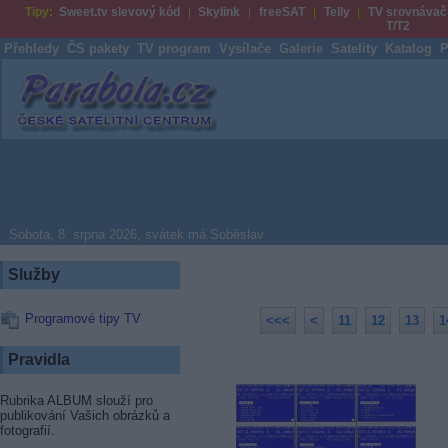
Tipy:
Sweet.tv slevový kód
Skylink
freeSAT
Telly
TV srovnávač
T/T2
Přehledy
ČS pakety
TV program
Vysílače
Galerie
Satelity
Katalog
P
Parabola.cz
Sobota, 8. srpna 2026, svátek má Soběslav
Služby
Programové tipy TV
<<<
<
11
12
13
1
Pravidla
Rubrika ALBUM slouží pro
publikování Vašich obrázků a
fotografií.