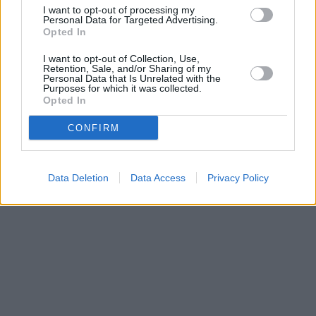
I want to opt-out of processing my
Parabola.cz
- web o satelitní, terestrické a kabelové televizi, © 2000–202
Personal Data for Targeted Advertising.
•
O webu parabola.cz
•
O souborech cookies
•
Inzerce
•
Kontakt
Opted In
•
Dovolená u moře
•
Bazény
I want to opt-out of Collection, Use,
Retention, Sale, and/or Sharing of my
Personal Data that Is Unrelated with the
Purposes for which it was collected.
Opted In
CONFIRM
Data Deletion
Data Access
Privacy Policy