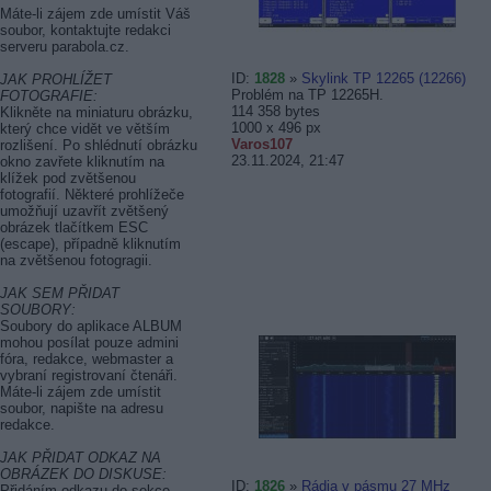
Máte-li zájem zde umístit Váš
soubor, kontaktujte redakci
serveru parabola.cz.
ID:
1828
»
Skylink TP 12265 (12266)
JAK PROHLÍŽET
Problém na TP 12265H.
FOTOGRAFIE:
114 358 bytes
Klikněte na miniaturu obrázku,
1000 x 496
px
který chce vidět ve větším
Varos107
rozlišení. Po shlédnutí obrázku
23.11.2024, 21:47
okno zavřete kliknutím na
klížek pod zvětšenou
fotografií. Některé prohlížeče
umožňují uzavřít zvětšený
obrázek tlačítkem ESC
(escape), případně kliknutím
na zvětšenou fotogragii.
JAK SEM PŘIDAT
SOUBORY:
Soubory do aplikace ALBUM
mohou posílat pouze admini
fóra, redakce, webmaster a
vybraní registrovaní čtenáři.
Máte-li zájem zde umístit
soubor, napište na adresu
redakce.
JAK PŘIDAT ODKAZ NA
OBRÁZEK DO DISKUSE:
ID:
1826
»
Rádia v pásmu 27 MHz
Přidáním odkazu do sekce