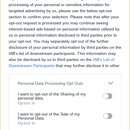
zajímavých technických
23.08.2024, 07:14
processing of your personal or sensitive information for
řešení. Dalším rozdílem je
doba platnosti souborů, která
targeted advertising by us, please use the below opt-out
je v případě sekce Album
section to confirm your selection. Please note that after your
omezena.
opt-out request is processed you may continue seeing
interest-based ads based on personal information utilized by
us or personal information disclosed to third parties prior to
<<<
<
11
12
13
1
your opt-out. You may separately opt-out of the further
disclosure of your personal information by third parties on the
IAB’s list of downstream participants. This information may
Základní informac
also be disclosed by us to third parties on the
IAB’s List of
Downstream Participants
that may further disclose it to other
Aplikace ALBUM slouží k publikování
Soubory do aplikace ALBUM mohou 
third parties.
parabola.cz, redakce a moderátoři
Chcete-li do sekce ALBUM umísti
Personal Data Processing Opt Outs
Nezapomeňte uvést, že soubor je u
popis o co se jedná, aby čtenáři pak 
Zaslaný soubor může mít max. veli
I want to opt-out of the Sharing of my
Posílejte nám soubory komprimovan
personal data.
V případě zájmu o publikování soub
Opted In
GALERIE. Rozdíly Galerie a Album j
Pamatujte, že k uploadovaným so
(nelze do této rubriky umístit sou
I want to opt-out of the Sale of my
Personal Data.
platné zákony ČR
Opted In