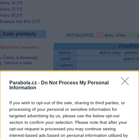
Astra 19.2°E
Astra 23,5°E
Astra 28,2°E
Eutelsat Hot Bird 13°E
Další přehledy
AKTUALIZACE:
dnes, včera
VYSVĚTLI
Referenční frekvence
pozice
aktivní linky - přehl
» Česky a slovensky
satelit
aktivní l
|-
Televize a rádia
C-pásmo
Ku-pásmo
» Skryté titulky u TV
Uvedený satelit má
|-
Astra a Hot Bird
Parabola.cz -
Do Not Process My Personal
Uvedený satelit NEmá či NE
Information
» Tématické programy
datum
datum představuje 
|-
Filmy
V přehledu jsou pouze družice,
|-
Sport
If you wish to opt-out of the sale, sharing to third parties, or
|-
Hudba
processing of your personal or sensitive information for
|-
Zprávy
targeted advertising by us, please use the below opt-out
section to confirm your selection. Please note that after your
» OTA SOFTWARE
Aktualizace firmware ze
opt-out request is processed you may continue seeing
satelitu
interest-based ads based on personal information utilized by