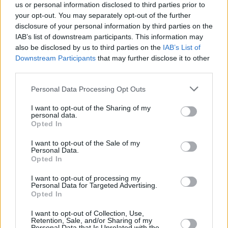
us or personal information disclosed to third parties prior to
» VYHLEDÁVÁNÍ
your opt-out. You may separately opt-out of the further
...programů podle 'sítí'
disclosure of your personal information by third parties on the
» Dolby Digital
IAB’s list of downstream participants. This information may
Programy v DD
also be disclosed by us to third parties on the
IAB’s List of
Downstream Participants
that may further disclose it to other
» HDTV, 3DTV, 4K (UHD)
third parties.
Programy v HDTV
Programy ve 3DTV
Personal Data Processing Opt Outs
Programy ve 4K TV
Programy ve 8K TV
I want to opt-out of the Sharing of my
personal data.
» Pay-tv
Opted In
CAID kódovacích
systémů
I want to opt-out of the Sale of my
Identy v CA Viaccess
Personal Data.
Identy v CA Seca
Opted In
Identy v CA Nagravision
MTV Unlimited
I want to opt-out of processing my
Personal Data for Targeted Advertising.
Opted In
Parabola.cz
- web o satelitní, terestrické a kabelové televizi, © 2000–202
I want to opt-out of Collection, Use,
•
O webu parabola.cz
•
O souborech cookies
•
Inzerce
•
Kontakt
Retention, Sale, and/or Sharing of my
•
Dovolená u moře
•
Bazény
Personal Data that Is Unrelated with the