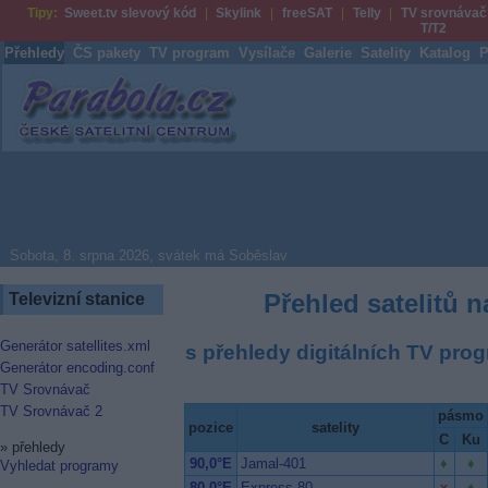
Tipy:
Sweet.tv slevový kód
Skylink
freeSAT
Telly
TV srovnávač
T/T2
Přehledy
ČS pakety
TV program
Vysílače
Galerie
Satelity
Katalog
P
Parabola.cz
Sobota, 8. srpna 2026, svátek má Soběslav
Přehled satelitů 
Televizní stanice
Generátor satellites.xml
s přehledy digitálních TV pro
Generátor encoding.conf
TV Srovnávač
TV Srovnávač 2
pásmo
pozice
satelity
C
Ku
»
přehledy
90,0°E
Jamal-401
Vyhledat programy
80,0°E
Express 80