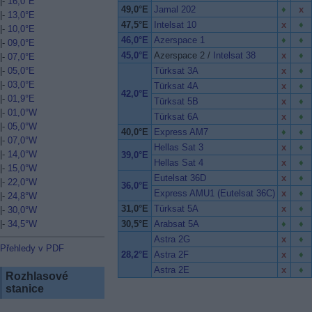
|-
16,0°E
49,0°E
Jamal 202
|-
13,0°E
47,5°E
Intelsat 10
|-
10,0°E
46,0°E
Azerspace 1
|-
09,0°E
45,0°E
Azerspace 2 /
Intelsat 38
|-
07,0°E
|-
05,0°E
Türksat 3A
|-
03,0°E
Türksat 4A
42,0°E
|-
01,9°E
Türksat 5B
|-
01,0°W
Türksat 6A
|-
05,0°W
40,0°E
Express AM7
|-
07,0°W
Hellas Sat 3
|-
14,0°W
39,0°E
Hellas Sat 4
|-
15,0°W
Eutelsat 36D
|-
22,0°W
36,0°E
Express AMU1 (Eutelsat 36C)
|-
24,8°W
31,0°E
Türksat 5A
|-
30,0°W
|-
34,5°W
30,5°E
Arabsat 5A
Astra 2G
Přehledy v PDF
28,2°E
Astra 2F
Astra 2E
Rozhlasové
stanice