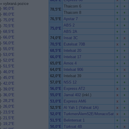
»
vybraná pozice
Thaicom 6
|-
90,0°E
78,5°E
Thaicom 8
|-
80,0°E
76,5°E
Apstar 7
|-
75,0°E
ABS 2
|-
70,5°E
75,0°E
|-
68,5°E
ABS 2A
|-
66,0°E
74,0°E
Insat 3C
|-
56,0°E
70,5°E
Eutelsat 70B
|-
55,0°E
68,5°E
Intelsat 20
|-
53,0°E
66,0°E
Intelsat 17
|-
52,0°E
65,0°E
Amos 4
|-
51,5°E
64,0°E
Intelsat 906
|-
46,0°E
62,0°E
Intelsat 39
|-
45,0°E
57,0°E
NSS 12
|-
42,0°E
56,0°E
Express AT2
|-
39,0°E
|-
36,0°E
55,0°E
Jamal 402
(inkl.)
|-
28,2°E
53,0°E
Express AM6
|-
26,0°E
52,5°E
Al Yah 1 (Yahsat 1A)
|-
23,5°E
52,0°E
TurkmenÄlem52E/MonacoSat
|-
21,5°E
51,5°E
Belintersat 1
|-
19,2°E
50,0°E
Türksat 4B