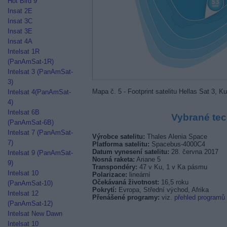
Hot Bird 9
Insat 2E
Insat 3C
Insat 3E
Insat 4A
Intelsat 1R
(PanAmSat-1R)
Intelsat 3 (PanAmSat-
3)
Mapa č. 5 - Footprint satelitu Hellas Sat 3, K
Intelsat 4(PanAmSat-
4)
Intelsat 6B
Vybrané tec
(PanAmSat-6B)
Intelsat 7 (PanAmSat-
Výrobce satelitu:
Thales Alenia Space
7)
Platforma satelitu:
Spacebus-4000C4
Datum vynesení satelitu:
28. června 2017
Intelsat 9 (PanAmSat-
Nosná raketa:
Ariane 5
9)
Transpondéry:
47 v Ku, 1 v Ka pásmu
Intelsat 10
Polarizace:
lineární
Očekávaná životnost:
16,5 roku
(PanAmSat-10)
Pokrytí:
Evropa, Střední východ, Afrika
Intelsat 12
Přenášené programy:
viz.
přehled programů
(PanAmSat-12)
Intelsat New Dawn
Intelsat 10