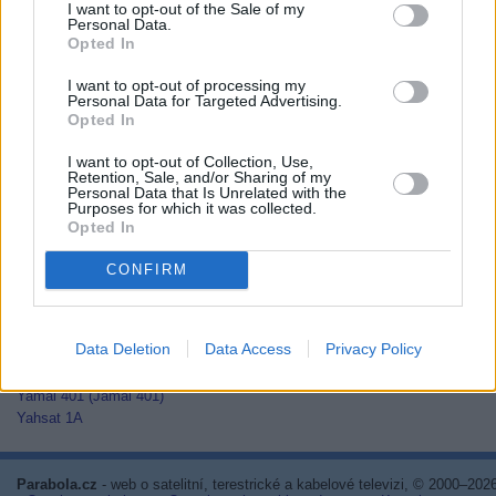
I want to opt-out of the Sale of my
Thaicom 2
Personal Data.
Thaicom 3
Opted In
Thaicom 5
I want to opt-out of processing my
Thor 2
Personal Data for Targeted Advertising.
Thor 3
Opted In
Thor 5
Thor 6
I want to opt-out of Collection, Use,
Thor 7
Retention, Sale, and/or Sharing of my
Personal Data that Is Unrelated with the
TurkmenÄlem52E/MonacoSat
Purposes for which it was collected.
Türksat 1C
Opted In
Türksat 2A
Türksat 3A
CONFIRM
Türksat 4A
Türksat 4B
Türksat 5A
Data Deletion
Data Access
Privacy Policy
Türksat 5B
Türksat 6A
Yamal 401 (Jamal 401)
Yahsat 1A
Parabola.cz
- web o satelitní, terestrické a kabelové televizi, © 2000–202