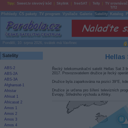
Tipy:
Sweet.tv slevový kód
Skylink
freeSAT
Telly
TV srovnávač
T/T2
Přehledy
ČS pakety
TV program
Vysílače
Galerie
Satelity
Katalog
P
Parabola.cz
Pondělí, 10. srpna 2026, svátek má Vavřinec
Hellas 
Satelity
ABS-2
Řecký telekomunikační satelit Hellas Sat 3 
2017. Provozovatelem družice je řecký operát
ABS-2A
ABS-3A
Družice byla zaparkována na pozici 39°E, kde 
Afghansat-1
Družice je určena pro šíření televizních pro
Afristar
Evropy, Středního východu a Afriky.
Afrisat 1
Africasat 2
Amos 1
Amos 2
Amos 3
Amos 4