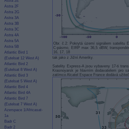
Astra 2E
Astra 2F
Astra 2G
Astra 3A
Astra 3B
Astra 3C
Astra 4A
Astra 5A
Obr. č.2: Pokrytá území signálem satelitu 
Astra 5B
C-pásmo, EIRP max 36,5 dBW, transpondéry 
16, 17, 18
Atlantic Bird 1
tak jako z Jižní Ameriky.
(Eutelsat 12 West A)
Atlantic Bird 2
Satelity Express-A jsou vybaveny 17-ti tr
(Eutelsat 8 West A)
Krasnoyarsk je hlavním dodavatelem pro sat
zatímco Alcatel Espace France dodává užiteč
Atlantic Bird 3
(Eutelsat 5 West A)
Atlantic Bird 4
Atlantic Bird 4A
Atlantic Bird 7
(Eutelsat 7 West A)
Azerspace 1/Africasat-
1a
Badr C
Badr 2