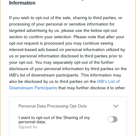
Jamal-402
Information
LMI-1
Nilesat 102
If you wish to opt-out of the sale, sharing to third parties, or
Nilesat 103
processing of your personal or sensitive information for
Nilesat 201
targeted advertising by us, please use the below opt-out
Nilesat 301
section to confirm your selection. Please note that after your
NSS 5
opt-out request is processed you may continue seeing
NSS 7
interest-based ads based on personal information utilized by
NSS 12
us or personal information disclosed to third parties prior to
NSS 703
your opt-out. You may separately opt-out of the further
NSS 806
disclosure of your personal information by third parties on the
Optus A3
SES 4
IAB’s list of downstream participants. This information may
SES 5
also be disclosed by us to third parties on the
IAB’s List of
Sirius 2
Downstream Participants
that may further disclose it to other
Sirius 3
third parties.
Sirius 4 (Astra 4A)
Telecom 2C
Personal Data Processing Opt Outs
Telecom 2D
Telstar 10
I want to opt-out of the Sharing of my
personal data.
Telstar 11
Opted In
Telstar 12
Telstar 12 Vantage