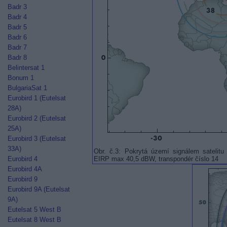
Badr 3
Badr 4
Badr 5
Badr 6
Badr 7
Badr 8
Belintersat 1
Bonum 1
BulgariaSat 1
Eurobird 1 (Eutelsat
28A)
Eurobird 2 (Eutelsat
25A)
Eurobird 3 (Eutelsat
33A)
Obr. č.3: Pokrytá území signálem satelit
EIRP max 40,5 dBW, transpondér číslo 14
Eurobird 4
Eurobird 4A
Eurobird 9
Eurobird 9A (Eutelsat
9A)
Eutelsat 5 West B
Eutelsat 8 West B