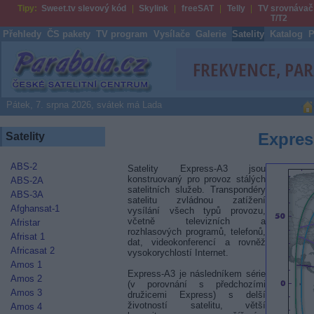
Tipy:
Sweet.tv slevový kód
Skylink
freeSAT
Telly
TV srovnávač
T/T2
Přehledy
ČS pakety
TV program
Vysílače
Galerie
Satelity
Katalog
P
Parabola.cz
Pátek, 7. srpna 2026, svátek má Lada
Expres
Satelity
ABS-2
Satelity Express-A3 jsou
konstruovaný pro provoz stálých
ABS-2A
satelitních služeb. Transpondéry
ABS-3A
satelitu zvládnou zatížení
Afghansat-1
vysílání všech typů provozu,
včetně televizních a
Afristar
rozhlasových programů, telefonů,
Afrisat 1
dat, videokonferencí a rovněž
Africasat 2
vysokorychlostí Internet.
Amos 1
Express-A3 je následníkem série
Amos 2
(v porovnání s předchozími
Amos 3
družicemi Express) s delší
životností satelitu, větší
Amos 4