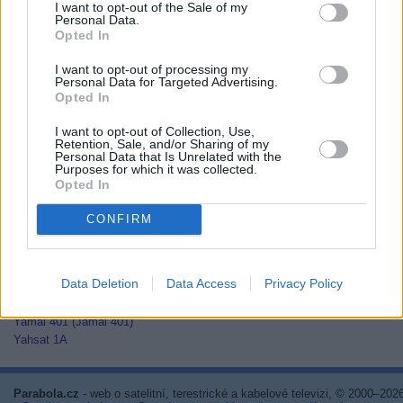
I want to opt-out of the Sale of my
Thaicom 2
Personal Data.
Thaicom 3
Opted In
Thaicom 5
I want to opt-out of processing my
Thor 2
Personal Data for Targeted Advertising.
Thor 3
Opted In
Thor 5
Thor 6
I want to opt-out of Collection, Use,
Thor 7
Retention, Sale, and/or Sharing of my
Personal Data that Is Unrelated with the
TurkmenÄlem52E/MonacoSat
Purposes for which it was collected.
Türksat 1C
Opted In
Türksat 2A
Türksat 3A
CONFIRM
Türksat 4A
Türksat 4B
Türksat 5A
Data Deletion
Data Access
Privacy Policy
Türksat 5B
Türksat 6A
Yamal 401 (Jamal 401)
Yahsat 1A
Parabola.cz
- web o satelitní, terestrické a kabelové televizi, © 2000–202