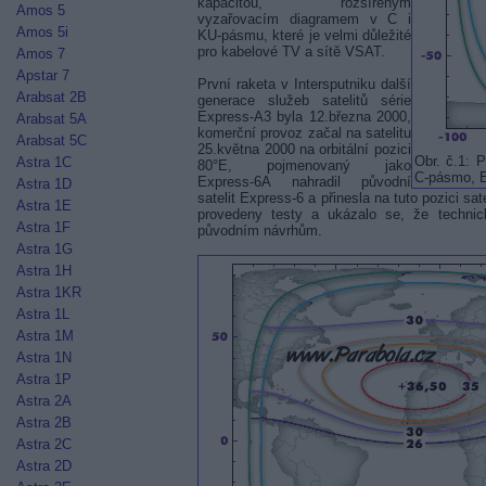
kapacitou, rozšířeným
Amos 5
vyzařovacím diagramem v C i
Amos 5i
KU-pásmu, které je velmi důležité
pro kabelové TV a sítě VSAT.
Amos 7
Apstar 7
První raketa v Intersputniku další
Arabsat 2B
generace služeb satelitů série
Express-A3 byla 12.března 2000,
Arabsat 5A
komerční provoz začal na satelitu
Arabsat 5C
25.května 2000 na orbitální pozici
Obr. č.1: 
Astra 1C
80°E, pojmenovaný jako
C-pásmo, E
Express-6A nahradil původní
Astra 1D
satelit Express-6 a přinesla na tuto pozici sat
Astra 1E
provedeny testy a ukázalo se, že technick
Astra 1F
původním návrhům.
Astra 1G
Astra 1H
Astra 1KR
Astra 1L
Astra 1M
Astra 1N
Astra 1P
Astra 2A
Astra 2B
Astra 2C
Astra 2D