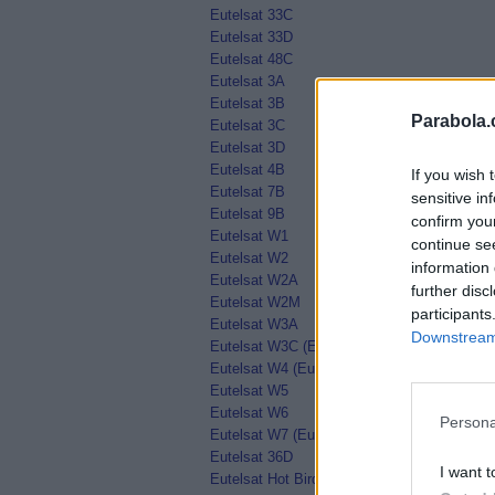
Eutelsat 33C
Eutelsat 33D
Eutelsat 48C
Eutelsat 3A
Eutelsat 3B
Parabola.
Eutelsat 3C
Eutelsat 3D
Eutelsat 4B
If you wish 
Eutelsat 7B
sensitive in
Eutelsat 9B
confirm you
Eutelsat W1
continue se
Eutelsat W2
information 
Eutelsat W2A
further disc
Eutelsat W2M
participants
Eutelsat W3A
Downstream 
Eutelsat W3C (Eutelsat 16A)
Eutelsat W4 (Eutelsat 36A)
Eutelsat W5
Eutelsat W6
Persona
Eutelsat W7 (Eutelsat 36B)
Eutelsat 36D
I want t
Eutelsat Hot Bird 13D