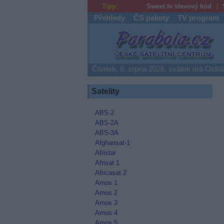
Tipy:
Sweet.tv slevový kód
Přehledy
ČS pakety
TV program
Parabola.cz
Čtvrtek, 6. srpna 2026, svátek má Oldři
Satelity
ABS-2
ABS-2A
ABS-3A
Afghansat-1
Afristar
Afrisat 1
Africasat 2
Amos 1
Amos 2
Amos 3
Amos 4
Amos 5