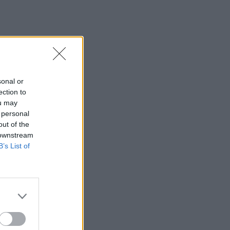
sonal or
ection to
ou may
 personal
out of the
 downstream
B’s List of