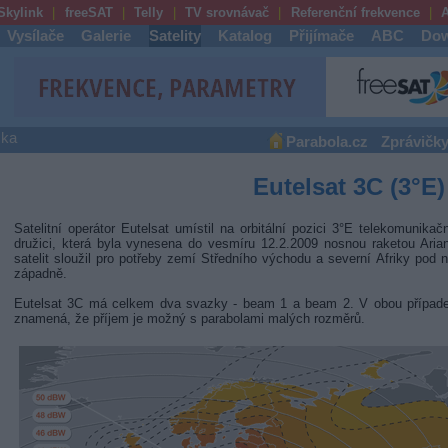
Skylink
freeSAT
Telly
TV srovnávač
Referenční frekvence
A
Vysílače
Galerie
Satelity
Katalog
Přijímače
ABC
Dow
ška
Parabola.cz
Zprávičk
Eutelsat 3C (3°E)
Satelitní operátor Eutelsat umístil na orbitální pozici 3°E telekomunika
družici, která byla vynesena do vesmíru 12.2.2009 nosnou raketou Ari
satelit sloužil pro potřeby zemí Středního východu a severní Afriky pod n
západně.
Eutelsat 3C má celkem dva svazky - beam 1 a beam 2. V obou případech
znamená, že příjem je možný s parabolami malých rozměrů.