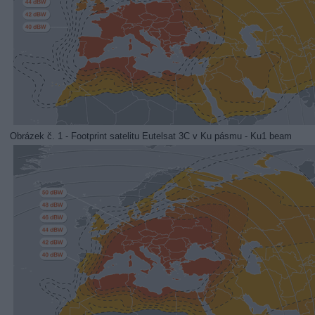
Obrázek č. 1 - Footprint satelitu Eutelsat 3C v Ku pásmu - Ku1 beam