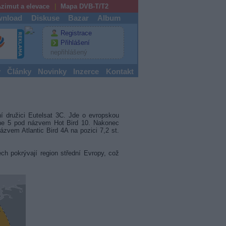
zimut a elevace
Mapa DVB-T/T2
nload
Diskuse
Bazar
Album
Registrace
Přihlášení
nepřihlášený
y
Články
Novinky
Inzerce
Kontakt
ční družici Eutelsat 3C. Jde o evropskou
ane 5 pod názvem Hot Bird 10. Nakonec
ázvem Atlantic Bird 4A na pozici 7,2 st.
 pokrývají region střední Evropy, což