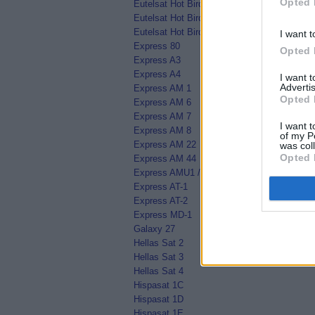
Opted 
Eutelsat Hot Bird 13E
Eutelsat Hot Bird 13F
Eutelsat Hot Bird 13G
I want t
Express 80
Opted 
Express A3
Express A4
I want 
Advertis
Express AM 1
Opted 
Express AM 6
Express AM 7
I want t
Express AM 8
of my P
Express AM 22
was col
Opted 
Express AM 44
Express AMU1 / Eutelsat 36C
Express AT-1
Express AT-2
Express MD-1
Galaxy 27
Hellas Sat 2
Hellas Sat 3
Hellas Sat 4
Hispasat 1C
Hispasat 1D
Hispasat 1E