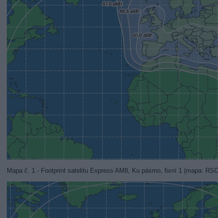
Mapa č. 1 - Footprint satelitu Express AM8, Ku pásmo, fixní 1 (mapa: RS