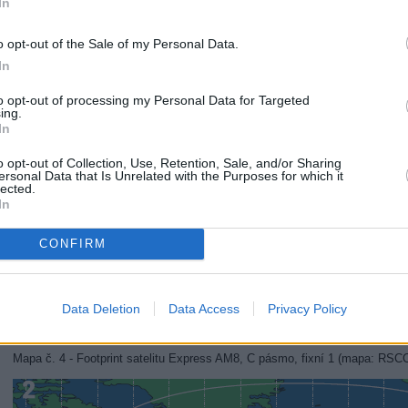
In
o opt-out of the Sale of my Personal Data.
In
to opt-out of processing my Personal Data for Targeted
ing.
In
o opt-out of Collection, Use, Retention, Sale, and/or Sharing
ersonal Data that Is Unrelated with the Purposes for which it
lected.
In
CONFIRM
Data Deletion
Data Access
Privacy Policy
Mapa č. 4 - Footprint satelitu Express AM8, C pásmo, fixní 1 (mapa: RSC