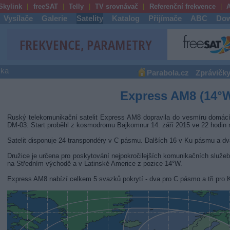
Skylink
freeSAT
Telly
TV srovnávač
Referenční frekvence
A
Vysílače
Galerie
Satelity
Katalog
Přijímače
ABC
Dow
ška
Parabola.cz
Zprávičk
Express AM8 (14°
Ruský telekomunikační satelit Express AM8 dopravila do vesmíru domác
DM-03. Start proběhl z kosmodromu Bajkomnur 14. září 2015 ve 22 hodi
Satelit disponuje 24 transpondéry v C pásmu. Dalších 16 v Ku pásmu a d
Družice je určena pro poskytování nejpokročilejších komunikačních služeb
na Středním východě a v Latinské Americe z pozice 14°W.
Express AM8 nabízí celkem 5 svazků pokrytí - dva pro C pásmo a tři pro