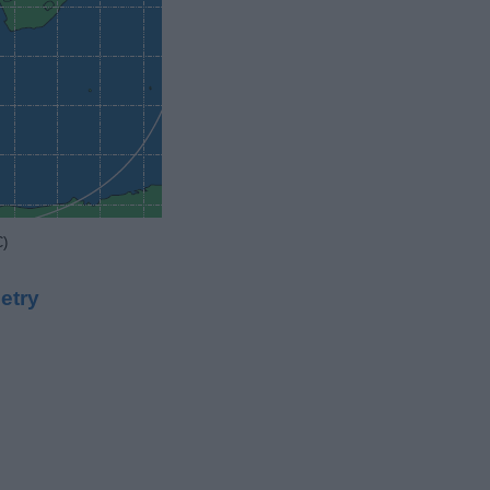
C)
etry