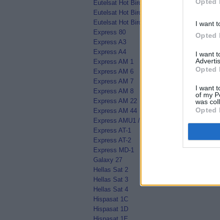
Opted 
Eutelsat Hot Bird 13E
Eutelsat Hot Bird 13F
Eutelsat Hot Bird 13G
I want t
Express 80
Opted 
Express A3
Express A4
I want 
Advertis
Express AM 1
Opted 
Express AM 6
Express AM 7
I want t
Express AM 8
of my P
Express AM 22
was col
Opted 
Express AM 44
Express AMU1 / Eutelsat 36C
Express AT-1
Express AT-2
Express MD-1
Galaxy 27
Hellas Sat 2
Hellas Sat 3
Hellas Sat 4
Hispasat 1C
Hispasat 1D
Hispasat 1E