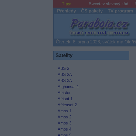
Tipy:
Sweet.tv slevový kód
Přehledy
ČS pakety
TV program
Parabola.cz
Čtvrtek, 6. srpna 2026, svátek má Oldři
Satelity
ABS-2
ABS-2A
ABS-3A
Afghansat-1
Afristar
Afrisat 1
Africasat 2
Amos 1
Amos 2
Amos 3
Amos 4
Amos 5