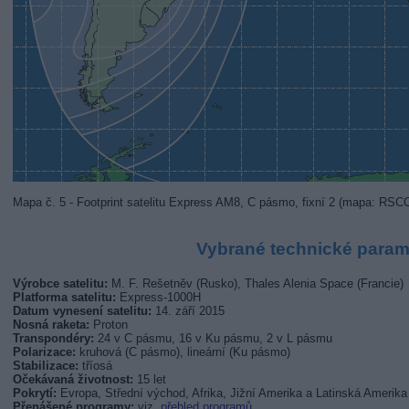
Mapa č. 5 - Footprint satelitu Express AM8, C pásmo, fixní 2 (mapa: RSC
Vybrané technické param
Výrobce satelitu:
M. F. Rešetněv (Rusko), Thales Alenia Space (Francie)
Platforma satelitu:
Express-1000H
Datum vynesení satelitu:
14. září 2015
Nosná raketa:
Proton
Transpondéry:
24 v C pásmu, 16 v Ku pásmu, 2 v L pásmu
Polarizace:
kruhová (C pásmo), lineární (Ku pásmo)
Stabilizace:
tříosá
Očekávaná životnost:
15 let
Pokrytí:
Evropa, Střední východ, Afrika, Jižní Amerika a Latinská Amerika
Přenášené programy:
viz.
přehled programů