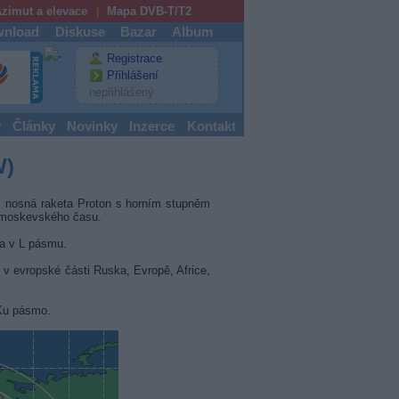
zimut a elevace
Mapa DVB-T/T2
nload
Diskuse
Bazar
Album
Registrace
Přihlášení
nepřihlášený
y
Články
Novinky
Inzerce
Kontakt
W)
í nosná raketa Proton s horním stupněm
n moskevského času.
va v L pásmu.
 v evropské části Ruska, Evropě, Africe,
 Ku pásmo.