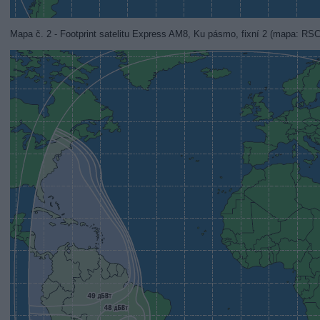
Mapa č. 2 - Footprint satelitu Express AM8, Ku pásmo, fixní 2 (mapa: RS