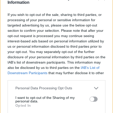
Jamal-402
Information
LMI-1
Nilesat 102
If you wish to opt-out of the sale, sharing to third parties, or
Nilesat 103
processing of your personal or sensitive information for
Nilesat 201
targeted advertising by us, please use the below opt-out
Nilesat 301
section to confirm your selection. Please note that after your
NSS 5
opt-out request is processed you may continue seeing
NSS 7
interest-based ads based on personal information utilized by
NSS 12
us or personal information disclosed to third parties prior to
NSS 703
your opt-out. You may separately opt-out of the further
NSS 806
disclosure of your personal information by third parties on the
Optus A3
SES 4
IAB’s list of downstream participants. This information may
SES 5
also be disclosed by us to third parties on the
IAB’s List of
Sirius 2
Downstream Participants
that may further disclose it to other
Sirius 3
third parties.
Sirius 4 (Astra 4A)
Telecom 2C
Personal Data Processing Opt Outs
Telecom 2D
Telstar 10
I want to opt-out of the Sharing of my
personal data.
Telstar 11
Opted In
Telstar 12
Telstar 12 Vantage