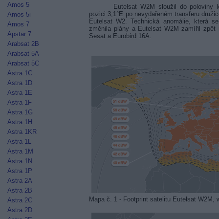
Amos 5
Eutelsat W2M sloužil do poloviny l
pozici 3,1°E po nevydařeném transferu druži
Amos 5i
Eutelsat W2. Technická anomálie, která se
Amos 7
změnila plány a Eutelsat W2M zamířil zpět n
Apstar 7
Sesat a Eurobird 16A.
Arabsat 2B
Arabsat 5A
Arabsat 5C
Astra 1C
Astra 1D
Astra 1E
Astra 1F
Astra 1G
Astra 1H
Astra 1KR
Astra 1L
Astra 1M
Astra 1N
Astra 1P
Astra 2A
Astra 2B
Mapa č. 1 - Footprint satelitu Eutelsat W2M,
Astra 2C
Astra 2D