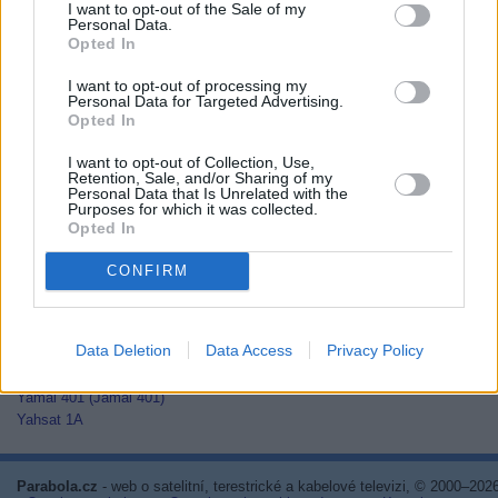
I want to opt-out of the Sale of my
Thaicom 2
Personal Data.
Thaicom 3
Opted In
Thaicom 5
I want to opt-out of processing my
Thor 2
Personal Data for Targeted Advertising.
Thor 3
Opted In
Thor 5
Thor 6
I want to opt-out of Collection, Use,
Thor 7
Retention, Sale, and/or Sharing of my
Personal Data that Is Unrelated with the
TurkmenÄlem52E/MonacoSat
Purposes for which it was collected.
Türksat 1C
Opted In
Türksat 2A
Türksat 3A
CONFIRM
Türksat 4A
Türksat 4B
Türksat 5A
Data Deletion
Data Access
Privacy Policy
Türksat 5B
Türksat 6A
Yamal 401 (Jamal 401)
Yahsat 1A
Parabola.cz
- web o satelitní, terestrické a kabelové televizi, © 2000–202