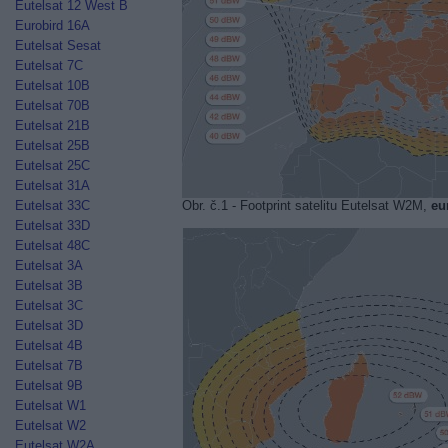
Eutelsat 12 West B
Eurobird 16A
Eutelsat Sesat
Eutelsat 7C
Eutelsat 10B
Eutelsat 70B
Eutelsat 21B
Eutelsat 25B
Eutelsat 25C
Eutelsat 31A
Eutelsat 33C
Obr. č.1 - Footprint satelitu Eutelsat W2M,
eu
Eutelsat 33D
Eutelsat 48C
Eutelsat 3A
Eutelsat 3B
Eutelsat 3C
Eutelsat 3D
Eutelsat 4B
Eutelsat 7B
Eutelsat 9B
Eutelsat W1
Eutelsat W2
Eutelsat W2A