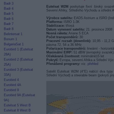
Badr 3
Eutelsat W2M
poskytuje fixní široký svaze
Badr 4
Severní Afriky, Středního Východu a střední As
Badr 5
Výrobce satelitu:
EADS Astrium a ISRO (Ind
Badr 6
Platforma:
ISRO 1-3K
Badr 7
Stabilizace:
tříosá
Badr 8
Datum vynesení satelitu:
21. prosince 2008
Nosná raketa:
Ariane 5 ECA
Belintersat 1
Počet transpondérů:
30
Bonum 1
Pracovní rozsah (downlink):
10,95 - 11,2 G
BulgariaSat 1
pásma 72, 54 a 36 MHz
Polarizace transpondérů:
lineární - horizontá
Eurobird 1 (Eutelsat
Maximální EIRP:
51 dBW (evropský svazek),
28A)
Očekávaná životnost:
minimálně15 let
Eurobird 2 (Eutelsat
Pokrytí:
Evropa, severní Afrika a Střední Vý
Přenášené programy:
viz.
přehled
25A)
Eurobird 3 (Eutelsat
Satelit Eutelsat W2M (4°E) nabízí dva typy 
33A)
Střední Východ) a steerable beam (pokrytí ji
Eurobird 4
Eurobird 4A
Eurobird 9
Eurobird 9A (Eutelsat
9A)
Eutelsat 5 West B
Eutelsat 8 West B