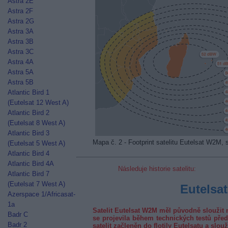
Astra 2E
Astra 2F
Astra 2G
Astra 3A
Astra 3B
Astra 3C
Astra 4A
Astra 5A
Astra 5B
Atlantic Bird 1
(Eutelsat 12 West A)
Atlantic Bird 2
(Eutelsat 8 West A)
Atlantic Bird 3
Mapa č. 2 - Footprint satelitu Eutelsat W2M,
(Eutelsat 5 West A)
Atlantic Bird 4
Atlantic Bird 4A
Následuje historie satelitu:
Atlantic Bird 7
(Eutelsat 7 West A)
Eutelsa
Azerspace 1/Africasat-
1a
Satelit Eutelsat W2M měl původně sloužit n
Badr C
se projevila během technických testů př
Badr 2
satelit začleněn do flotily Eutelsatu a sl