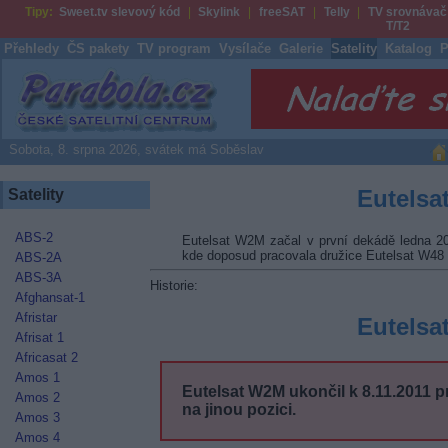
Tipy:
Sweet.tv slevový kód
Skylink
freeSAT
Telly
TV srovnávač
T/T2
Přehledy
ČS pakety
TV program
Vysílače
Galerie
Satelity
Katalog
P
Parabola.cz
Sobota, 8. srpna 2026, svátek má Soběslav
Eutelsa
Satelity
ABS-2
Eutelsat W2M začal v první dekádě ledna 201
kde doposud pracovala družice Eutelsat W48 (d
ABS-2A
ABS-3A
Historie:
Afghansat-1
Afristar
Eutelsa
Afrisat 1
Africasat 2
Amos 1
Eutelsat W2M ukončil k 8.11.2011 p
Amos 2
na jinou pozici.
Amos 3
Amos 4