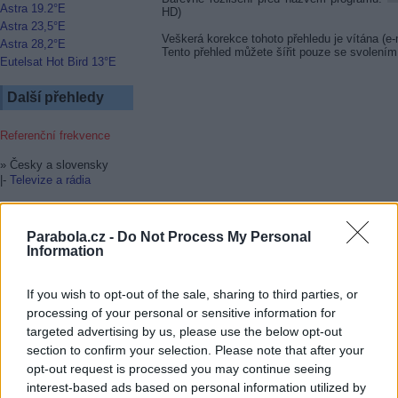
Astra 19.2°E
HD)
Astra 23,5°E
Veškerá korekce tohoto přehledu je vítána (e-
Astra 28,2°E
Tento přehled můžete šířit pouze se svolením
Eutelsat Hot Bird 13°E
Další přehledy
Referenční frekvence
» Česky a slovensky
|-
Televize a rádia
» Skryté titulky u TV
|-
Astra a Hot Bird
Parabola.cz -
Do Not Process My Personal
Information
» Tématické programy
|-
Filmy
|-
Sport
If you wish to opt-out of the sale, sharing to third parties, or
|-
Hudba
processing of your personal or sensitive information for
|-
Zprávy
targeted advertising by us, please use the below opt-out
section to confirm your selection. Please note that after your
» OTA SOFTWARE
Aktualizace firmware ze
opt-out request is processed you may continue seeing
satelitu
interest-based ads based on personal information utilized by