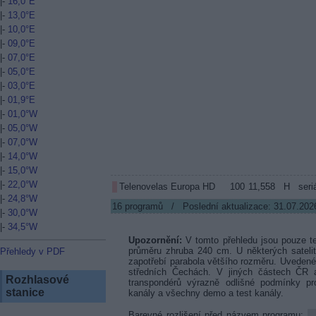
|-
16,0°E
|-
13,0°E
|-
10,0°E
|-
09,0°E
|-
07,0°E
|-
05,0°E
|-
03,0°E
|-
01,9°E
|-
01,0°W
|-
05,0°W
|-
07,0°W
|-
14,0°W
|-
15,0°W
|-
22,0°W
Telenovelas Europa HD
100
11,558
H
seri
|-
24,8°W
16
programů / Poslední aktualizace: 31.07.202
|-
30,0°W
|-
34,5°W
Upozornění:
V tomto přehledu jsou pouze tel
průměru zhruba 240 cm. U některých satelit
Přehledy v PDF
zapotřebí parabola většího rozměru. Uveden
středních Čechách. V jiných částech ČR 
Rozhlasové
transpondérů výrazně odlišné podmínky pr
stanice
kanály a všechny demo a test kanály.
Barevné rozlišení před názvem programu: