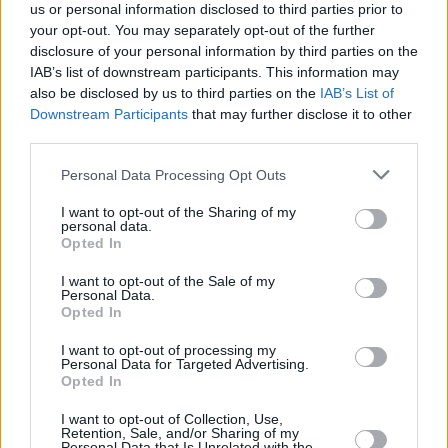
us or personal information disclosed to third parties prior to
» VYHLEDÁVÁNÍ
your opt-out. You may separately opt-out of the further
...programů podle 'sítí'
disclosure of your personal information by third parties on the
» Dolby Digital
IAB’s list of downstream participants. This information may
Programy v DD
also be disclosed by us to third parties on the
IAB’s List of
Downstream Participants
that may further disclose it to other
» HDTV, 3DTV, 4K (UHD)
third parties.
Programy v HDTV
Programy ve 3DTV
Personal Data Processing Opt Outs
Programy ve 4K TV
Programy ve 8K TV
I want to opt-out of the Sharing of my
personal data.
» Pay-tv
Opted In
CAID kódovacích
systémů
I want to opt-out of the Sale of my
Identy v CA Viaccess
Personal Data.
Identy v CA Seca
Opted In
Identy v CA Nagravision
MTV Unlimited
I want to opt-out of processing my
Personal Data for Targeted Advertising.
Opted In
Parabola.cz
- web o satelitní, terestrické a kabelové televizi, © 2000–202
I want to opt-out of Collection, Use,
•
O webu parabola.cz
•
O souborech cookies
•
Inzerce
•
Kontakt
Retention, Sale, and/or Sharing of my
•
Dovolená u moře
•
Bazény
Personal Data that Is Unrelated with the