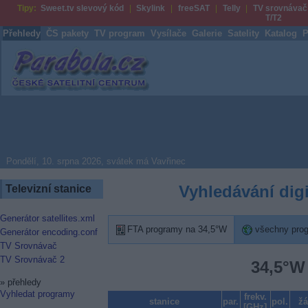
Tipy:
Sweet.tv slevový kód
Skylink
freeSAT
Telly
TV srovnávač
T/T2
Přehledy
ČS pakety
TV program
Vysílače
Galerie
Satelity
Katalog
P
Parabola.cz
Pondělí, 10. srpna 2026, svátek má Vavřinec
Vyhledávání dig
Televizní stanice
Generátor satellites.xml
FTA programy na 34,5°W
všechny pro
Generátor encoding.conf
TV Srovnávač
TV Srovnávač 2
34,5°W 
»
přehledy
Vyhledat programy
frekv.
stanice
par.
pol.
žá
[GHz]