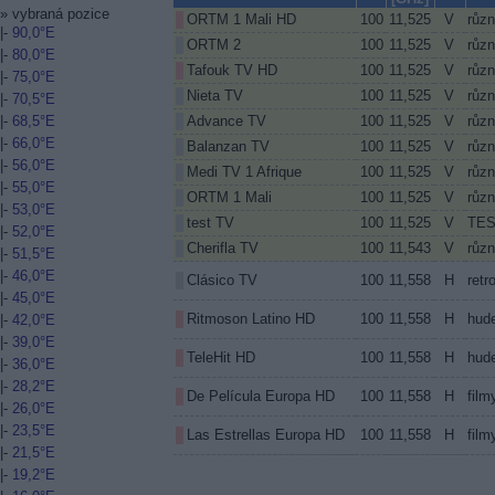
»
vybraná pozice
ORTM 1 Mali HD
100
11,525
V
růz
|-
90,0°E
ORTM 2
100
11,525
V
růz
|-
80,0°E
Tafouk TV HD
100
11,525
V
růz
|-
75,0°E
Nieta TV
100
11,525
V
růz
|-
70,5°E
Advance TV
100
11,525
V
růz
|-
68,5°E
|-
66,0°E
Balanzan TV
100
11,525
V
růz
|-
56,0°E
Medi TV 1 Afrique
100
11,525
V
růz
|-
55,0°E
ORTM 1 Mali
100
11,525
V
růz
|-
53,0°E
test TV
100
11,525
V
TES
|-
52,0°E
Cherifla TV
100
11,543
V
růz
|-
51,5°E
|-
46,0°E
Clásico TV
100
11,558
H
retr
|-
45,0°E
Ritmoson Latino HD
100
11,558
H
hud
|-
42,0°E
|-
39,0°E
TeleHit HD
100
11,558
H
hud
|-
36,0°E
|-
28,2°E
De Película Europa HD
100
11,558
H
film
|-
26,0°E
|-
23,5°E
Las Estrellas Europa HD
100
11,558
H
film
|-
21,5°E
|-
19,2°E