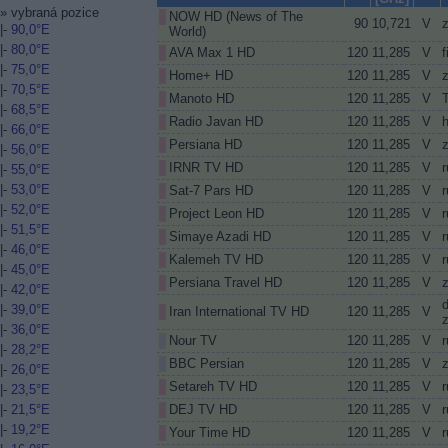
»
vybraná pozice
NOW HD (News of The
90
10,721
V
z
|-
90,0°E
World)
|-
80,0°E
AVA Max 1 HD
120
11,285
V
f
|-
75,0°E
Home+ HD
120
11,285
V
|-
70,5°E
Manoto HD
120
11,285
V
|-
68,5°E
Radio Javan HD
120
11,285
V
|-
66,0°E
Persiana HD
120
11,285
V
|-
56,0°E
IRNR TV HD
120
11,285
V
r
|-
55,0°E
|-
53,0°E
Sat-7 Pars HD
120
11,285
V
r
|-
52,0°E
Project Leon HD
120
11,285
V
r
|-
51,5°E
Simaye Azadi HD
120
11,285
V
r
|-
46,0°E
Kalemeh TV HD
120
11,285
V
r
|-
45,0°E
Persiana Travel HD
120
11,285
V
|-
42,0°E
|-
39,0°E
Iran International TV HD
120
11,285
V
z
|-
36,0°E
Nour TV
120
11,285
V
r
|-
28,2°E
BBC Persian
120
11,285
V
z
|-
26,0°E
Setareh TV HD
120
11,285
V
r
|-
23,5°E
DEJ TV HD
120
11,285
V
r
|-
21,5°E
|-
19,2°E
Your Time HD
120
11,285
V
r