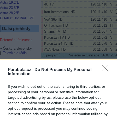
Astra 19.2°E
4U TV
120
11,410
V
Astra 23,5°E
Iran International HD
120
11,410
V
Astra 28,2°E
z
Eutelsat Hot Bird 13°E
VoA 365 HD
120
11,410
V
z
Or Hachaim HD
90
11,612
H
r
Další přehledy
Shams TV HD
90
11,667
V
r
Kurdistan TV HD
90
11,672
V
r
Referenční frekvence
Kurdistan24 TV HD
90
11,678
V
z
» Česky a slovensky
AVA News HD
90
11,689
V
z
|-
Televize a rádia
33
programů / Poslední aktualizace: 26.07.202
» Skryté titulky u TV
|-
Astra a Hot Bird
Upozornění:
V tomto přehledu jsou pouze tel
Parabola.cz -
Do Not Process My Personal
průměru zhruba 240 cm. U některých satelit
Information
» Tématické programy
zapotřebí parabola většího rozměru. Uveden
|-
Filmy
středních Čechách. V jiných částech ČR 
transpondérů výrazně odlišné podmínky pr
|-
Sport
If you wish to opt-out of the sale, sharing to third parties, or
kanály a všechny demo a test kanály.
|-
Hudba
processing of your personal or sensitive information for
|-
Zprávy
Barevné rozlišení před názvem programu:
targeted advertising by us, please use the below opt-out
HD)
section to confirm your selection. Please note that after your
» OTA SOFTWARE
Veškerá korekce tohoto přehledu je vítána (e-
Aktualizace firmware ze
opt-out request is processed you may continue seeing
Tento přehled můžete šířit pouze se svolením
satelitu
interest-based ads based on personal information utilized by