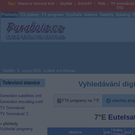
Tipy:
Sweet.tv slevový kód
Skylink
freeSAT
Telly
TV srovnávač
T/T2
Přehledy
ČS pakety
TV program
Vysílače
Galerie
Satelity
Katalog
P
Parabola.cz
Neděle, 9. srpna 2026, svátek má Roman
Vyhledávání dig
Televizní stanice
Generátor satellites.xml
FTA programy na 7°E
všechny pro
Generátor encoding.conf
TV Srovnávač
TV Srovnávač 2
7°E
Eutelsa
»
přehledy
Vyhledat programy
frekv.
stanice
par.
pol.
[GHz]