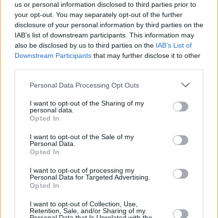
us or personal information disclosed to third parties prior to
» VYHLEDÁVÁNÍ
your opt-out. You may separately opt-out of the further
...programů podle 'sítí'
disclosure of your personal information by third parties on the
» Dolby Digital
IAB’s list of downstream participants. This information may
Programy v DD
also be disclosed by us to third parties on the
IAB’s List of
Downstream Participants
that may further disclose it to other
» HDTV, 3DTV, 4K (UHD)
third parties.
Programy v HDTV
Programy ve 3DTV
Personal Data Processing Opt Outs
Programy ve 4K TV
Programy ve 8K TV
I want to opt-out of the Sharing of my
personal data.
» Pay-tv
Opted In
CAID kódovacích
systémů
I want to opt-out of the Sale of my
Identy v CA Viaccess
Personal Data.
Identy v CA Seca
Opted In
Identy v CA Nagravision
MTV Unlimited
I want to opt-out of processing my
Personal Data for Targeted Advertising.
Opted In
Parabola.cz
- web o satelitní, terestrické a kabelové televizi, © 2000–202
I want to opt-out of Collection, Use,
•
O webu parabola.cz
•
O souborech cookies
•
Inzerce
•
Kontakt
Retention, Sale, and/or Sharing of my
•
Dovolená u moře
•
Bazény
Personal Data that Is Unrelated with the