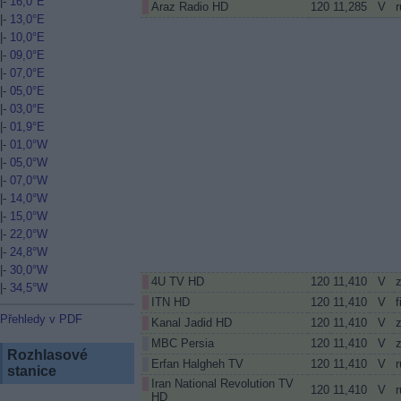
|-
16,0°E
Araz Radio HD
120
11,285
V
r
|-
13,0°E
|-
10,0°E
|-
09,0°E
|-
07,0°E
|-
05,0°E
|-
03,0°E
|-
01,9°E
|-
01,0°W
|-
05,0°W
|-
07,0°W
|-
14,0°W
|-
15,0°W
|-
22,0°W
|-
24,8°W
|-
30,0°W
4U TV HD
120
11,410
V
|-
34,5°W
ITN HD
120
11,410
V
f
Přehledy v PDF
Kanal Jadid HD
120
11,410
V
MBC Persia
120
11,410
V
Rozhlasové
Erfan Halgheh TV
120
11,410
V
r
stanice
Iran National Revolution TV
120
11,410
V
r
HD