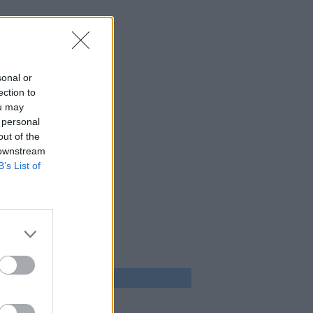
sonal or
ection to
ou may
 personal
out of the
 downstream
B’s List of
 program