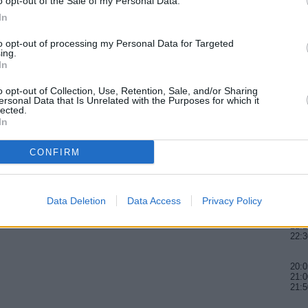
o opt-out of the Sale of my Personal Data.
20:0
In
21:2
22:0
to opt-out of processing my Personal Data for Targeted
ing.
20:0
In
21:4
00:0
o opt-out of Collection, Use, Retention, Sale, and/or Sharing
ersonal Data that Is Unrelated with the Purposes for which it
lected.
20:2
In
22:5
01:0
CONFIRM
20:1
21:3
22:4
Data Deletion
Data Access
Privacy Policy
20:1
21:2
22:3
20:0
21:0
21: