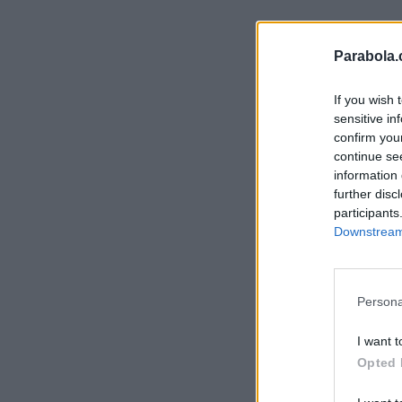
Parabola.
If you wish 
sensitive in
confirm you
continue se
information 
further disc
participants
Downstream 
Persona
I want t
Opted 