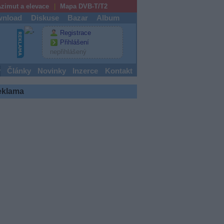
zimut a elevace
Mapa DVB-T/T2
nload
Diskuse
Bazar
Album
Registrace
Přihlášení
nepřihlášený
y
Články
Novinky
Inzerce
Kontakt
eklama