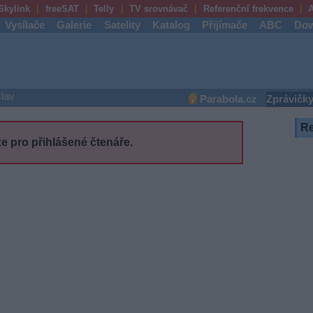
Skylink
freeSAT
Telly
TV srovnávač
Referenční frekvence
A
Vysílače
Galerie
Satelity
Katalog
Přijímače
ABC
Dow
lav
Parabola.cz
Zprávičk
R
e pro přihlášené čtenáře.