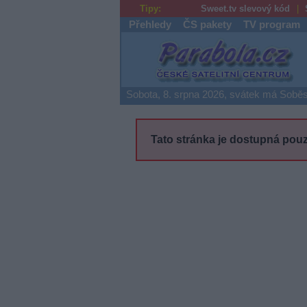
Tipy:
Sweet.tv slevový kód
Přehledy
ČS pakety
TV program
Parabola.cz
Sobota, 8. srpna 2026, svátek má Soběs
Tato stránka je dostupná pouz