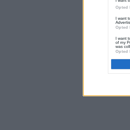
I want t
Opted 
I want 
Advertis
Opted 
I want t
of my P
was col
Opted 