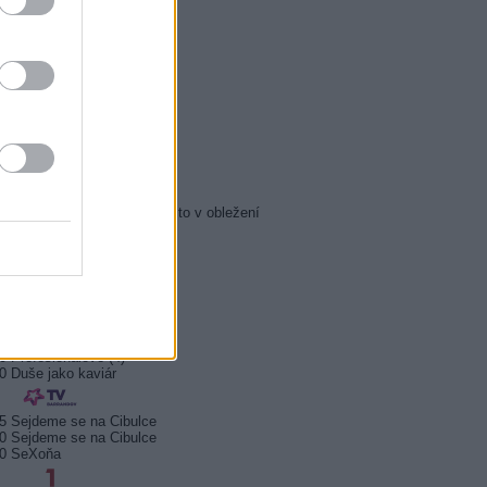
5 Zázraky přírody
0 Chalupáři (4/11)
5 Všechnopárty
0 Královna Viktorie
5 Orel přistál
5 Instagram: trh marnosti
0 Mumie se vrací
5 Pacific Rim: Povstání
5 Policejní akademie 6: Město v obležení
5 Zákony vlka 2 (6)
0 Mordparta II (6)
0 Na vlastní nebezpečí
0 Profesionálové (3)
0 Profesionálové (4)
0 Duše jako kaviár
5 Sejdeme se na Cibulce
0 Sejdeme se na Cibulce
50 SeXoňa