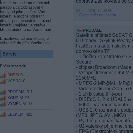
doprava Zasilkovnou od 99
Inzerát se bude na stránkách
parabola.cz zobrazovat 4
22.03.2026, 12:03.46
týdny od jeho podání. Váš
Odpovědět na inzerát
inzerát je možné odstranit i
dříve - podrobnosti ke stažení
inzerátu najdete ve zprávě,
kterou obdržíte na Váš e-mail.
PRODÁM...
Satelitní přijímač GoSAT
E-mailovou adresu vkládejte
HD ready - Skylink Ready 
výhradně do příslušného pole.
FastScan a automatickým 
domovského TP
Servis
- 1 čtečka karet Irdeto se Si
Secure
Počet inzerátů:
- chipset Broadcom (Made
- Vstupní frekvence 950MH
DNES!
0
2150MHz
VČERA!
0
- MPEG-2 MP@ML, MP@H
- Video rozlišení 720p, 57
PRODÁM:
311
- 1 LNB vstup (F-type)
KOUPÍM:
93
- DiSEqC 1. 2 & USALS 
VYMĚNÍM:
17
- 6000 TV a rádio kanálů
- USB 2. 0 rozhraní s pod
CELKEM:
421
(MP3, JPEG, AVI, MKV)
- Rychlé přepínání kanálů
- Uživatelsky příjemné, s
- EPG (Elektronický progr