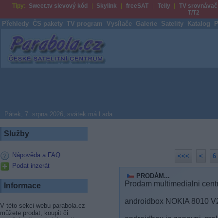
Tipy:
Sweet.tv slevový kód
Skylink
freeSAT
Telly
TV srovnávač
T/T2
Přehledy
ČS pakety
TV program
Vysílače
Galerie
Satelity
Katalog
P
Parabola.cz
Pátek, 7. srpna 2026, svátek má Lada
Služby
Nápověda a FAQ
<<<
<
6
Podat inzerát
PRODÁM...
Prodam multimedialni cen
Informace
androidbox NOKIA 8010 V
V této sekci webu parabola.cz
můžete prodat, koupit či