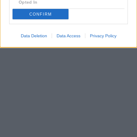
•
O webu parabola.cz
•
O souborech cookies
•
Inzerce
•
Kontakt
Opted In
•
Dovolená u moře
•
Bazény
CONFIRM
Data Deletion
Data Access
Privacy Policy