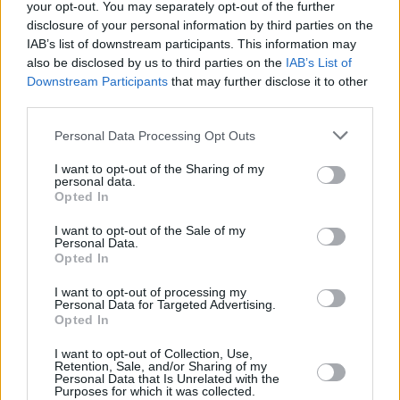
your opt-out. You may separately opt-out of the further
773 880 130
disclosure of your personal information by third parties on the
13.03.2026, 13:10.35
IAB’s list of downstream participants. This information may
Odpovědět na inzerát
also be disclosed by us to third parties on the
IAB’s List of
Downstream Participants
that may further disclose it to other
KOUPÍM...
third parties.
Koupím DVD recordér Pa
nefunkční na náhradní díly
Personal Data Processing Opt Outs
604 416 293
I want to opt-out of the Sharing of my
11.03.2026, 11:57.39
personal data.
Odpovědět na inzerát
Opted In
<<<
<
6
I want to opt-out of the Sale of my
Personal Data.
Opted In
I want to opt-out of processing my
Personal Data for Targeted Advertising.
Opted In
I want to opt-out of Collection, Use,
Retention, Sale, and/or Sharing of my
Personal Data that Is Unrelated with the
Parabola.cz
- web o satelitní, terestrické a kabelové televizi, © 2000–202
Purposes for which it was collected.