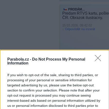
PRODÁM...
Predam RTVS kartu, pošle
ČR. Obrazok ilustracny.
15.03.2026, 09:42.02
Odpovědět na inzerát
Parabola.cz -
Do Not Process My Personal
KOUPÍM...
Information
Kartu pro příjem ORF.
770 693 373
If you wish to opt-out of the sale, sharing to third parties, or
14.03.2026, 23:18.55
processing of your personal or sensitive information for
Odpovědět na inzerát
targeted advertising by us, please use the below opt-out
section to confirm your selection. Please note that after your
KOUPÍM...
opt-out request is processed you may continue seeing
Analogový satelitní přij
interest-based ads based on personal information utilized by
KATHREIN UDF 100.
us or personal information disclosed to third parties prior to
I nefunkční.