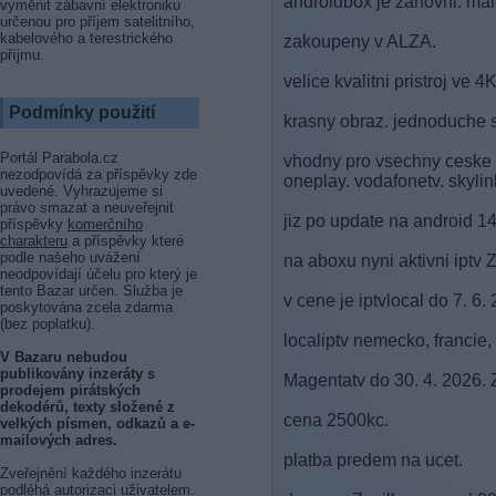
androidbox je zanovni. mal
vyměnit zábavní elektroniku
určenou pro příjem satelitního,
kabelového a terestrického
zakoupeny v ALZA.
příjmu.
velice kvalitni pristroj ve
Podmínky použití
krasny obraz. jednoduche 
Portál Parabola.cz
vhodny pro vsechny ceske i
nezodpovídá za příspěvky zde
oneplay. vodafonetv. skylin
uvedené. Vyhrazujeme si
právo smazat a neuveřejnit
jiz po update na android 14
příspěvky
komerčního
charakteru
a příspěvky které
podle našeho uvážení
na aboxu nyni aktivni ipt
neodpovídají účelu pro který je
tento Bazar určen. Služba je
v cene je iptvlocal do 7. 
poskytována zcela zdarma
(bez poplatku).
localiptv nemecko, francie,
V Bazaru nebudou
publikovány inzeráty s
Magentatv do 30. 4. 2026
prodejem pirátských
dekodérů, texty složené z
cena 2500kc.
velkých písmen, odkazů a e-
mailových adres.
platba predem na ucet.
Zveřejnění každého inzerátu
podléhá autorizaci uživatelem.