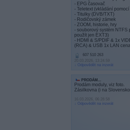
- EPG časovač
- Teletext (vkládání pomocí
- Titulky (DVB/TXT)
- Rodičovský zámek
- ZOOM, historie, hry
- souborový systém NTFS 
použít jen EXT3)
- HDMI & S/PDIF & 1x V
(RCA) & USB 1x LAN cena
607 510 263
20.03.2026, 13:24.59
Odpovědět na inzerát
PRODÁM...
Prodám moduly, viz foto.
Zásilkovna (i na Slovensko
16.03.2026, 06:28.58
Odpovědět na inzerát