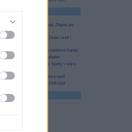
p Zprávičky
Skylink spustil nový Test kanál. Zřejmě pro
Prima sport
Oneplay zařadí Prima sport. Diváci uvidí i
zápas Sparty proti Lyonu
AMC získala licence pro dva sportovní kanály
Operátor Du převzal další multiplex
Prima sport odvysílá i odvetu Sparty v boji o
Ligu mistrů
Antik TV potvrdil zařazení Prima sport
Televisa Networks přešla na DVB-S2X
 program
5 Vyprávěj
5 Všechnopárty
0 Hercule Poirot