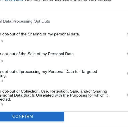
To
l Data Processing Opt Outs
R
o opt-out of the Sharing of my personal data.
In
 do pay-tv Raduga TV
o opt-out of the Sale of my Personal Data.
TV
In
to opt-out of processing my Personal Data for Targeted
ing.
In
pozici 31,5W
o opt-out of Collection, Use, Retention, Sale, and/or Sharing
TV
ersonal Data that Is Unrelated with the Purposes for which it
51E
lected.
In
20:1
21:0
CONFIRM
22:0