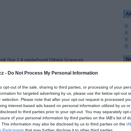
Ak
Ne
rmě Star 2.4 společností Orbital Sciences
telitního operátora Intelsat. Družice s hmotností
n ze startovací pozice číslo 39.
cz -
Do Not Process My Personal Information
ní pozici 58°W po dobu 16 let. Celkem 24
o pro potřeby HD platformy Sky Mexico. Kapacitu
to opt-out of the sale, sharing to third parties, or processing of your per
l.
formation for targeted advertising by us, please use the below opt-out s
r selection. Please note that after your opt-out request is processed y
 dojde po 9 hodinách a 34 minutách od startu. Bude
eing interest-based ads based on personal information utilized by us or
 vynesený ILS.
disclosed to third parties prior to your opt-out. You may separately opt-
a internetových stránkách www.ilslaunch.com a
losure of your personal information by third parties on the IAB’s list of
itočtu 11,653 GHz, pol. H, SR 5632, FEC 3/4 a
. This information may also be disclosed by us to third parties on the
IA
 11,670 GHz, pol. H, SR 5632, FEC 3/4.
Participants
that may further disclose it to other third parties.