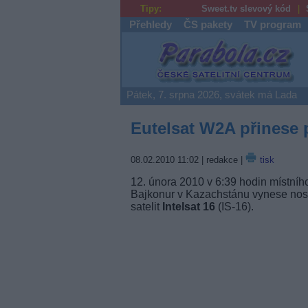
Tipy:
Sweet.tv slevový kód
Přehledy
ČS pakety
TV program
Parabola.cz
Pátek, 7. srpna 2026, svátek má Lada
Eutelsat W2A přinese p
08.02.2010 11:02
| redakce |
tisk
12. února 2010 v 6:39 hodin místní
Bajkonur v Kazachstánu vynese nos
satelit
Intelsat 16
(IS-16).