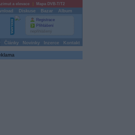
zimut a elevace
Mapa DVB-T/T2
nload
Diskuse
Bazar
Album
Registrace
Přihlášení
nepřihlášený
y
Články
Novinky
Inzerce
Kontakt
eklama