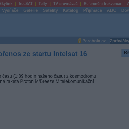
Skylink
freeSAT
Telly
TV srovnávač
Referenční frekvence
A
Vysílače
Galerie
Satelity
Katalog
Přijímače
ABC
Dow
Parabola.cz
Zprávičk
řenos ze startu Intelsat 16
R
ho času (1:39 hodin našeho času) z kosmodromu
ná raketa Proton M/Breeze M telekomunikační