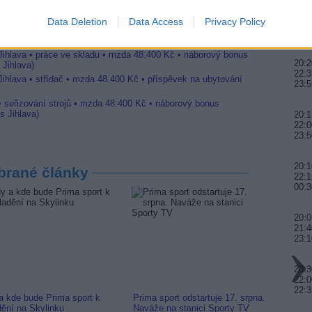
 Jihlava • CNC operátor• mzda 48.400 Kč • náborový bonus
20:0
ihlava, okres Jihlava)
Data Deletion
Data Access
Privacy Policy
21:4
 • montážní dělník • mzda 44.700 Kč • týdenní zálohy na
00:
a)
 Jihlava • práce ve skladu • mzda 48.400 Kč • náborový bonus
20:2
 Jihlava)
22:3
Jihlava • střídač • mzda 48.400 Kč • příspěvek na ubytování
23:5
• seřizování strojů • mzda 48.400 Kč • náborový bonus
s Jihlava)
20:1
22:0
23:5
20:
brané články
22:1
00:3
20:0
21:4
23:
20:3
22:0
22:3
a kde bude Prima sport k
Prima sport odstartuje 17. srpna.
Prima 
dění na Skylinku
Naváže na stanici Sporty TV
naladi