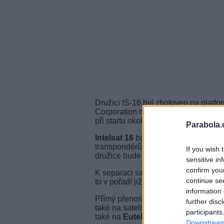
Družici IS-16 byl zhotoven na platfo
Corporation na základě objednávky sa
při startu okolo 2057 kg bude vynese
Parabola.
Intelsat 16
bude pracovat na orbitál
transpondérů v Ku pásmu bude určen
If you wish 
družice bude využívat také Sky Brazi
sensitive in
confirm you
K separaci satelitu od nosné rakety
continue se
to v pořadí již šestý satelit Intelsatu
information 
Přímý přenos bude možné sledovat n
further disc
také na satelitu
NSS 7
(22°W), na km
participants
také na
Eutelsat W2A
(
10°E
), freq.
Downstream 