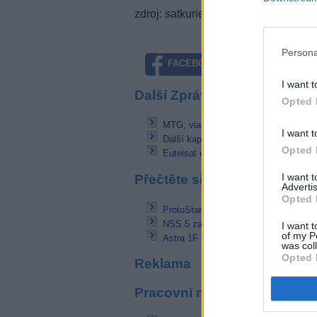
zdroj: satkurier.pl
Persona
FACEBOOK
TWITTE
I want t
Další Zprávičky
Opted 
MTG, vlastník české Primy, vstoupil
I want t
Další kapacita Canal Digitaal pro HD
Opted 
Eutelsat odpojil televizi Aden Channel
I want 
Přečtěte si také
Advertis
Opted 
ProtoStar 1 jako Intelsat 25 míří na 
NSS 5 zahájil provoz na pozici 4,95E
I want t
of my P
Astra 1F v provozu na nové pozici - 
was col
Opted 
Reklama
Pracovní nabídky