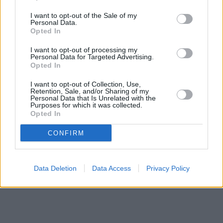
I want to opt-out of the Sale of my
Prima sport - co nabídne v prvním
Kdy a kde bude Prima sport k
Personal Data.
vysílacím týdnu
naladění na Skylinku
Opted In
I want to opt-out of processing my
Personal Data for Targeted Advertising.
Parabola.cz
- web o satelitní, terestrické a kabelové televizi, © 2000–202
Opted In
•
O webu parabola.cz
•
O souborech cookies
•
Inzerce
•
Kontakt
•
Dovolená u moře
•
Bazény
I want to opt-out of Collection, Use,
Retention, Sale, and/or Sharing of my
Personal Data that Is Unrelated with the
Purposes for which it was collected.
Opted In
CONFIRM
Data Deletion
Data Access
Privacy Policy