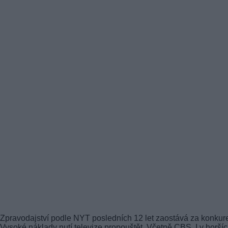
Zpravodajství podle NYT posledních 12 let zaostává za konkure
Vysoké náklady nutí televize propouštět. Včetně CBS. I v horší