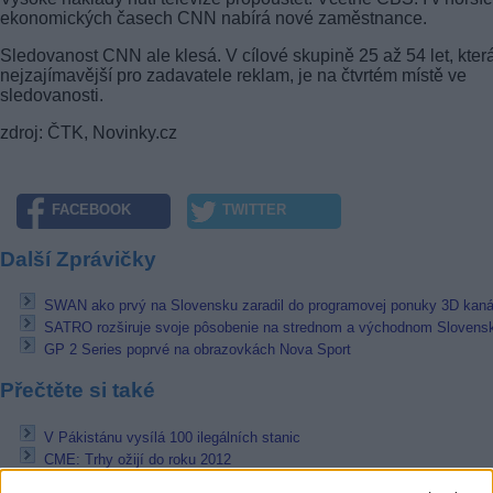
ekonomických časech CNN nabírá nové zaměstnance.
Sledovanost CNN ale klesá. V cílové skupině 25 až 54 let, která
nejzajímavější pro zadavatele reklam, je na čtvrtém místě ve
sledovanosti.
zdroj: ČTK, Novinky.cz
FACEBOOK
TWITTER
Další Zprávičky
SWAN ako prvý na Slovensku zaradil do programovej ponuky 3D kaná
SATRO rozširuje svoje pôsobenie na strednom a východnom Slovens
GP 2 Series poprvé na obrazovkách Nova Sport
Přečtěte si také
V Pákistánu vysílá 100 ilegálních stanic
CME: Trhy ožijí do roku 2012
Volná instalace satelitních antén v Nizozemsku