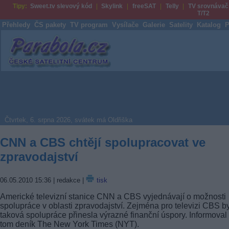
Tipy:
Sweet.tv slevový kód
Skylink
freeSAT
Telly
TV srovnávač
T/T2
Přehledy
ČS pakety
TV program
Vysílače
Galerie
Satelity
Katalog
P
Parabola.cz
Čtvrtek, 6. srpna 2026, svátek má Oldřiška
CNN a CBS chtějí spolupracovat ve
zpravodajství
06.05.2010 15:36
| redakce |
tisk
Americké televizní stanice CNN a CBS vyjednávají o možnosti
spolupráce v oblasti zpravodajství. Zejména pro televizi CBS b
taková spolupráce přinesla výrazné finanční úspory. Informoval
tom deník The New York Times (NYT).