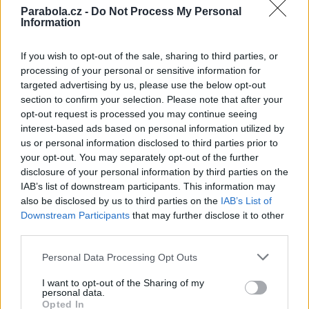
Parabola.cz -
Do Not Process My Personal
Reklama
Information
Pracovní nabídky
If you wish to opt-out of the sale, sharing to third parties, or
processing of your personal or sensitive information for
06.08.2026 -
Údržbář výrobních linek • mzda 40 000Kč • stravování i 
targeted advertising by us, please use the below opt-out
zdarma (Ref. č.: Fau - údr) (Nýřany)
section to confirm your selection. Please note that after your
06.08.2026 -
Měřící technik - elektro (Okres Prachatice)
06.08.2026 -
Hledáme montážní skupiny I jednotlivce pro montáž ván
opt-out request is processed you may continue seeing
výzdoby (Slovenská republika, Maďarsko)
interest-based ads based on personal information utilized by
05.08.2026 -
Zámečník / Mechanik (Praha - východ)
us or personal information disclosed to third parties prior to
05.08.2026 -
Manažer/ka pro mezinárodní spolupráci (Suchdol, Praha)
your opt-out. You may separately opt-out of the further
... další nabídky zaměstnání
disclosure of your personal information by third parties on the
IAB’s list of downstream participants. This information may
also be disclosed by us to third parties on the
IAB’s List of
Vybrané články
Downstream Participants
that may further disclose it to other
third parties.
Personal Data Processing Opt Outs
I want to opt-out of the Sharing of my
personal data.
Opted In