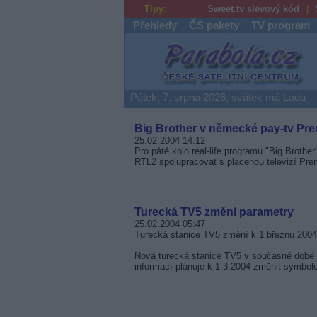
Tipy:
Sweet.tv slevový kód
Přehledy
ČS pakety
TV program
Parabola.cz
Pátek, 7. srpna 2026, svátek má Lada
Big Brother v německé pay-tv Pre
25.02.2004 14:12
Pro páté kolo real-life programu "Big Broth
RTL2 spolupracovat s placenou televizí Pre
Turecká TV5 změní parametry
25.02.2004 05:47
Turecká stanice TV5 změní k 1.březnu 2004 
Nová turecká stanice TV5 v současné době t
informací plánuje k 1.3.2004 změnit symbolo