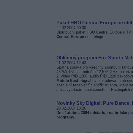
Paket HBO Central Europe se stě
22.02.2004 00:30
Distribuční paket HBO Central Europe s TV
Central Europe
se stěhuje.
Oblíbený program Fox Sports Midd
21.02.2004 12:43
Špatná zpráva pro všechny sportovní fanou
43°W), byl na kmitočtu 12,578 GHz, polariz
2, video PID 1260, audio PID 1220 zakódová
Middle East
. Signál byl zakódován profi s
speciální receiver Scientific Atlanta, který
sítí a vysílacím společnostem. Pochopitelně 
Novinky Sky Digital: Pure Dance
20.02.2004 18:26
Dne 1.dubna 2004 odstartují na britské
pa
programy.