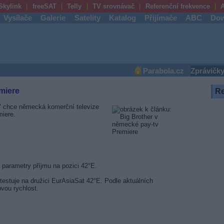
Skylink
freeSAT
Telly
TV srovnávač
Referenční frekvence
A
Vysílače
Galerie
Satelity
Katalog
Přijímače
ABC
Dow
Parabola.cz
Zprávičk
miere
R
er" chce německá komerční televize
miere.
parametry příjmu na pozici 42°E.
estuje na družici EurAsiaSat 42°E. Podle aktuálních
vou rychlost.