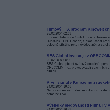
Filmový FTA program Kinowelt chc
25.02.2004 02:33
Kinowelt Television GmbH chce od hesenské 
Rundfunk - LPR Hessen) získat licenci pro 
polovině příštího roku nekódovaně na sateli
SES Global investuje v ORBCOM
25.02.2004 00:16
SES Global, přední světový satelitní operáto
ORBCOMM Inc., provozovateli satelitních d
služeb.
První signál v Ku-pásmu z ruského
24.02.2004 19:08
Na novém ruském telekomunikačním satelitu 
poměrně živo.
Výsledky sledovanosti Prima TV v
24.02.2004 16:43