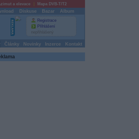
zimut a elevace
Mapa DVB-T/T2
nload
Diskuse
Bazar
Album
Registrace
Přihlášení
nepřihlášený
y
Články
Novinky
Inzerce
Kontakt
eklama