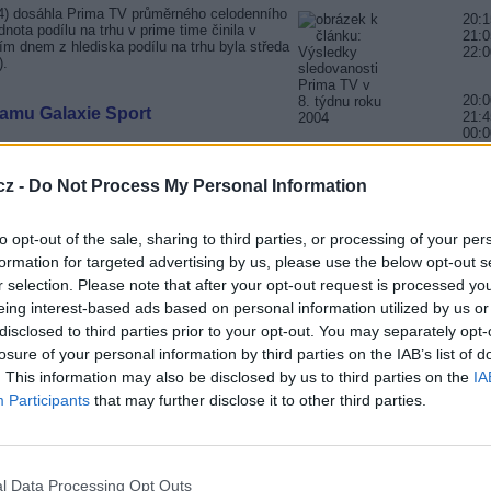
4) dosáhla Prima TV průměrného celodenního
20:1
ota podílu na trhu v prime time činila v
21:0
m dnem z hlediska podílu na trhu byla středa
22:0
).
20:0
amu Galaxie Sport
21:4
00:
ám přímých fotbalových přenosů dostal
20:2
cz -
Do Not Process My Personal Information
 italský distributor Serie A zrušil
22:3
 - REGGINA CALCIO
, nahrazujeme tento přenos nedělním
23:5
to opt-out of the sale, sharing to third parties, or processing of your per
formation for targeted advertising by us, please use the below opt-out s
20:1
22:0
s německé Bundesligy
r selection. Please note that after your opt-out request is processed y
23:5
eing interest-based ads based on personal information utilized by us or
hystala na poslední únorovou neděli
disclosed to third parties prior to your opt-out. You may separately opt-
ndesligy.
20:
losure of your personal information by third parties on the IAB’s list of
22:1
. This information may also be disclosed by us to third parties on the
00:3
IA
v priamom prenose
Participants
that may further disclose it to other third parties.
rca 2004 dva roky. Televízia JOJ tentoraz na
20:0
divákov. V sobotu 6. marca o 20.00 hodine sa v
21:4
V JOJ spolu s hviezdami slovenského
23:
e totiž o ?priamy prenos z verejnej nahrávky pôvodnej
ajúcej o zrode televízie spojenej s prestížnym odovzdávaním
l Data Processing Opt Outs