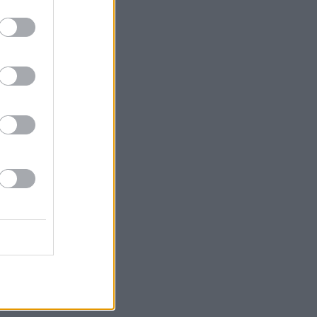
0 Čo ja viem
0 Cestou necestou
5 Spojka (5/6)
0 Pätnásť životov
5 Milota
0 Ktosi je za dverami
0 Kukučka (25)
0 Kukučka (26)
0 Rodinné prípady
0 Svatba upírů
5 Dr. Dokonalý (15)
0 Medicopter 117 (76)