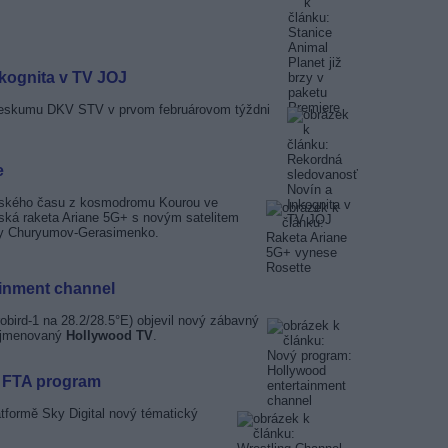
kognita v TV JOJ
rieskumu DKV STV v prvom februárovom týždni
e
opského času z kosmodromu Kourou ve
ská raketa Ariane 5G+ s novým satelitem
ety Churyumov-Gerasimenko.
inment channel
robird-1 na 28.2/28.5°E) objevil nový zábavný
pojmenovaný
Hollywood TV
.
o FTA program
atformě Sky Digital nový tématický