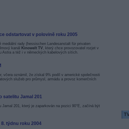
e odstartovat v polovině roku 2005
mediální rady (hessischen Landesanstalt für privaten
filmový kanál
Kinowelt TV
, který chce provozovatel rozjet v
tu Astra a též i v německých kabelových sítích.
M
r, včera oznámil, že získal 9% podíl v americké společnosti
atových služeb pro průmysl, armádu a provoz komerčních
 satelitu Jamal 201
Jamal 201, který je zaparkován na pozici 90°E, začíná být
TV
 8. týdnu roku 2004