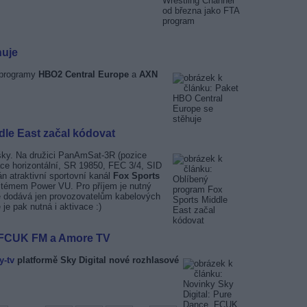
huje
 programy
HBO2 Central Europe
a
AXN
le East začal kódovat
šky. Na družici PanAmSat-3R (pozice
ace horizontální, SR 19850, FEC 3/4, SID
n atraktivní sportovní kanál
Fox Sports
ystémem Power VU. Pro příjem je nutný
 se dodává jen provozovatelům kabelových
je pak nutná i aktivace :)
, FCUK FM a Amore TV
y-tv
platformě Sky Digital nové rozhlasové