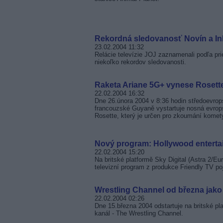
Rekordná sledovanosť Novín a In
23.02.2004 11:32
Relácie televízie JOJ zaznamenali podľa p
niekoľko rekordov sledovanosti.
Raketa Ariane 5G+ vynese Rosett
22.02.2004 16:32
Dne 26.února 2004 v 8:36 hodin středoevr
francouzské Guyaně vystartuje nosná evrop
Rosette, který je určen pro zkoumání kom
Nový program: Hollywood enterta
22.02.2004 15:20
Na britské platformě Sky Digital (Astra 2/Eu
televizní program z produkce Friendly TV 
Wrestling Channel od března jak
22.02.2004 02:26
Dne 15.března 2004 odstartuje na britské pl
kanál - The Wrestling Channel.