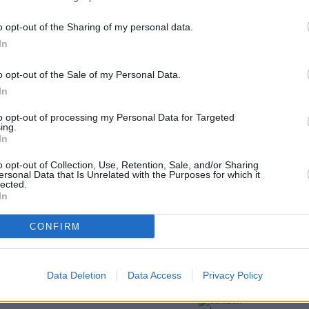
20:3
22:0
o opt-out of the Sharing of my personal data.
22:3
In
t nový německý videoklipový
20:1
21:2
o opt-out of the Sale of my Personal Data.
22:4
In
ra 1
20:3
to opt-out of processing my Personal Data for Targeted
21:3
u DPC.tv (trp.č.87), se na kmitočtu 12,148
ing.
22:3
 3/4, SID 60, video PID 1279 objevil v
In
 době se na satelitu Astra 1 objeví ještě
ysílaly do konce ledna 2004 na
20:2
o opt-out of Collection, Use, Retention, Sale, and/or Sharing
na družici
Hot Bird 3
(13°E).
22:2
ersonal Data that Is Unrelated with the Purposes for which it
23:3
lected.
In
 FTA program
programech Rapture TV a TV Warehouse,
CONFIRM
ram Broadband World TV. Stanice se stala
aketu Premiere
Data Deletion
Data Access
Privacy Policy
 exklusivně v německé
pay-tv
platformě Premiere