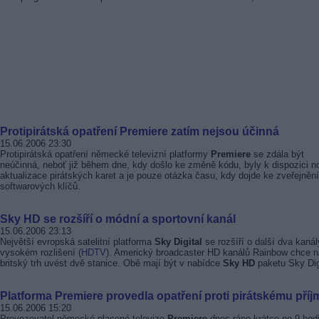
Protipirátská opatření Premiere zatím nejsou účinná
15.06.2006 23:30
Protipirátská opatření německé televizní platformy
Premiere
se zdála být
neúčinná, neboť již během dne, kdy došlo ke změně kódu, byly k dispozici n
aktualizace pirátských karet a je pouze otázka času, kdy dojde ke zveřejnění
softwarových klíčů.
Sky HD se rozšíří o módní a sportovní kanál
15.06.2006 23:13
Největší evropská satelitní platforma
Sky Digital
se rozšíří o další dva kanál
vysokém rozlišení (
HDTV
). Americký broadcaster HD kanálů Rainbow chce n
britský trh uvést dvě stanice. Obě mají být v nabídce
Sky HD
paketu Sky Digi
Platforma Premiere provedla opatření proti pirátskému příj
15.06.2006 15:20
Provozovatel německé placené televize
Premiere
dnes ráno krátce po 9.hod