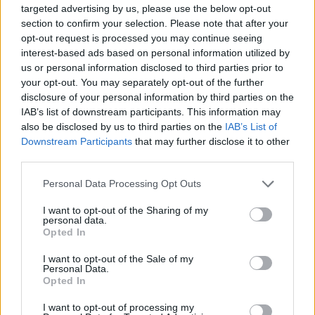
targeted advertising by us, please use the below opt-out
Strong uvádí na trh nový twin PVR DVB-T set top box SRT
section to confirm your selection. Please note that after your
5261 PDR
opt-out request is processed you may continue seeing
13.06.2006 12:06
interest-based ads based on personal information utilized by
Japonský výrobce set top boxů Strong uvádí na trh nový twin PVR set top bo
který nese označení SRT 5261 PDR.
us or personal information disclosed to third parties prior to
your opt-out. You may separately opt-out of the further
disclosure of your personal information by third parties on the
Fotbalový šampionát nabízí v HDTV také Canal Digital
13.06.2006 01:19
IAB’s list of downstream participants. This information may
Přenosy z mistrovství světa ve fotbale ve vysokém rozlišení se stalo velký
also be disclosed by us to third parties on the
IAB’s List of
lákadlem provozovatelů digitální satelitní placené televize.
Downstream Participants
that may further disclose it to other
third parties.
V paketu Czech Link byla zakódována stanice Galaxie Spor
12.06.2006 16:40
Personal Data Processing Opt Outs
Krátkodobě nekódované vysílání
Galaxie Sport
skončilo. Česká sportovní
televize přistoupila dnes k zakódování distribučního a DTH signálu v satelitn
balíku Czech Link na satelitu
Astra 3A
, tj. na pozici
23,5°E
. Program nyní m
I want to opt-out of the Sharing of my
přijímat jen diváci, kteří si uvedený program předplatili.
personal data.
Opted In
Platforma Athina Sat v problémech?
I want to opt-out of the Sale of my
12.06.2006 15:58
Personal Data.
Kyperská
pay-tv
paket
Athina Sat
, který již několik měsíců vysílá
Opted In
přes řecký satelit
Hellas Sat 2
(
39°E
) a je kódován systémem
Griffin, je ve finančních problémech z důvodu nízkého počtu
abonentů.
I want to opt-out of processing my