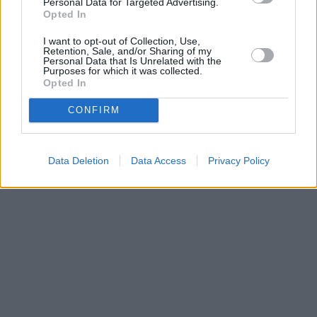
Personal Data for Targeted Advertising.
Opted In
1
...
1862
1863
1864
1865
1866
1867
1868
...
2075
I want to opt-out of Collection, Use,
Retention, Sale, and/or Sharing of my
Personal Data that Is Unrelated with the
Purposes for which it was collected.
Parabola.cz
- web o satelitní, terestrické a kabelové televizi, © 2000–202
Opted In
•
O webu parabola.cz
•
O souborech cookies
•
Inzerce
•
Kontakt
•
Dovolená u moře
•
Bazény
CONFIRM
Data Deletion
Data Access
Privacy Policy