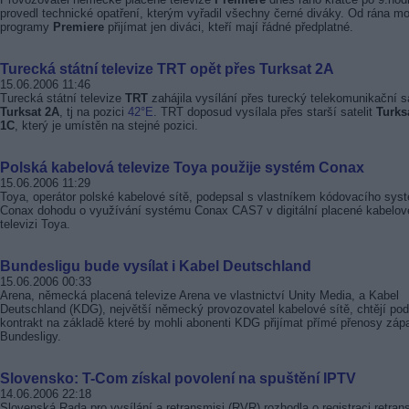
provedl technické opatření, kterým vyřadil všechny černé diváky. Od rána m
programy
Premiere
přijímat jen diváci, kteří mají řádné předplatné.
Turecká státní televize TRT opět přes Turksat 2A
15.06.2006 11:46
Turecká státní televize
TRT
zahájila vysílání přes turecký telekomunikační sa
Turksat 2A
, tj na pozici
42°E
. TRT doposud vysílala přes starší satelit
Turks
1C
, který je umístěn na stejné pozici.
Polská kabelová televize Toya použije systém Conax
15.06.2006 11:29
Toya, operátor polské kabelové sítě, podepsal s vlastníkem kódovacího sys
Conax dohodu o využívání systému Conax CAS7 v digitální placené kabelov
televizi Toya.
Bundesligu bude vysílat i Kabel Deutschland
15.06.2006 00:33
Arena, německá placená televize Arena ve vlastnictví Unity Media, a Kabel
Deutschland (KDG), největší německý provozovatel kabelové sítě, chtějí po
kontrakt na základě které by mohli abonenti KDG přijímat přímé přenosy záp
Bundesligy.
Slovensko: T-Com získal povolení na spuštění IPTV
14.06.2006 22:18
Slovenská Rada pro vysílání a retransmisi (RVR) rozhodla o registraci retra