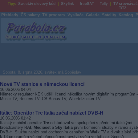
Tipy:
Sweet.tv slevový kód
Skylink
freeSAT
Telly
TV srovnávač
T/T2
Přehledy
ČS pakety
TV program
Vysílače
Galerie
Satelity
Katalog
P
Parabola.cz
Sobota, 8. srpna 2026, svátek má Soběslav
Nové TV stanice s německou licencí
16.06.2006 04:04
Německý regulátor KEK udělil licenci několika novým digitálním programům -
Music TV, Reuters TV, CB Bonus.TV, Wuerfelzucker TV.
Itálie: Operátor Tre Italia začal nabízet DVB-H
16.06.2006 01:42
Italský mobilní operátor
Tre
odstartoval ve spolupráci s předními italskými
broadcastery
RAI
,
Mediaset
a
Sky Italia
první komerční služby v rámci sys
DVB-H
. Službu nabízí pod obchodním označením
Walk TV
a divák získá pří
k 13 programům včetně přenosů mistrovství světa ve fotbale, Serie A.