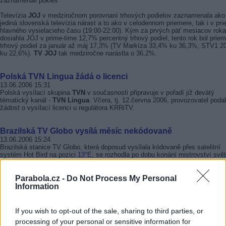
zaznamenali pokles
Televízia
JOJ
v medziročnom porovnaní trhových podielov zaznamenala ako
jediná slovenská televízia nárast a to ako v celodennom priemere, tak i v pr
hlavného vysielacieho času (19:00-22:00). Kým za prvých päť mesiacov rok
dosiahla JOJ v prime-time 12,7% percentný trhový podiel, tento rok bol prie
trhový podiel za január až máj 17,3% (TV Markíza 33,4% ku 36,3%; STV1 2
ku 22,6%).
TV JOJ
tak medziročne narástla o 36,2%.
Polská TVN Lingua žádá o licenci
13.06.2006 15:31
Polská vysílací skupina
TVN
v současnosti připravuje v pořadí již devátý
tématický kanál -
TVN Lingua
. Včera, tj. 12.června 2006, provozovatel podal
žádost o vysílací licenci u regulátora KRRiTV.
Brazilská TV Globo vysílá měsíc nekódovaně
13.06.2006 15:24
Brazilská stanice TV Globo, která doposud vysílala kódovaně přes satelitní
systém Hot Bird na pozici
13°E
, se rozhodla po dobu konání mistrovství svě
fotbale nekódovat satelitní signál.
Parabola.cz -
Do Not Process My Personal
Kanál Gulli opět zakódován systémem Viaccess
Information
13.06.2006 13:18
Provozovatel dětského kanálu
Gulli TV
opět zakódoval satelitní signál své
stanice na satelitu Hot Bird systémem Viaccess. Program zde mohou přijíma
If you wish to opt-out of the sale, sharing to third parties, or
abonenti
TPS
.
processing of your personal or sensitive information for