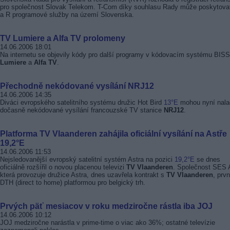
pro společnost Slovak Telekom. T-Com díky souhlasu Rady může poskytova
a R programové služby na území Slovenska.
TV Lumiere a Alfa TV prolomeny
14.06.2006 18:01
Na internetu se objevily kódy pro další programy v kódovacím systému BISS
Lumiere
a
Alfa TV
.
Přechodně nekódované vysílání NRJ12
14.06.2006 14:35
Diváci evropského satelitního systému družic Hot Bird
13°E
mohou nyní nala
dočasně nekódované vysílání francouzské TV stanice
NRJ12
.
Platforma TV Vlaanderen zahájila oficiální vysílání na Astře
19,2°E
14.06.2006 11:53
Nejsledovanější evropský satelitní systém Astra na pozici
19,2°E
se dnes
oficiálně rozšířil o novou placenou televizi
TV Vlaanderen
. Společnost SES 
která provozuje družice Astra, dnes uzavřela kontrakt s
TV Vlaanderen
, prvn
DTH (direct to home) platformou pro belgický trh.
Prvých päť mesiacov v roku medziročne rástla iba JOJ
14.06.2006 10:12
JOJ medziročne narástla v prime-time o viac ako 36%; ostatné televízie