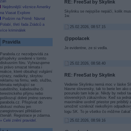
září
RE: FreeSat by Skylink
Nejdrsnější věznice Ameriky
Skylinku se nejspíše nepáčí, kolik musí 
na Viasat Explore
1w.
Podzim na Primě: Návrat
Polabí, třetí řada Zrádců a
25.02.2026, 08:57.15
více kriminálek
@ppolacek
Pravidla
Je evidentne, ze si vedla.
Parabola.cz nezodpovídá za
příspěvky uvedené v tomto
diskusním fóru. Vyhrazujeme
25.02.2026, 08:58.40
si právo smazat témata i
reakce, které obsahují vulgární
RE: FreeSat by Skylink
výrazy, nadávky, skrytou
reklamu na firmu, web, službu,
Vedenie Skylinku nemá moc v láske Sl
témata netýkající se
hlavne slovensky, tak to berie len ako 
satelitního, kabelového či
posunulo tam kde je. Nikdy by nebol ta
terestrického příjmu nebo
slovenských zákazníkov. Keď sa jedná 
poškozují dobré jméno serveru
maximálne uvolniť priestor pre priblbl
parabola.cz. Přispívat do
umožniť vzniknúť niekoľkým odpadko
diskusí mohou jen
zaregistrovaní přihlášení
logu SK. To je všetko čo môžme čakať 
čtenáři. Registrace je zdarma.
25.02.2026, 08:59.16
» Celé znění pravidel
.