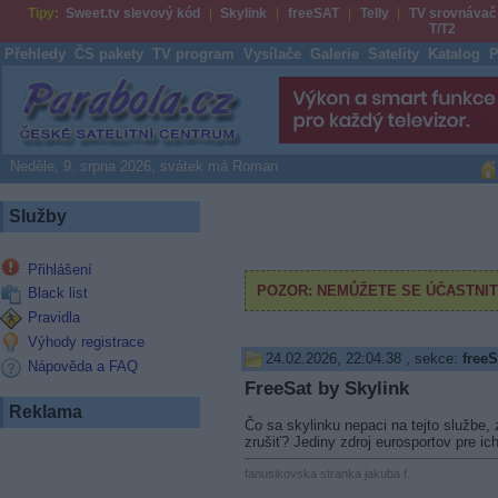
Tipy:
Sweet.tv slevový kód
Skylink
freeSAT
Telly
TV srovnávač
T/T2
Přehledy
ČS pakety
TV program
Vysílače
Galerie
Satelity
Katalog
P
Parabola.cz
Neděle, 9. srpna 2026, svátek má Roman
Služby
Přihlášení
Black list
Pravidla
Výhody registrace
24.02.2026, 22:04.38
, sekce:
freeS
Nápověda a FAQ
FreeSat by Skylink
Reklama
Čo sa skylinku nepaci na tejto službe, 
zrušiť? Jediny zdroj eurosportov pre ich 
fanusikovska stranka jakuba f.