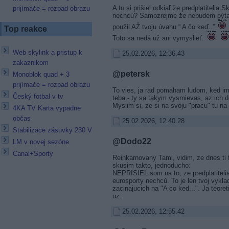
A to si prišiel odkiaľ že predplatitelia 
prijímače = rozpad obrazu
nechcú? Samozrejme že nebudem pýtať 
použil AŽ tvoju úvahu “ A čo keď..”
Top reakce
Toto sa nedá už ani vymyslieť.
Web skylink a pristup k
25.02.2026, 12:36.43
zakaznikom
@petersk
Monoblok quad + 3
prijímače = rozpad obrazu
To vies, ja rad pomaham ludom, ked im 
Český fotbal v tv
teba - ty sa takym vysmievas, az ich do
Myslim si, ze si na svoju "pracu" tu na 
4KA TV Karta vypadne
občas
25.02.2026, 12:40.28
Stabilizace zásuvky 230 V
@Dodo22
LM v novej sezóne
Canal+Sporty
Reinkarnovany Tami, vidim, ze dnes ti 
skusim takto, jednoducho:
NEPRISIEL som na to, ze predplatiteli
eurosporty nechcú. To je len tvoj vykla
zacinajucich na "A co ked...". Ja teore
uz.
25.02.2026, 12:55.42