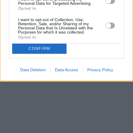
Personal Data for Targeted Advertising.
T55+5xLNB Inverto Quad Black Ultra,Axas e
4xChromecast Google TV, Google HUB, 1Gb/s int
Opted In
najlepšie TCL, HOME IPTV, Netflix, Disney+, Di
I want to opt-out of Collection, Use,
Retention, Sale, and/or Sharing of my
Zpět na předchozí stránku
Personal Data that Is Unrelated with the
Purposes for which it was collected.
Zpět na hlavní stránku diskusního 
Opted In
CONFIRM
Parabola.cz
- web o satelitní, terestrické a kabelové televizi, © 2000–202
•
O webu parabola.cz
•
O souborech cookies
•
Inzerce
•
Kontakt
•
Dovolená u moře
•
Bazény
Data Deletion
Data Access
Privacy Policy