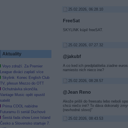
25.02.2026, 06:28.10
FreeSat
SKYLINK kúpil freeSAT.
25.02.2026, 07:27.32
Aktuality
@jakubf
A co ked ich predplatitelia ziadne eur
Voyo zdraží. Za Premier
namiesto nich nieco ine?
League diváci zaplatí více
Skylink: Konec English Club
25.02.2026, 08:28.57
TV, přesun Mezzo do OTT
Ochutnávka skončila.
@Jean Reno
Vantage Music opět opustil
satelit
Akože prišli do freesatu lebo neboli sp
chcú niečo iné? To dáva dokonalý zmys
Prima COOL nabídne
(nevhodné slovo)"
Futuramu či seriál Duchové
Šestá řada show Love Island
25.02.2026, 08:43.53
Česko a Slovensko startuje 7.