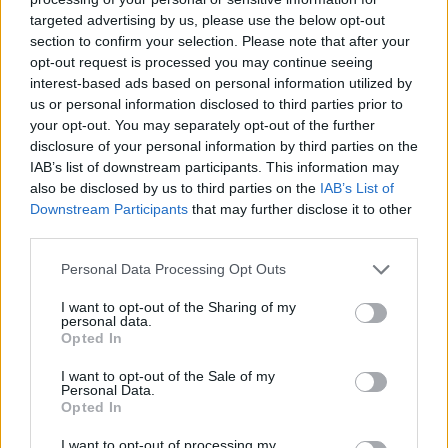
skorej tragikomik
targeted advertising by us, please use the below opt-out
section to confirm your selection. Please note that after your
Gibertini 125cm - LNB IBU Single - VU Plus Z
UHD - KU pasmo 68,5 E --- 34,5W
opt-out request is processed you may continue seeing
25.02.2026, 13:24.38
interest-based ads based on personal information utilized by
us or personal information disclosed to third parties prior to
@Radoo
your opt-out. You may separately opt-out of the further
disclosure of your personal information by third parties on the
Na to treba intelekt. Takze tragikomik ni
IAB’s list of downstream participants. This information may
also be disclosed by us to third parties on the
IAB’s List of
25.02.2026, 15:11.05
Downstream Participants
that may further disclose it to other
third parties.
Jean Reno
Personal Data Processing Opt Outs
Ako? Ešte raz a pomaly
I want to opt-out of the Sharing of my
personal data.
25.02.2026, 16:11.21
Opted In
@Jean Reno
I want to opt-out of the Sale of my
Personal Data.
Koho som ja donútil opustiť fórum? Ak 
Opted In
vedel, ja si s ním píšem aj cez mail. T
neopustil fórum. Máš už asi problém a
I want to opt-out of processing my