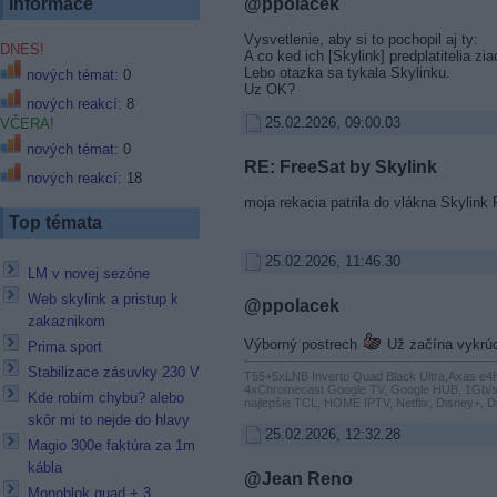
@ppolacek
Informace
Vysvetlenie, aby si to pochopil aj ty:
DNES!
A co ked ich [Skylink] predplatitelia z
Lebo otazka sa tykala Skylinku.
nových témat:
0
Uz OK?
nových reakcí:
8
25.02.2026, 09:00.03
VČERA!
nových témat:
0
RE: FreeSat by Skylink
nových reakcí:
18
moja rekacia patrila do vlákna Skylink
Top témata
25.02.2026, 11:46.30
LM v novej sezóne
Web skylink a pristup k
@ppolacek
zakaznikom
Výborný postrech
Už začína vykrú
Prima sport
Stabilizace zásuvky 230 V
T55+5xLNB Inverto Quad Black Ultra,Axas e
4xChromecast Google TV, Google HUB, 1Gb/s int
Kde robím chybu? alebo
najlepšie TCL, HOME IPTV, Netflix, Disney+, Di
skôr mi to nejde do hlavy
25.02.2026, 12:32.28
Magio 300e faktúra za 1m
kábla
@Jean Reno
Monoblok quad + 3