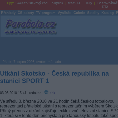
Tipy:
Sweet.tv slevový kód
Skylink
freeSAT
Telly
TV srovnávač
T/T2
Přehledy
ČS pakety
TV program
Vysílače
Galerie
Satelity
Katalog
P
Parabola.cz
Pátek, 7. srpna 2026, svátek má Lada
Utkání Skotsko - Česká republika na
stanici SPORT 1
03.03.2010 15:41
| redakce |
tisk
Ve středu 3. března 2010 ve 21 hodin čeká českou fotbalovou
reprezentaci přátelské utkání s reprezentačním výběrem Skotsk
Přímý přenos z utkání zajišťuje exkluzivně televizní stanice S
1, která si v tento den přichystala pro fanoušky fotbalu také spec