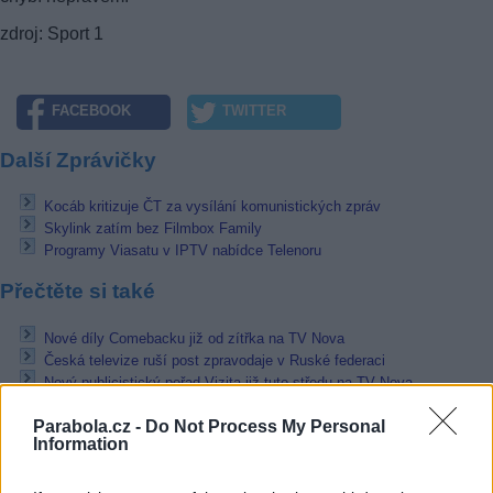
zdroj: Sport 1
FACEBOOK
TWITTER
Další Zprávičky
Kocáb kritizuje ČT za vysílání komunistických zpráv
Skylink zatím bez Filmbox Family
Programy Viasatu v IPTV nabídce Telenoru
Přečtěte si také
Nové díly Comebacku již od zítřka na TV Nova
Česká televize ruší post zpravodaje v Ruské federaci
Nový publicistický pořad Vizita již tuto středu na TV Nova
Reklama
Parabola.cz -
Do Not Process My Personal
Information
Pracovní nabídky