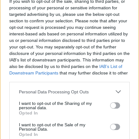
If you wish to opt-out of the sale, sharing to third parties, or
06.08.2026 -
Bosch Powertrain s.r.o. Jihlava • CNC operátor• mzda 48
processing of your personal or sensitive information for
Kč • náborový bonus 50.000 Kč • příspěvek na ubytování (Jihlava, ok
targeted advertising by us, please use the below opt-out
Jihlava)
section to confirm your selection. Please note that after your
06.08.2026 -
Bosch Powertrain s.r.o. • montážní dělník • mzda 44.700
týdenní zálohy na mzdu 2.000 Kč (Jihlava, okres Jihlava)
opt-out request is processed you may continue seeing
06.08.2026 -
Bosch Powertrain s.r.o. Jihlava • práce ve skladu • mzda
interest-based ads based on personal information utilized by
48.400 Kč • náborový bonus 50.000 Kč • ubytování (Jihlava, okres Jih
us or personal information disclosed to third parties prior to
06.08.2026 -
Bosch Powertrain s.r.o. Jihlava • střídač • mzda 48.400 
your opt-out. You may separately opt-out of the further
příspěvek na ubytování (Jihlava, okres Jihlava)
disclosure of your personal information by third parties on the
06.08.2026 -
Bosch Powertrain s.r.o. • seřizování strojů • mzda 48.400
náborový bonus 100.000 Kč • ubytování (Jihlava, okres Jihlava)
IAB’s list of downstream participants. This information may
... další nabídky zaměstnání
also be disclosed by us to third parties on the
IAB’s List of
Downstream Participants
that may further disclose it to other
third parties.
Vybrané články
Personal Data Processing Opt Outs
I want to opt-out of the Sharing of my
personal data.
Opted In
I want to opt-out of the Sale of my
Personal Data.
Opted In