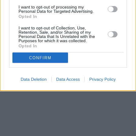
Prima sport - co nabídne v prvním
Kdy a kde bude Prima sport k
vysílacím týdnu
naladění na Skylinku
I want to opt-out of processing my
Personal Data for Targeted Advertising.
Opted In
I want to opt-out of Collection, Use,
Parabola.cz
- web o satelitní, terestrické a kabelové televizi, © 2000–202
Retention, Sale, and/or Sharing of my
•
O webu parabola.cz
•
O souborech cookies
•
Inzerce
•
Kontakt
Personal Data that Is Unrelated with the
•
Dovolená u moře
•
Bazény
Purposes for which it was collected.
Opted In
CONFIRM
Data Deletion
Data Access
Privacy Policy