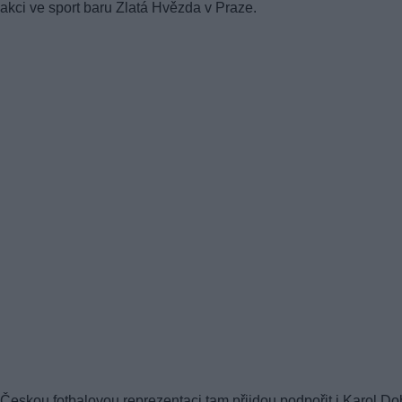
akci ve sport baru Zlatá Hvězda v Praze.
Českou fotbalovou reprezentaci tam přijdou podpořit i Karol Do