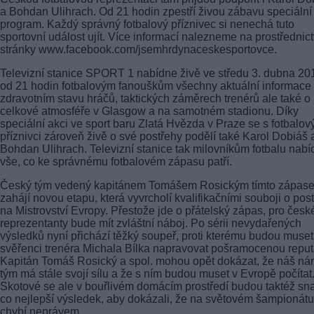
a Bohdan Ulihrach. Od 21 hodin zpestří živou zábavu speciální
program. Každý správný fotbalový příznivec si nenechá tuto
sportovní událost ujít. Více informací nalezneme na prostřednic
stránky www.facebook.com/jsemhrdynaceskesportovce.
Televizní stanice SPORT 1 nabídne živě ve středu 3. dubna 20
od 21 hodin fotbalovým fanouškům všechny aktuální informace
zdravotním stavu hráčů, taktických záměrech trenérů ale také o
celkové atmosféře v Glasgow a na samotném stadionu. Díky
speciální akci ve sport baru Zlatá Hvězda v Praze se s fotbalov
příznivci zároveň živě o své postřehy podělí také Karol Dobiáš 
Bohdan Ulihrach. Televizní stanice tak milovníkům fotbalu nab
vše, co ke správnému fotbalovém zápasu patří.
Český tým vedený kapitánem Tomášem Rosickým tímto zápas
zahájí novou etapu, která vyvrcholí kvalifikačními souboji o pos
na Mistrovství Evropy. Přestože jde o přátelský zápas, pro česk
reprezentanty bude mít zvláštní náboj. Po sérii nevydařených
výsledků nyní přichází těžký soupeř, proti kterému budou muset
svěřenci trenéra Michala Bílka napravovat pošramocenou reput
Kapitán Tomáš Rosický a spol. mohou opět dokázat, že náš ná
tým má stále svojí sílu a že s ním budou muset v Evropě počítat
Skotové se ale v bouřlivém domácím prostředí budou taktéž sna
co nejlepší výsledek, aby dokázali, že na světovém šampionátu
chybí neprávem.