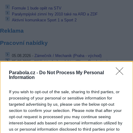
Formule 1 bude opět na STV
Paralympijské zimní hry 2010 také na ARD a ZDF
Aktivní komunikace Sport 1 a Sport 2
Reklama
Pracovní nabídky
05.08.2026 -
Zámečník / Mechanik (Praha - východ)
05.08.2026 -
Měřící technik - elektro (Okres Prachatice)
05.08.2026 -
Manažer/ka pro mezinárodní spolupráci (Suchdol, Praha)
Parabola.cz -
Do Not Process My Personal
05.08.2026 -
Technik kontroly (Plzeň - sever)
Information
05.08.2026 -
Cyber Security Consultant (Nusle, Praha)
... další nabídky zaměstnání
If you wish to opt-out of the sale, sharing to third parties, or
processing of your personal or sensitive information for
Vybrané články
targeted advertising by us, please use the below opt-out
section to confirm your selection. Please note that after your
opt-out request is processed you may continue seeing
interest-based ads based on personal information utilized by
us or personal information disclosed to third parties prior to