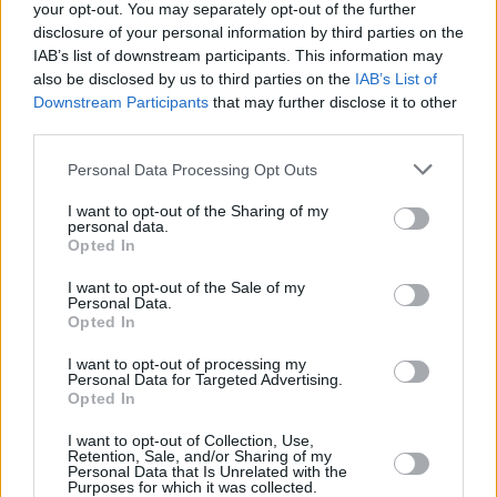
your opt-out. You may separately opt-out of the further
disclosure of your personal information by third parties on the
IAB’s list of downstream participants. This information may
also be disclosed by us to third parties on the
IAB’s List of
Prima sport - co nabídne v prvním
Kdy a kde bude Prima sport k
Downstream Participants
that may further disclose it to other
vysílacím týdnu
naladění na Skylinku
third parties.
Personal Data Processing Opt Outs
I want to opt-out of the Sharing of my
personal data.
Opted In
I want to opt-out of the Sale of my
Personal Data.
Opted In
I want to opt-out of processing my
Personal Data for Targeted Advertising.
Opted In
Parabola.cz
- web o satelitní, terestrické a kabelové televizi, © 2000–202
•
O webu parabola.cz
•
O souborech cookies
•
Inzerce
•
Kontakt
I want to opt-out of Collection, Use,
•
Dovolená u moře
•
Bazény
Retention, Sale, and/or Sharing of my
Personal Data that Is Unrelated with the
Purposes for which it was collected.