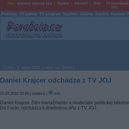
Tipy:
Sweet.tv slevový kód
Skylink
freeSAT
Telly
TV srovnávač
T/T2
Přehledy
ČS pakety
TV program
Vysílače
Galerie
Satelity
Katalog
P
Parabola.cz
Čtvrtek, 6. srpna 2026, svátek má Oldřiška
Daniel Krajcer odchádza z TV JOJ
15.03.2010 10:58
| redakce |
tisk
Daniel Krajcer, člen manažmentu a moderátor politickej talksh
De Facto, odchádza k dnešnému dňu z TV JOJ.