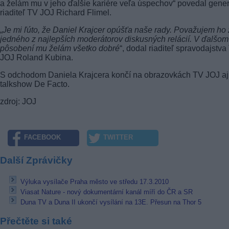
a želám mu v jeho ďalšie kariére veľa úspechov“ povedal gene
riaditeľ TV JOJ Richard Flimel.
„
Je mi ľúto, že Daniel Krajcer opúšťa naše rady. Považujem ho
jedného z najlepších moderátorov diskusných relácií. V ďalšom
pôsobení mu želám všetko dobré
“, dodal riaditeľ spravodajstva
JOJ Roland Kubina.
S odchodom Daniela Krajcera končí na obrazovkách TV JOJ aj
talkshow De Facto.
zdroj: JOJ
FACEBOOK
TWITTER
Další Zprávičky
Výluka vysílače Praha město ve středu 17.3.2010
Viasat Nature - nový dokumentární kanál míří do ČR a SR
Duna TV a Duna II ukončí vysílání na 13E. Přesun na Thor 5
Přečtěte si také