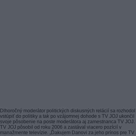
Dlhoročný moderátor politických diskusných relácií sa rozhodol
vstúpiť do politiky a tak po vzájomnej dohode s TV JOJ ukončil
svoje pôsobenie na poste moderátora aj zamestnanca TV JOJ.
TV JOJ pôsobil od roku 2006 a zastával viacero pozícií v
manažmente televízie. „Ďakujem Danovi za jeho prínos pre TV