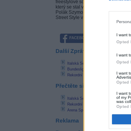
freestylové scény. Představí se zde
který se stal v posledních letech n
Polák Szymon Skalski, jenž v roce 
Street Style v Tokiu.
Persona
I want t
FACEBOOK
TWITTE
Opted 
Další Zprávičky
I want t
Opted 
Italská Serie A startuje na Sport TV
Bundesliga bude v Ultra HD. Na Sky 
I want 
Rekordní zájem o satelitní kapacitu p
Advertis
Opted 
Přečtěte si také
I want t
of my P
Italská Serie A startuje na Sport TV
was col
Rekordní zájem o satelitní kapacitu p
Opted 
Arena Sport získala práva na Formul
Reklama