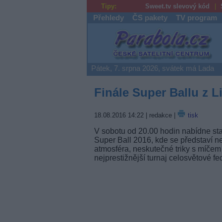
Tipy:
Sweet.tv slevový kód
Přehledy
ČS pakety
TV program
Parabola.cz
Pátek, 7. srpna 2026, svátek má Lada
Finále Super Ballu z L
18.08.2016 14:22
| redakce |
tisk
V sobotu od 20.00 hodin nabídne sta
Super Ball 2016, kde se představí nej
atmosféra, neskutečné triky s míčem
nejprestižnější turnaj celosvětové f