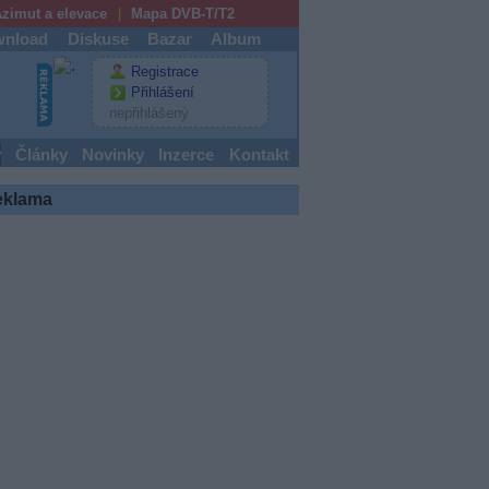
zimut a elevace
Mapa DVB-T/T2
nload
Diskuse
Bazar
Album
Registrace
Přihlášení
nepřihlášený
y
Články
Novinky
Inzerce
Kontakt
eklama