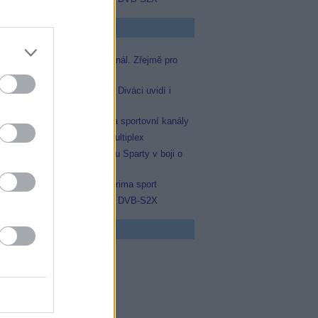
p Zprávičky
Skylink spustil nový Test kanál. Zřejmě pro
Prima sport
Oneplay zařadí Prima sport. Diváci uvidí i
zápas Sparty proti Lyonu
AMC získala licence pro dva sportovní kanály
Operátor Du převzal další multiplex
Prima sport odvysílá i odvetu Sparty v boji o
Ligu mistrů
Antik TV potvrdil zařazení Prima sport
Televisa Networks přešla na DVB-S2X
 program
5 Vyprávěj
5 Všechnopárty
0 Hercule Poirot