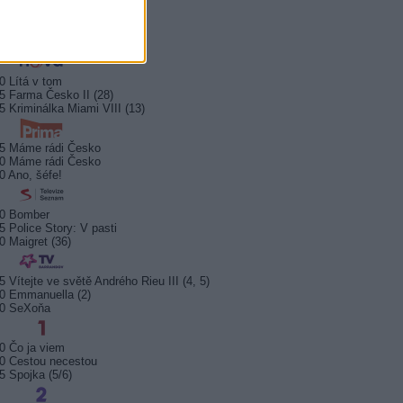
0 Bez motivu
5 Smrt na Nilu
00 Ohněm a mečem (2/2)
0 Lítá v tom
5 Farma Česko II (28)
5 Kriminálka Miami VIII (13)
5 Máme rádi Česko
0 Máme rádi Česko
0 Ano, šéfe!
10 Bomber
5 Police Story: V pasti
0 Maigret (36)
5 Vítejte ve světě Andrého Rieu III (4, 5)
0 Emmanuella (2)
10 SeXoňa
0 Čo ja viem
0 Cestou necestou
5 Spojka (5/6)