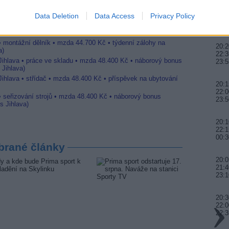
20:0
Data Deletion
Data Access
Privacy Policy
21:4
00:
 Jihlava • CNC operátor• mzda 48.400 Kč • náborový bonus
ihlava, okres Jihlava)
 • montážní dělník • mzda 44.700 Kč • týdenní zálohy na
20:2
a)
22:3
 Jihlava • práce ve skladu • mzda 48.400 Kč • náborový bonus
23:5
 Jihlava)
Jihlava • střídač • mzda 48.400 Kč • příspěvek na ubytování
20:1
22:0
• seřizování strojů • mzda 48.400 Kč • náborový bonus
23:5
s Jihlava)
20:
22:1
00:3
brané články
20:0
21:4
23:
20:3
22:0
22:3