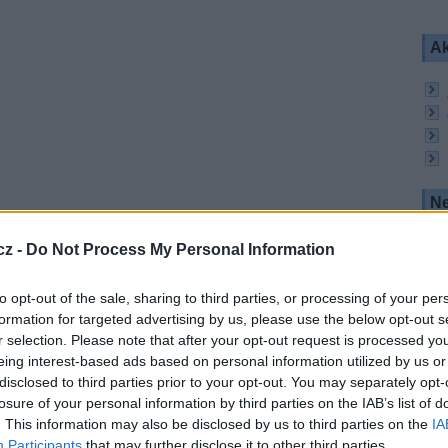
Ak
Ne
jící sport těší po celém světě značné popularitě.
tbalu podobný, jediným společným prvkem je
cz -
Do Not Process My Personal Information
tzv. battle, ve kterém se utkají dva hráči a po
 míč. O postupujícím následně rozhodne porota.
to opt-out of the sale, sharing to third parties, or processing of your per
port musí líbit. Kouzelníci z Japonska, Brazílie
formation for targeted advertising by us, please use the below opt-out s
telné věci, které se jen tak nevidí. Super Ball má
r selection. Please note that after your opt-out request is processed y
rčitě nudit nebudou
," slibuje Václav Pilný, který
eing interest-based ads based on personal information utilized by us or
V Sport komentovat. Jeho kolegou na
disclosed to third parties prior to your opt-out. You may separately opt-
 Weber, několikanásobný mistr světa a Evropy ve
losure of your personal information by third parties on the IAB’s list of
. This information may also be disclosed by us to third parties on the
IA
e jistě přítomnost všech hvězd světové
Participants
that may further disclose it to other third parties.