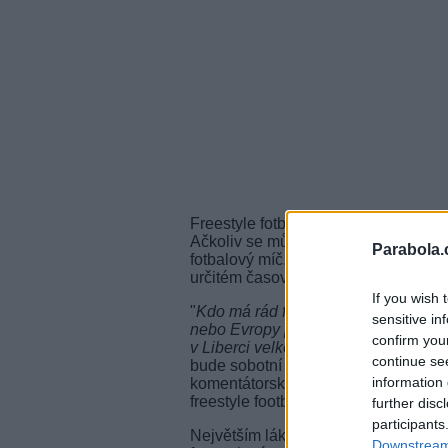
Freestyle fotbal se jako nově vzrůsta
Ačkoliv se může zdát klasickému fo
Parabola.
fotbalový míč. Hlavním disciplínou je 
určitém časovém úseku se střídají o
If you wish 
"
Kdo má rád fotbal, tak se mu tento s
sensitive in
nebo Evropy předvádí s míčem neuvěři
confirm you
v Liberci velkou tradici a diváci se u
continue se
bude sobotní finále na stanici O2 T
information 
komentátorské židli se stane Honza
freestyle footbagu.
further disc
participants
Největším lákadlem pro fanoušky bud
Downstream 