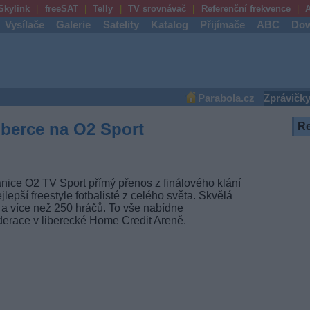
Skylink
freeSAT
Telly
TV srovnávač
Referenční frekvence
A
Vysílače
Galerie
Satelity
Katalog
Přijímače
ABC
Dow
Parabola.cz
Zprávičk
iberce na O2 Sport
R
nice O2 TV Sport přímý přenos z finálového klání
lepší freestyle fotbalisté z celého světa. Skvělá
 a více než 250 hráčů. To vše nabídne
ederace v liberecké Home Credit Areně.