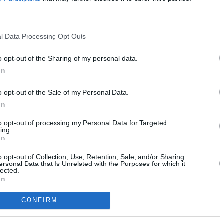
 například anglický závodník Andrew Henderson,
ěkolikrát šampionem. Své umění předvede také
To
2013 dominoval na celosvětovém finále Red Bull
l Data Processing Opt Outs
o opt-out of the Sharing of my personal data.
R
In
o opt-out of the Sale of my Personal Data.
In
Deutschland
to opt-out of processing my Personal Data for Targeted
ro olympijské hry
ing.
In
o opt-out of Collection, Use, Retention, Sale, and/or Sharing
TV
ersonal Data that Is Unrelated with the Purposes for which it
lected.
ro olympijské hry
In
u E
20:1
21:0
CONFIRM
22:0