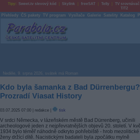
Tipy:
Sweet.tv slevový kód
Skylink
freeSAT
Telly
TV srovnávač
T/T2
Přehledy
ČS pakety
TV program
Vysílače
Galerie
Satelity
Katalog
P
Parabola.cz
Neděle, 9. srpna 2026, svátek má Roman
Kdo byla šamanka z Bad Dürrenbergu?
Prozradí Viasat History
03.07.2025 07:00
| redakce |
tisk
V srdci Německa, v lázeňském městě Bad Dürrenberg, učinili
archeologové jeden z nejpřevratnějších objevů 20. století. V kv
1934 bylo téměř náhodně odkryto pohřebiště - hrob mezolitické
ženy držící dítě. Nacistickými badateli byla zpočátku mylně