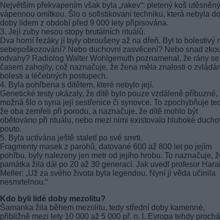
Největším překvapením však byla „rakev“: pletený koš utěsněn
vápennou omítkou. Šlo o sofistikovaní techniku, která nebyla do
doby lidem z období před 9 000 lety připisována.
3. Její zuby nesou stopy brutálních rituálů.
Dva horní řezáky jí byly obroušeny až na dřeň. Byl to bolestivý r
sebepoškozování? Nebo duchovní zasvěcení? Nebo snad zko
odvahy? Radiolog Walter Wohlgemuth poznamenal, že rány se
časem zahojily, což naznačuje, že žena měla znalosti o zvládán
bolesti a léčebných postupech.
4. Byla pohřbena s dítětem, které nebylo její.
Genetické testy ukázaly, že dítě bylo pouze vzdáleně příbuzné,
možná šlo o syna její sestřenice či synovce. To zpochybňuje teor
že oba zemřeli při porodu, a naznačuje, že dítě mohlo být
obětováno při rituálu, nebo mezi nimi existovalo hluboké ducho
pouto.
5. Byla uctívána ještě staletí po své smrti.
Fragmenty masek z parohů, datované 600 až 800 let po jejím
pohřbu, byly nalezeny jen metr od jejího hrobu. To naznačuje, že
památka žila dál po 20 až 30 generací. Jak uvedl profesor Hara
Meller: „Už za svého života byla legendou. Nyní ji věda učinila
nesmrtelnou.“
Kdo byli lidé doby mezolitu?
Šamanka žila během mezolitu, tedy střední doby kamenné,
přibližně mezi lety 10 000 až 5 000 př. n. l. Evropa tehdy proch