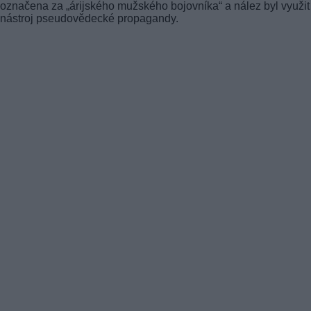
označena za „árijského mužského bojovníka“ a nález byl využit
nástroj pseudovědecké propagandy.