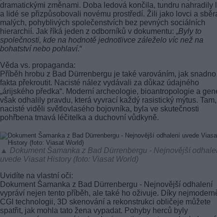
dramatickými změnami. Doba ledová končila, tundru nahradily 
a lidé se přizpůsobovali novému prostředí. Žili jako lovci a sběr
malých, pohyblivých společenstvích bez pevných sociálních
hierarchií. Jak říká jeden z odborníků v dokumentu: „
Byly to
společnosti, kde na hodnotě jednotlivce záleželo víc než na
bohatství nebo pohlaví
.“
Věda vs. propaganda:
Příběh hrobu z Bad Dürrenbergu je také varováním, jak snadno
fakta překroutit. Nacisté nález vydávali za důkaz údajného
„árijského předka“. Moderní archeologie, bioantropologie a gen
však odhalily pravdu, která vyvrací každý rasistický mýtus. Tam
nacisté viděli světlovlasého bojovníka, byla ve skutečnosti
pohřbena tmavá léčitelka a duchovní vůdkyně.
▲ Dokument Šamanka z Bad Dürrenbergu - Nejnovější odhale
uvede Viasat History (foto: Viasat World)
Uvidíte na vlastní oči:
Dokument Šamanka z Bad Dürrenbergu - Nejnovější odhalení
vypráví nejen tento příběh, ale také ho oživuje. Díky nejmoderně
CGI technologii, 3D skenování a rekonstrukci obličeje můžete
spatřit, jak mohla tato žena vypadat. Pohyby herců byly