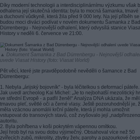
Díky moderní technologii a interdisciplinárnímu výzkumu však 
odhalena její skutečná identita: byla to mocná šamanka, tmavé 
a duchovní vůdkyně, která žila před 9 000 lety. Na její příběh se
budou moci diváci podívat v novém dokumentu Šamanka z Ba
Dürrenbergu - Nejnovější odhalení, který odvysílá stanice Viasa
History v neděli 6. července ve 21:00.
▲ Dokument Šamanka z Bad Dürrenbergu - Nejnovější odhale
uvede Viasat History (foto: Viasat World)
Pět věcí, které jste pravděpodobně nevěděli o šamance z Bad
Dürrenbergu:
1. Nebyla „árijský bojovník“ - byla léčitelkou s deformací páteře.
Jak uvedl archeolog Kai Michel: „Je to nejbohatší mezolitický h
ve střední Evropě - a patřil ženě!“ Analýza DNA ukázala, že mě
tmavou pleť, světlé oči a černé vlasy. Ještě pozoruhodnější je, 
měla vzácnou anomálii krční páteře, která jí mohla umožnit
vstupovat do transových stavů, což zvyšovalo její „nadpřirozen
autoritu.
2. Byla pohřbena v koši pokrytém vápennou omítkou.
Její hrob byl na svou dobu výjimečný. Obsahoval více než 50
zvířecích zubů, mikrolity, zbytky želv, parohy a pazourkové čepe