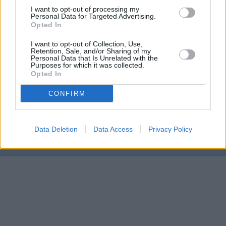
I want to opt-out of processing my
Personal Data for Targeted Advertising.
Opted In
I want to opt-out of Collection, Use,
Retention, Sale, and/or Sharing of my
Personal Data that Is Unrelated with the
Purposes for which it was collected.
Opted In
Prima sport - co nabídne v prvním
Kdy a kde bude Prima sport k
vysílacím týdnu
CONFIRM
naladění na Skylinku
Data Deletion
Data Access
Privacy Policy
Parabola.cz
- web o satelitní, terestrické a kabelové televizi, © 2000–202
•
O webu parabola.cz
•
O souborech cookies
•
Inzerce
•
Kontakt
•
Dovolená u moře
•
Bazény