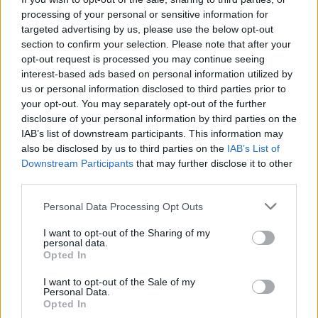
Poplatkový web ČT odbavil rekordní počty přihlášek
processing of your personal or sensitive information for
Léto na ČT bude patřit seriálovým novinkám, ale i legendární prověřen
targeted advertising by us, please use the below opt-out
klasice
section to confirm your selection. Please note that after your
opt-out request is processed you may continue seeing
Reklama
interest-based ads based on personal information utilized by
Pracovní nabídky
us or personal information disclosed to third parties prior to
your opt-out. You may separately opt-out of the further
disclosure of your personal information by third parties on the
07.08.2026 -
Bosch Powertrain s.r.o. Jihlava • linkový střídač • mzda
48.400 Kč • příspěvek na ubytování (Jihlava, okres Jihlava)
IAB’s list of downstream participants. This information may
07.08.2026 -
Bosch Powertrain s.r.o. Jihlava • obsluha CNC strojů • 
also be disclosed by us to third parties on the
IAB’s List of
48.400 Kč • náborový bonus 50.000 Kč • příspěvek na ubytování (Jihl
Downstream Participants
that may further disclose it to other
okres Jihlava)
third parties.
06.08.2026 -
Bosch Powertrain s.r.o. Jihlava • CNC operátor• mzda 48
Kč • náborový bonus 50.000 Kč • příspěvek na ubytování (Jihlava, ok
Jihlava)
Personal Data Processing Opt Outs
06.08.2026 -
Bosch Powertrain s.r.o. • montážní dělník • mzda 44.700
týdenní zálohy na mzdu 2.000 Kč (Jihlava, okres Jihlava)
I want to opt-out of the Sharing of my
06.08.2026 -
Bosch Powertrain s.r.o. Jihlava • práce ve skladu • mzda
personal data.
48.400 Kč • náborový bonus 50.000 Kč • ubytování (Jihlava, okres Jih
Opted In
... další nabídky zaměstnání
I want to opt-out of the Sale of my
Personal Data.
Opted In
Vybrané články