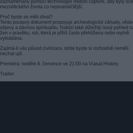
zaznamenány pomocí technologie motion capture, aby byly scé
mezolitického života co nejrealističtější.
Proč byste se měli dívat?
Tento poutavý dokument propojuje archeologické záhady, věd
objevy a dávnou spiritualitu. Nabízí také důležitý nový pohled na
žen v pravěku, roli, která je příliš často přehlížena nebo mylně
vykládána.
Zajímá-li vás původ civilizace, tohle byste si rozhodně neměli
nechat ujít.
Premiéra: neděle 6. července ve 21:00 na Viasat History.
Trailer: