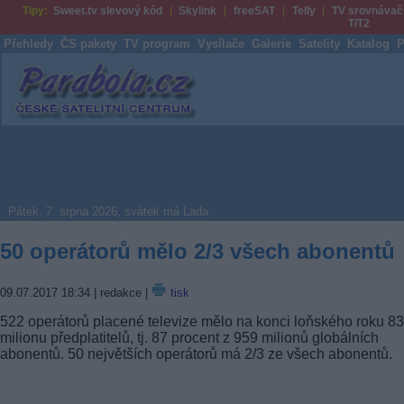
Tipy:
Sweet.tv slevový kód
Skylink
freeSAT
Telly
TV srovnávač
T/T2
Přehledy
ČS pakety
TV program
Vysílače
Galerie
Satelity
Katalog
P
Parabola.cz
Pátek, 7. srpna 2026, svátek má Lada
50 operátorů mělo 2/3 všech abonentů
09.07.2017 18:34
| redakce |
tisk
522 operátorů placené televize mělo na konci loňského roku 8
milionu předplatitelů, tj. 87 procent z 959 milionů globálních
abonentů. 50 největších operátorů má 2/3 ze všech abonentů.