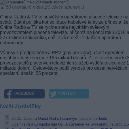
▲ 50 operátorů mělo 2/3 všech abonentů
China Radio & TV je největším operátorem placené televize na
světě. Státní politika konsolidace kabelové televize přinesla, že
China Radio & TV se rychle stala největším světovým
provozovatelem placené televize, přičemž na konci roku 2016 
227 milionů zákazníků, což je více než 11 dalších operátorů
dohromady.
Výnosy z předplatného a PPV (pay per view) u 522 operátorů
dosáhly v loňském roce 185 miliard dolarů. Z celkového počtu 
provozovatelů placených televizních služeb vydělalo více než 1
miliardu dolarů. Celosvětový podíl výnosů pro deset největších
operátorů dosáhl 55 procent.
FACEBOOK
TWITTER
Další Zprávičky
28,2E: Quest a Quest Red s hodinovým posunem v kódu
Liga mistrů a Evropská liga UEFA zůstanou ve Švýcarsku na SRG S