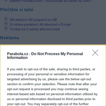
Satelitní Plustelka končí. Provozovatel se zaměří na DVB-T
Přečtěte si také
100 italských HD programů na 13E
12 milionu prodaných 4K televizorů v Evropě
TivúSat má 3 miliony aktivních karet
Reklama
Pracovní nabídky
Parabola.cz -
Do Not Process My Personal
Information
07.08.2026 -
Bosch Powertrain s.r.o. Jihlava • linkový střídač • mzda
48.400 Kč • příspěvek na ubytování (Jihlava, okres Jihlava)
07.08.2026 -
Bosch Powertrain s.r.o. Jihlava • obsluha CNC strojů • 
If you wish to opt-out of the sale, sharing to third parties, or
48.400 Kč • náborový bonus 50.000 Kč • příspěvek na ubytování (Jihl
okres Jihlava)
processing of your personal or sensitive information for
07.08.2026 -
Specialista pro elektronická zařízení údržby (m/ž) (tř. Vá
targeted advertising by us, please use the below opt-out
Klementa 869, Mladá Boleslav II)
section to confirm your selection. Please note that after your
06.08.2026 -
Bosch Powertrain s.r.o. Jihlava • CNC operátor• mzda 48
opt-out request is processed you may continue seeing
Kč • náborový bonus 50.000 Kč • příspěvek na ubytování (Jihlava, ok
Jihlava)
interest-based ads based on personal information utilized by
06.08.2026 -
Bosch Powertrain s.r.o. • montážní dělník • mzda 44.700
us or personal information disclosed to third parties prior to
týdenní zálohy na mzdu 2.000 Kč (Jihlava, okres Jihlava)
your opt-out. You may separately opt-out of the further