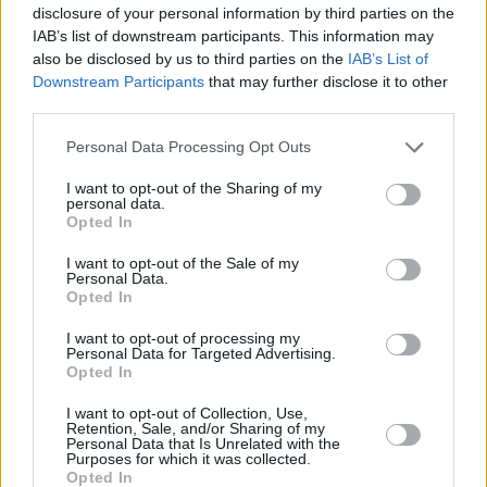
... další nabídky zaměstnání
disclosure of your personal information by third parties on the
IAB’s list of downstream participants. This information may
also be disclosed by us to third parties on the
IAB’s List of
Vybrané články
Downstream Participants
that may further disclose it to other
third parties.
Personal Data Processing Opt Outs
I want to opt-out of the Sharing of my
personal data.
Opted In
I want to opt-out of the Sale of my
Prima sport - co nabídne v prvním
Kdy a kde bude Prima sport k
Personal Data.
vysílacím týdnu
naladění na Skylinku
Opted In
I want to opt-out of processing my
Personal Data for Targeted Advertising.
Opted In
Parabola.cz
- web o satelitní, terestrické a kabelové televizi, © 2000–202
•
O webu parabola.cz
•
O souborech cookies
•
Inzerce
•
Kontakt
I want to opt-out of Collection, Use,
•
Dovolená u moře
•
Bazény
Retention, Sale, and/or Sharing of my
Personal Data that Is Unrelated with the
Purposes for which it was collected.
Opted In