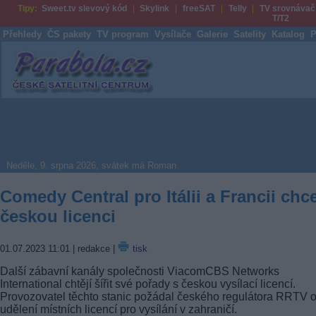
Tipy:
Sweet.tv slevový kód
Skylink
freeSAT
Telly
TV srovnávač
T/T2
Přehledy
ČS pakety
TV program
Vysílače
Galerie
Satelity
Katalog
P
Parabola.cz
Neděle, 9. srpna 2026, svátek má Roman
Comedy Central pro Itálii a Francii chc
českou licenci
01.07.2023 11:01
| redakce |
tisk
Další zábavní kanály společnosti ViacomCBS Networks
International chtějí šířit své pořady s českou vysílací licencí.
Provozovatel těchto stanic požádal českého regulátora RRTV 
udělení místních licencí pro vysílání v zahraničí.