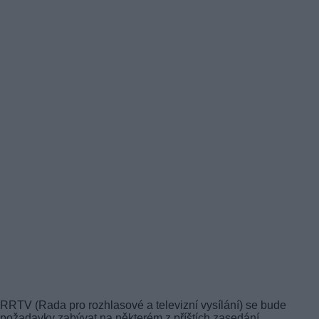
RRTV (Rada pro rozhlasové a televizní vysílání) se bude
požadavky zabývat na některém z příštích zasedání.