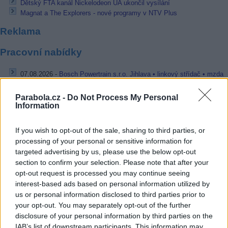
Dětský FTA kanál Nickelodeon UA ukončil vysílání
Magnat a The Explorers - nové programy v NTV Plus
Reklama
Pracovní nabídky
07.08.2026 -
Bosch Powertrain s.r.o. Jihlava • linkový střídač • mzda
48.400 Kč • příspěvek na ubytování (Jihlava, okres Jihlava)
07.08.2026 -
Bosch Powertrain s.r.o. Jihlava • obsluha CNC strojů • 
Parabola.cz -
Do Not Process My Personal
48.400 Kč • náborový bonus 50.000 Kč • příspěvek na ubytování (Jihl
Information
okres Jihlava)
06.08.2026 -
Bosch Powertrain s.r.o. Jihlava • CNC operátor• mzda 48
Kč • náborový bonus 50.000 Kč • příspěvek na ubytování (Jihlava, ok
If you wish to opt-out of the sale, sharing to third parties, or
Jihlava)
processing of your personal or sensitive information for
06.08.2026 -
Bosch Powertrain s.r.o. • montážní dělník • mzda 44.700
týdenní zálohy na mzdu 2.000 Kč (Jihlava, okres Jihlava)
targeted advertising by us, please use the below opt-out
06.08.2026 -
Bosch Powertrain s.r.o. Jihlava • práce ve skladu • mzda
section to confirm your selection. Please note that after your
48.400 Kč • náborový bonus 50.000 Kč • ubytování (Jihlava, okres Jih
opt-out request is processed you may continue seeing
... další nabídky zaměstnání
interest-based ads based on personal information utilized by
us or personal information disclosed to third parties prior to
your opt-out. You may separately opt-out of the further
Vybrané články
disclosure of your personal information by third parties on the
IAB’s list of downstream participants. This information may