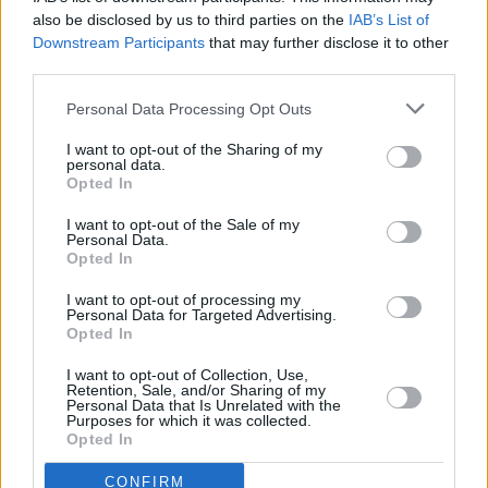
also be disclosed by us to third parties on the
IAB’s List of
Downstream Participants
that may further disclose it to other
third parties.
Personal Data Processing Opt Outs
I want to opt-out of the Sharing of my
Prima sport - co nabídne v prvním
Kdy a kde bude Prima sport k
personal data.
vysílacím týdnu
naladění na Skylinku
Opted In
I want to opt-out of the Sale of my
Personal Data.
Opted In
I want to opt-out of processing my
Personal Data for Targeted Advertising.
Opted In
Parabola.cz
- web o satelitní, terestrické a kabelové televizi, © 2000–202
•
O webu parabola.cz
•
O souborech cookies
•
Inzerce
•
Kontakt
I want to opt-out of Collection, Use,
•
Dovolená u moře
•
Bazény
Retention, Sale, and/or Sharing of my
Personal Data that Is Unrelated with the
Purposes for which it was collected.
Opted In
CONFIRM