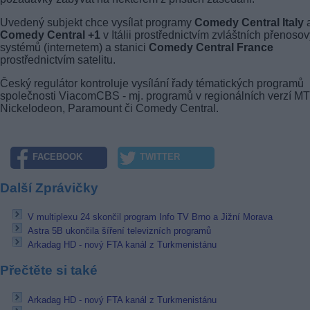
Uvedený subjekt chce vysílat programy
Comedy Central Italy
Comedy Central +1
v Itálii prostřednictvím zvláštních přenoso
systémů (internetem) a stanici
Comedy Central France
prostřednictvím satelitu.
Český regulátor kontroluje vysílání řady tématických programů
společnosti ViacomCBS - mj. programů v regionálních verzí MT
Nickelodeon, Paramount či Comedy Central.
FACEBOOK
TWITTER
Další Zprávičky
V multiplexu 24 skončil program Info TV Brno a Jižní Morava
Astra 5B ukončila šíření televizních programů
Arkadag HD - nový FTA kanál z Turkmenistánu
Přečtěte si také
Arkadag HD - nový FTA kanál z Turkmenistánu