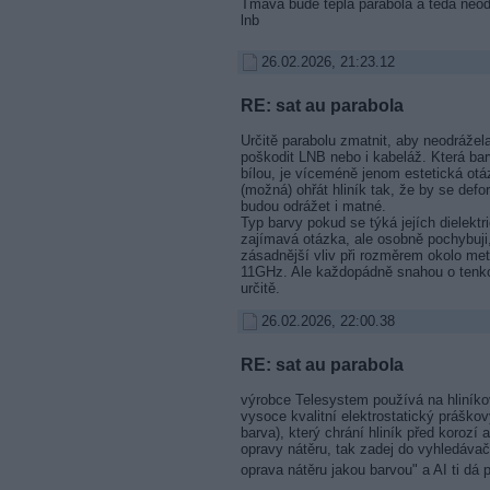
Tmava bude tepla parabola a teda neod
lnb
26.02.2026, 21:23.12
RE: sat au parabola
Určitě parabolu zmatnit, aby neodrážel
poškodit LNB nebo i kabeláž. Která ba
bílou, je víceméně jenom estetická ot
(možná) ohřát hliník tak, že by se defo
budou odrážet i matné.
Typ barvy pokud se týká jejích dielektri
zajímavá otázka, ale osobně pochybuji
zásadnější vliv při rozměrem okolo met
11GHz. Ale každopádně snahou o tenko
určitě.
26.02.2026, 22:00.38
RE: sat au parabola
výrobce Telesystem používá na hliníko
vysoce kvalitní elektrostatický práškov
barva), který chrání hliník před korozí
opravy nátěru, tak zadej do vyhledávač
oprava nátěru jakou barvou" a AI ti dá 