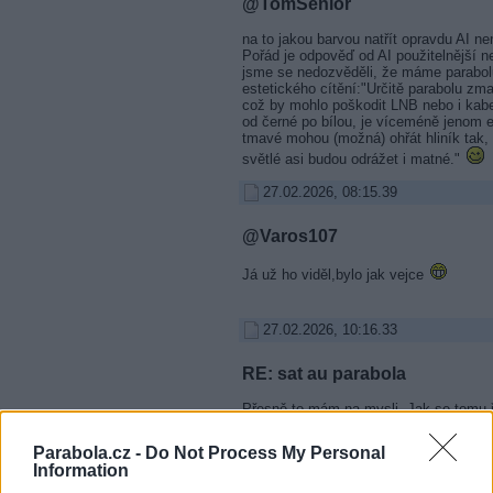
@TomSenior
na to jakou barvou natřít opravdu AI 
Pořád je odpověď od AI použitelnější 
jsme se nedozvěděli, že máme parabolu
estetického cítění:"Určitě parabolu zma
což by mohlo poškodit LNB nebo i kabe
od černé po bílou, je víceméně jenom e
tmavé mohou (možná) ohřát hliník tak,
světlé asi budou odrážet i matné."
27.02.2026, 08:15.39
@Varos107
Já už ho viděl,bylo jak vejce
27.02.2026, 10:16.33
RE: sat au parabola
Přesně to mám na mysli. Jak se tomu ř
volské oko:)
Parabola.cz -
Do Not Process My Personal
On Air: KWS Varos106, Kathrein MSK120, Kath
Information
CAS124, UNAOHM EP3000