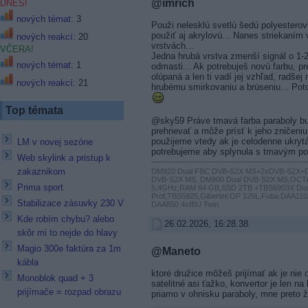
@imrich
DNES!
nových témat:
3
Použi nelesklú svetlú šedú polyestero
použiť aj akrylovú... Nanes striekaním
nových reakcí:
20
vrstvách...
VČERA!
Jedna hrubá vrstva zmenší signál o 1-2
nových témat:
1
odmasti... Ak potrebuješ novú farbu, pr
olúpaná a len ti vadí jej vzhľad, radšej
nových reakcí:
21
hrubému smirkovaniu a brúseniu... Pot
Top témata
@sky59 Práve tmavá farba paraboly bu
prehrievať a môže prísť k jeho zničeni
použijeme vtedy ak je celodenne ukryt
LM v novej sezóne
potrebujeme aby splynula s tmavým po
Web skylink a pristup k
zakaznikom
DM920 Dual FBC DVB-S2X MS+2xDVB-S2X+D
DVB-S2X MS, DM900 Dual DVB-S2X MS,OCTA
Prima sport
5,4GHz,RAM 64 GB,SSD 2TB +TBS6903X Dua
Prof,TBS5925,Gibertini OP 125L,Fuba DAA11
Stabilizace zásuvky 230 V
DAA850 4xIBU Twin
Kde robím chybu? alebo
26.02.2026, 16:28.38
skôr mi to nejde do hlavy
Magio 300e faktúra za 1m
@Maneto
kábla
ktoré družice môžeš prijímať ak je nie
Monoblok quad + 3
satelitné asi ťažko, konvertor je len na
prijímače = rozpad obrazu
priamo v ohnisku paraboly, mne preto ž