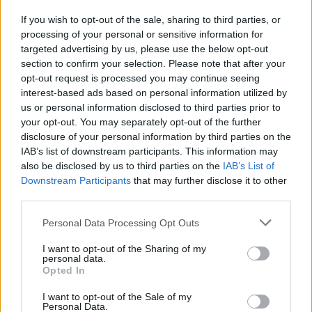
27.02.2026, 20:02.55
If you wish to opt-out of the sale, sharing to third parties, or
Ani sázené vejce a ani volské 
processing of your personal or sensitive information for
targeted advertising by us, please use the below opt-out
https://www.2i.cz/i/ju3RQ
section to confirm your selection. Please note that after your
Srandičky....Do tohoto by sa asi nikto n
opt-out request is processed you may continue seeing
interest-based ads based on personal information utilized by
Je zaujímavé okolo všetkého teoretizo
us or personal information disclosed to third parties prior to
skúsenosti...
Tmavý povrch paraboly absorbuje viac 
your opt-out. You may separately opt-out of the further
spôsobí, že sa parabola v lete prehriev
disclosure of your personal information by third parties on the
svetlosivá... To je jednoducho fakt...
Ak je vyrobená z tenkého plechu, môž
IAB’s list of downstream participants. This information may
jej zakrivenie čo spôsobí degradáciu jej
also be disclosed by us to third parties on the
IAB’s List of
Nadmerné teplo z horúceho povrchu pa
Downstream Participants
that may further disclose it to other
konvertor, čo teoreticky môže spôsobiť
hoci moderné LNB sú robustné a navrhn
third parties.
teploty... Prinajlepšom odíde víčko na k
Jeden taký som dostal na vyskúšanie, 
Personal Data Processing Opt Outs
nechal parabolu nastriekať tmavou bordo
jeho auta v autolakýrníctve... Parabol
konvertor je aj bez viečka funkčný a ni
I want to opt-out of the Sharing of my
náhradné...
personal data.
Opted In
Je všeobecne známe, že dvakrát do roka
dostane do jednej priamky so satelitom,
slnka zahltí konvertor, spôsobí krátko
I want to opt-out of the Sale of my
vtedy je úplne jedno či je parabola biel
Personal Data.