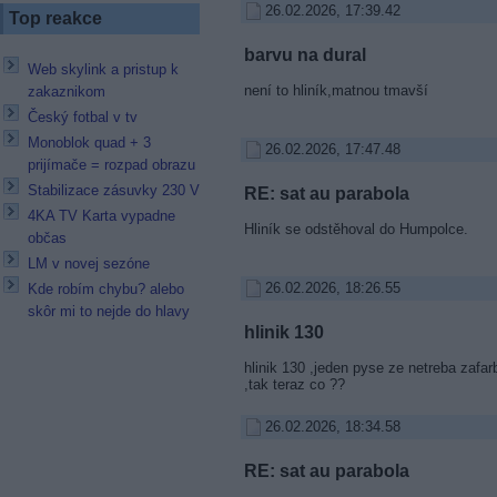
26.02.2026, 17:39.42
Top reakce
barvu na dural
Web skylink a pristup k
není to hliník,matnou tmavší
zakaznikom
Český fotbal v tv
Monoblok quad + 3
26.02.2026, 17:47.48
prijímače = rozpad obrazu
Stabilizace zásuvky 230 V
RE: sat au parabola
4KA TV Karta vypadne
Hliník se odstěhoval do Humpolce.
občas
LM v novej sezóne
26.02.2026, 18:26.55
Kde robím chybu? alebo
skôr mi to nejde do hlavy
hlinik 130
hlinik 130 ,jeden pyse ze netreba zafar
,tak teraz co ??
26.02.2026, 18:34.58
RE: sat au parabola