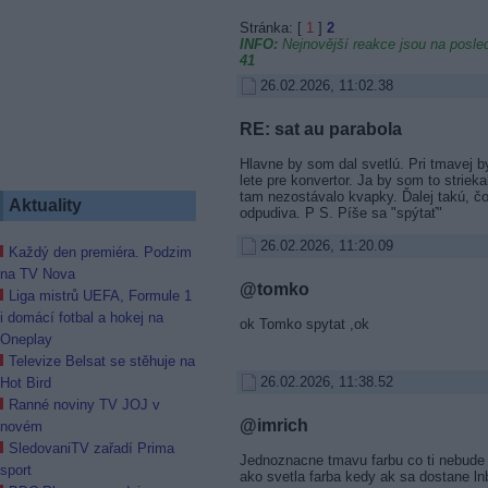
Stránka: [
1
]
2
INFO:
Nejnovější reakce jsou na posled
41
26.02.2026, 11:02.38
RE: sat au parabola
Hlavne by som dal svetlú. Pri tmavej b
lete pre konvertor. Ja by som to striek
tam nezostávalo kvapky. Ďalej takú, čo
Aktuality
odpudiva. P S. Píše sa "spýtať"
26.02.2026, 11:20.09
Každý den premiéra. Podzim
na TV Nova
@tomko
Liga mistrů UEFA, Formule 1
i domácí fotbal a hokej na
ok Tomko spytat ,ok
Oneplay
Televize Belsat se stěhuje na
26.02.2026, 11:38.52
Hot Bird
Ranné noviny TV JOJ v
@imrich
novém
SledovaniTV zařadí Prima
Jednoznacne tmavu farbu co ti nebude 
sport
ako svetla farba kedy ak sa dostane ln