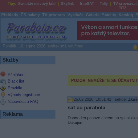
Tipy:
Sweet.tv slevový kód
Skylink
freeSAT
Telly
TV srovnávač
T/T2
Přehledy
ČS pakety
TV program
Vysílače
Galerie
Satelity
Katalog
P
Parabola.cz
Pondělí, 10. srpna 2026, svátek má Vavřinec
Služby
Přihlášení
Black list
Pravidla
Výhody registrace
26.02.2026, 10:51.41
, sekce:
Zkuš
Nápověda a FAQ
sat au parabola
Reklama
Dobry den panove chcem sa spitat aka f
Dakujem