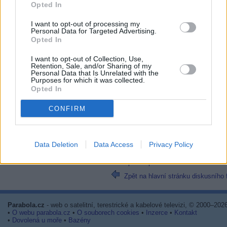
Opted In
však iná kapitola.
DM920 Dual FBC DVB-S2X MS+2xDVB-S2X+D
I want to opt-out of processing my
DVB-S2X MS, DM900 Dual DVB-S2X MS,OCTA
Personal Data for Targeted Advertising.
5,4GHz,RAM 64 GB,SSD 2TB +TBS6903X Dua
Prof,TBS5925,Gibertini OP 125L,Fuba DAA11
Opted In
DAA850 4xIBU Twin
28.02.2026, 00:09.02
I want to opt-out of Collection, Use,
Retention, Sale, and/or Sharing of my
Personal Data that Is Unrelated with the
@Maneto
Purposes for which it was collected.
Opted In
Já ho viděl,je vidět,že máš ještě málo
konventorem,který skončil,jak napsal 
CONFIRM
Stránka: [
1
]
2
INFO:
Nejnovější reakce jsou na posled
41
Data Deletion
Data Access
Privacy Policy
Zpět na předchozí stránku
Zpět na hlavní stránku diskusního 
Parabola.cz
- web o satelitní, terestrické a kabelové televizi, © 2000–202
•
O webu parabola.cz
•
O souborech cookies
•
Inzerce
•
Kontakt
•
Dovolená u moře
•
Bazény