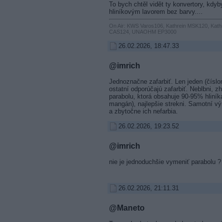
To bych chtěl vidět ty konvertory, kdyby
hliníkovým lavorem bez barvy....
On Air: KWS Varos106, Kathrein MSK120, Kath
CAS124, UNAOHM EP3000
26.02.2026, 18:47.33
@imrich
Jednoznačne zafarbiť. Len jeden (číslom
ostatní odporúčajú zafarbiť. Neblbni, z
parabolu, ktorá obsahuje 90-95% hliní
mangán), najlepšie strekni. Samotní výr
a zbytočne ich nefarbia.
26.02.2026, 19:23.52
@imrich
nie je jednoduchšie vymeniť parabolu ?
26.02.2026, 21:11.31
@Maneto