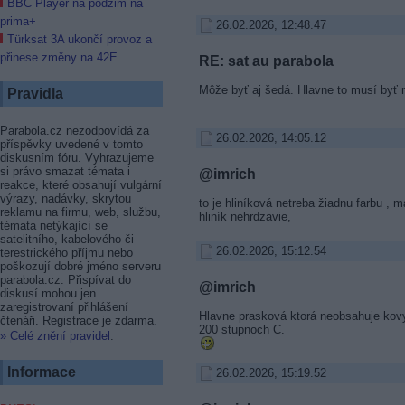
BBC Player na podzim na
prima+
26.02.2026, 12:48.47
Türksat 3A ukončí provoz a
přinese změny na 42E
RE: sat au parabola
Môže byť aj šedá. Hlavne to musí byť m
Pravidla
Parabola.cz nezodpovídá za
26.02.2026, 14:05.12
příspěvky uvedené v tomto
diskusním fóru. Vyhrazujeme
si právo smazat témata i
@imrich
reakce, které obsahují vulgární
výrazy, nadávky, skrytou
to je hliníková netreba žiadnu farbu , 
reklamu na firmu, web, službu,
hliník nehrdzavie,
témata netýkající se
satelitního, kabelového či
26.02.2026, 15:12.54
terestrického příjmu nebo
poškozují dobré jméno serveru
parabola.cz. Přispívat do
@imrich
diskusí mohou jen
zaregistrovaní přihlášení
Hlavne prasková ktorá neobsahuje kovy 
čtenáři. Registrace je zdarma.
200 stupnoch C.
» Celé znění pravidel
.
Informace
26.02.2026, 15:19.52