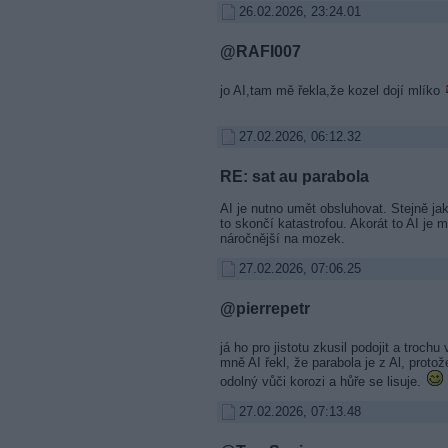
26.02.2026, 23:24.01
@RAFI007
jo AI,tam mě řekla,že kozel dojí mlíko
27.02.2026, 06:12.32
RE: sat au parabola
AI je nutno umět obsluhovat. Stejně jak
to skončí katastrofou. Akorát to AI je m
náročnější na mozek.
27.02.2026, 07:06.25
@pierrepetr
já ho pro jistotu zkusil podojit a trochu
mně AI řekl, že parabola je z Al, protož
odolný vůči korozi a hůře se lisuje.
27.02.2026, 07:13.48