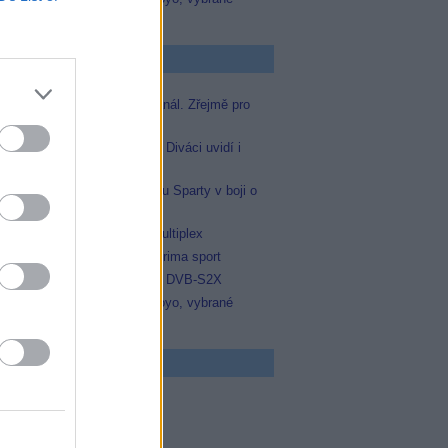
zápasy na TV Dajto
p Zprávičky
Skylink spustil nový Test kanál. Zřejmě pro
Prima sport
Oneplay zařadí Prima sport. Diváci uvidí i
zápas Sparty proti Lyonu
Prima sport odvysílá i odvetu Sparty v boji o
Ligu mistrů
Operátor Du převzal další multiplex
Antik TV potvrdil zařazení Prima sport
Televisa Networks přešla na DVB-S2X
Niké liga opět komplet na Voyo, vybrané
zápasy na TV Dajto
 program
5 Zázraky přírody
0 Chalupáři (4/11)