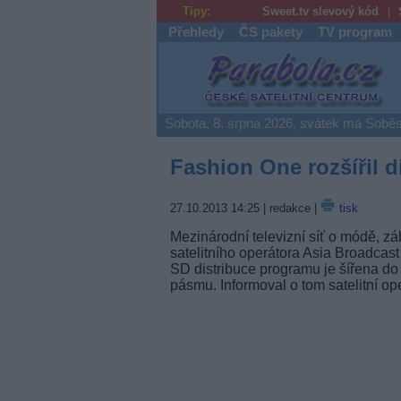
Tipy:
Sweet.tv slevový kód
Přehledy
ČS pakety
TV program
Parabola.cz
Sobota, 8. srpna 2026, svátek má Soběs
Fashion One rozšířil d
27.10.2013 14:25
| redakce |
tisk
Mezinárodní televizní síť o módě, zá
satelitního operátora Asia Broadcast
SD distribuce programu je šířena do 
pásmu. Informoval o tom satelitní ope