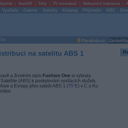
Skylink
freeSAT
Telly
TV srovnávač
Referenční frekvence
A
Vysílače
Galerie
Satelity
Katalog
Přijímače
ABC
Dow
lav
Parabola.cz
Zprávičk
istribuci na satelitu ABS 1
R
bavě a životním stylu
Fashion One
si vybrala
 Satellite (ABS) k poskytování vysílacích služeb.
Asie a Evropy přes satelit ABS 1 (
75°E
) v C a Ku
rátor.