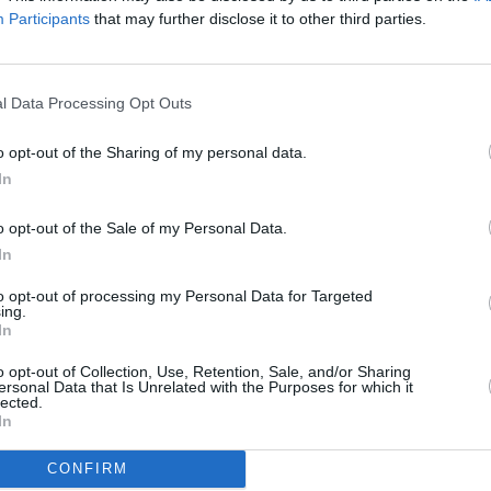
pol. H, SR 22000, FEC 3/4, DVB-S/QPSK,
FTA
Participants
that may further disclose it to other third parties.
To
R
l Data Processing Opt Outs
o opt-out of the Sharing of my personal data.
ní TP
In
anál na 13E
o opt-out of the Sale of my Personal Data.
In
to opt-out of processing my Personal Data for Targeted
ní TP
ing.
anál na 13E
In
o opt-out of Collection, Use, Retention, Sale, and/or Sharing
ersonal Data that Is Unrelated with the Purposes for which it
TV
lected.
In
CONFIRM
20:0
Jihlava • linkový střídač • mzda 48.400 Kč • příspěvek na
21:2