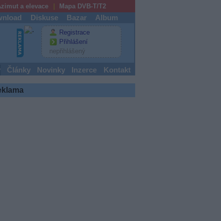
zimut a elevace
Mapa DVB-T/T2
nload
Diskuse
Bazar
Album
Registrace
Přihlášení
nepřihlášený
y
Články
Novinky
Inzerce
Kontakt
eklama