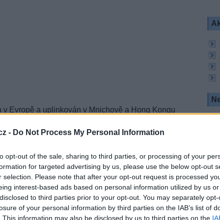
Ak
Ne
án v Evropě a uplinkován v Mnichově a Hong Kongu
užice ABS 1. Díky své pozici 75°E pokrývá signál
evizní trhy.
cz -
Do Not Process My Personal Information
rmace ze světa módy, zábavy a životního stylu -
značek, prázdninových destinací a akcí na červeném
to opt-out of the sale, sharing to third parties, or processing of your per
 show, dokumenty, kosmetické tipy a street styling.
formation for targeted advertising by us, please use the below opt-out s
r selection. Please note that after your opt-out request is processed y
0 zemích po celém světě pro více než 100 milionů
eing interest-based ads based on personal information utilized by us or
disclosed to third parties prior to your opt-out. You may separately opt-
losure of your personal information by third parties on the IAB’s list of
. This information may also be disclosed by us to third parties on the
IA