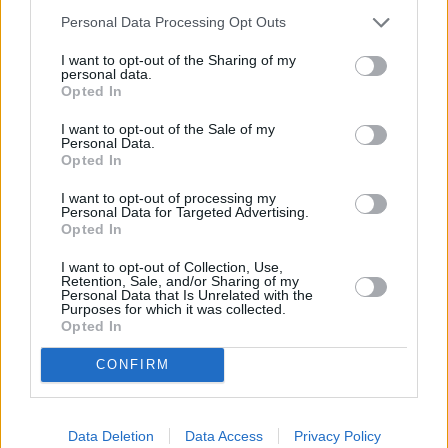
Vybrané články
Personal Data Processing Opt Outs
I want to opt-out of the Sharing of my
personal data.
Opted In
I want to opt-out of the Sale of my
Personal Data.
Opted In
I want to opt-out of processing my
Prima sport - co nabídne v prvním
Kdy a kde bude Prima sport k
Personal Data for Targeted Advertising.
vysílacím týdnu
naladění na Skylinku
Opted In
I want to opt-out of Collection, Use,
Retention, Sale, and/or Sharing of my
Parabola.cz
- web o satelitní, terestrické a kabelové televizi, © 2000–202
Personal Data that Is Unrelated with the
•
O webu parabola.cz
•
O souborech cookies
•
Inzerce
•
Kontakt
Purposes for which it was collected.
•
Dovolená u moře
•
Bazény
Opted In
CONFIRM
Data Deletion
Data Access
Privacy Policy