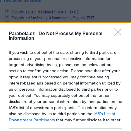
Skylink spustil distribuci Sport 1 HD CZ
Skylink ruší méně využívaný ceník Skylink TMT
Skylink Live TV přidal Prima Star a Prima Show
Parabola.cz -
Do Not Process My Personal
Reklama
Information
Pracovní nabídky
If you wish to opt-out of the sale, sharing to third parties, or
processing of your personal or sensitive information for
07.08.2026 -
Bosch Powertrain s.r.o. Jihlava • linkový střídač • mzda
48.400 Kč • příspěvek na ubytování (Jihlava, okres Jihlava)
targeted advertising by us, please use the below opt-out
07.08.2026 -
Bosch Powertrain s.r.o. Jihlava • obsluha CNC strojů • 
section to confirm your selection. Please note that after your
48.400 Kč • náborový bonus 50.000 Kč • příspěvek na ubytování (Jihl
opt-out request is processed you may continue seeing
okres Jihlava)
interest-based ads based on personal information utilized by
07.08.2026 -
Specialista pro elektronická zařízení údržby (m/ž) (tř. Vá
Klementa 869, Mladá Boleslav II)
us or personal information disclosed to third parties prior to
06.08.2026 -
Bosch Powertrain s.r.o. Jihlava • CNC operátor• mzda 48
your opt-out. You may separately opt-out of the further
Kč • náborový bonus 50.000 Kč • příspěvek na ubytování (Jihlava, ok
disclosure of your personal information by third parties on the
Jihlava)
IAB’s list of downstream participants. This information may
06.08.2026 -
Bosch Powertrain s.r.o. • montážní dělník • mzda 44.700
týdenní zálohy na mzdu 2.000 Kč (Jihlava, okres Jihlava)
also be disclosed by us to third parties on the
IAB’s List of
... další nabídky zaměstnání
Downstream Participants
that may further disclose it to other
third parties.