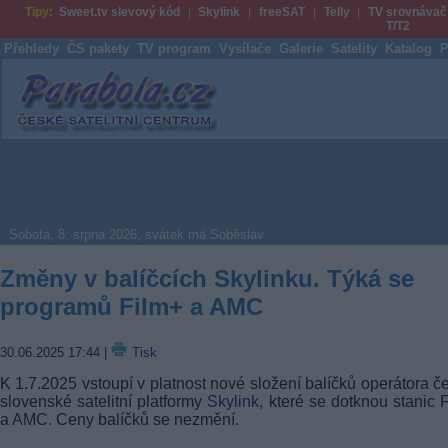
Tipy:
Sweet.tv slevový kód
Skylink
freeSAT
Telly
TV srovnávač
T/T2
Přehledy
ČS pakety
TV program
Vysílače
Galerie
Satelity
Katalog
P
Parabola.cz
Sobota, 8. srpna 2026, svátek má Soběslav
Změny v balíčcích Skylinku. Týká se
programů Film+ a AMC
30.06.2025 17:44
|
Tisk
K 1.7.2025 vstoupí v platnost nové složení balíčků operátora č
slovenské satelitní platformy
Skylink
, které se dotknou stanic 
a AMC. Ceny balíčků se nezmění.