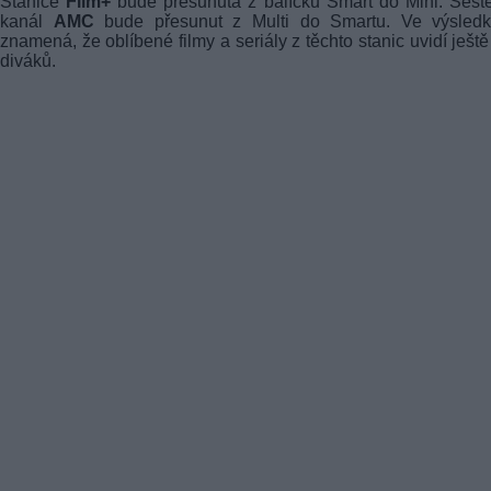
Stanice
Film+
bude přesunuta z balíčku Smart do Mini. Sest
kanál
AMC
bude přesunut z Multi do Smartu. Ve výsledk
znamená, že oblíbené filmy a seriály z těchto stanic uvidí ještě
diváků.