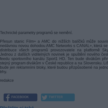
Technické parametry programů se nemění.
Přesun stanic Film+ a AMC do nižších balíčků může souvis
nedávnou novou dohodou AMC Networks s CANAL+, která se 
distribuce všech programů provozovatele na platformě Sky
Jednou z dalších viditelných novinek je spuštění nového če
feedu sportovního kanálu Sport1 HD. Ten bude divákům při
stejný program divákům v České republice a na Slovensku. Liš
bude jen reklamními bloky, které budou přizpůsobené na jedno
trhy.
redakce
FACEBOOK
TWITTER
Přečtěte si také