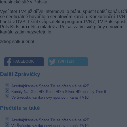
terestrické sítě v Polsku.
Vysílatel TV4 již dříve informoval o plánu spustit další kanál. Dř
se neoficiálně hovořilo o seriálovém kanálu. Konkurenční TVN
hodlá v
DVB-T
šířit svůj satelitní program TVN7, TV Puls spustí
Puls Kids pro děti a mládež a Polsat zatím své plány o novém
kanálu zatím nezveřejnilo.
zdroj: satkurier.pl
FACEBOOK
TWITTER
Další Zprávičky
Ázerbájdžánská Space TV se přesouvá na 42E
Kanály Nat Geo HD, Rush HD a Silver HD opustily Thor 6
Ve Švédsku vzniká nový sportovní kanál TV10
Přečtěte si také
Ázerbájdžánská Space TV se přesouvá na 42E
Ve Švédsku vzniká nový sportovní kanál TV10