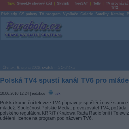
Tipy:
Sweet.tv slevový kód
Skylink
freeSAT
Telly
TV srovnávač
T/T2
Přehledy
ČS pakety
TV program
Vysílače
Galerie
Satelity
Katalog
P
Parabola.cz
Čtvrtek, 6. srpna 2026, svátek má Oldřiška
Polská TV4 spustí kanál TV6 pro mláde
10.06.2010 12:24
| redakce |
tisk
Polská komerční televize TV4 připravuje spuštění nové stanice
mládež. Společnost Polskie Media, provozovatel TV4, požádal
polského regulátora KRRiT (Krajowa Rada Radiofonii i Telewizj
udělení licence na program pod názvem TV6.