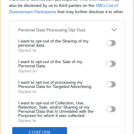
also be disclosed by us to third parties on the
IAB’s List of
Downstream Participants
that may further disclose it to other
third parties.
Personal Data Processing Opt Outs
Prima sport - co nabídne v prvním
Kdy a kde bude Prima sport k
vysílacím týdnu
naladění na Skylinku
I want to opt-out of the Sharing of my
personal data.
Opted In
I want to opt-out of the Sale of my
Personal Data.
Opted In
I want to opt-out of processing my
Personal Data for Targeted Advertising.
Opted In
Parabola.cz
- web o satelitní, terestrické a kabelové televizi, © 2000–202
•
O webu parabola.cz
•
O souborech cookies
•
Inzerce
•
Kontakt
I want to opt-out of Collection, Use,
•
Dovolená u moře
•
Bazény
Retention, Sale, and/or Sharing of my
Personal Data that Is Unrelated with the
Purposes for which it was collected.
Opted In
CONFIRM