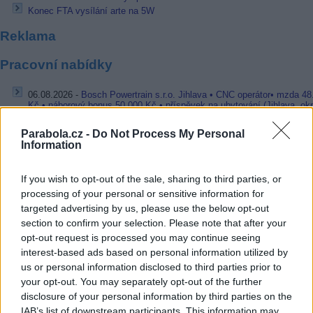
Konec FTA vysílání arte na 5W
Reklama
Pracovní nabídky
06.08.2026 -
Bosch Powertrain s.r.o. Jihlava • CNC operátor• mzda 48
Kč • náborový bonus 50.000 Kč • příspěvek na ubytování (Jihlava, ok
Jihlava)
06.08.2026 -
Bosch Powertrain s.r.o. • montážní dělník • mzda 44.700
Parabola.cz -
Do Not Process My Personal
týdenní zálohy na mzdu 2.000 Kč (Jihlava, okres Jihlava)
Information
06.08.2026 -
Bosch Powertrain s.r.o. Jihlava • práce ve skladu • mzda
48.400 Kč • náborový bonus 50.000 Kč • ubytování (Jihlava, okres Jih
06.08.2026 -
Bosch Powertrain s.r.o. Jihlava • střídač • mzda 48.400 
If you wish to opt-out of the sale, sharing to third parties, or
příspěvek na ubytování (Jihlava, okres Jihlava)
processing of your personal or sensitive information for
06.08.2026 -
Bosch Powertrain s.r.o. • seřizování strojů • mzda 48.400
targeted advertising by us, please use the below opt-out
náborový bonus 100.000 Kč • ubytování (Jihlava, okres Jihlava)
section to confirm your selection. Please note that after your
... další nabídky zaměstnání
opt-out request is processed you may continue seeing
interest-based ads based on personal information utilized by
us or personal information disclosed to third parties prior to
Vybrané články
your opt-out. You may separately opt-out of the further
disclosure of your personal information by third parties on the
IAB’s list of downstream participants. This information may