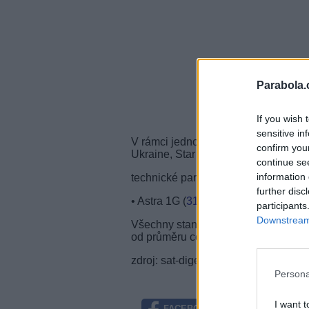
Parabola.
If you wish 
sensitive in
V rámci jednoho multiplexu vysílají
confirm you
Ukraine, Star TV Ukraine, UBC a SCI
continue se
information 
technické parametry:
further disc
• Astra 1G (
31,5°E
), freq. 12,090 G
participants
Downstream 
Všechny stanice v multiplexu vysílaj
od průměru cca 70 cm.
zdroj: sat-digest.com
Persona
I want t
FACEBOOK
TWITTE