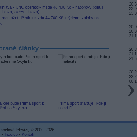
20:3
 Jihlava • CNC operátor• mzda 48.400 Kč • náborový bonus
22:0
ihlava, okres Jihlava)
23:0
 • montážní dělník • mzda 44.700 Kč • týdenní zálohy na
a)
20:0
20:3
21:1
brané články
20:3
21:1
21:5
20:
22:2
00:1
a kde bude Prima sport k
Prima sport startuje. Kde ji
Prima 
dění na Skylinku
naladit?
Naváže
 kabelové televizi, © 2000–2026
s
•
Inzerce
•
Kontakt