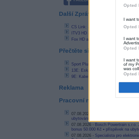
Opted 
Další Zprávičky
I want t
Opted 
CS Link: JOJ a JOJ Plus na starém k
ITV3 HD a ITV4 HD testují na 28,2E
I want 
Fox HD a Nat Geo HD v paketu Kabe
Advertis
Opted 
Přečtěte si také
I want t
Sport Plus a Comedy TV v nabídce Tr
of my P
was col
13E: Eska TV a TVR pouze v DVB-S
Opted 
9E: KabelKiosk se rozšířil o Mediaset 
Reklama
Pracovní nabídky
07.08.2026 -
Bosch Powertrain s.r.o. 
ubytování (Jihlava, okres Jihlava)
07.08.2026 -
Bosch Powertrain s.r.o.
bonus 50.000 Kč • příspěvek na ubyto
07.08.2026 -
Specialista pro elektron