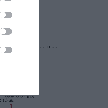
5 Zázraky přírody
0 Chalupáři (4/11)
5 Všechnopárty
0 Královna Viktorie
5 Orel přistál
5 Instagram: trh marnosti
0 Mumie se vrací
5 Pacific Rim: Povstání
5 Policejní akademie 6: Město v obležení
5 Zákony vlka 2 (6)
0 Mordparta II (6)
0 Na vlastní nebezpečí
0 Profesionálové (3)
0 Profesionálové (4)
0 Duše jako kaviár
5 Sejdeme se na Cibulce
0 Sejdeme se na Cibulce
50 SeXoňa