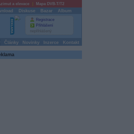
zimut a elevace
Mapa DVB-T/T2
nload
Diskuse
Bazar
Album
Registrace
Přihlášení
nepřihlášený
y
Články
Novinky
Inzerce
Kontakt
eklama