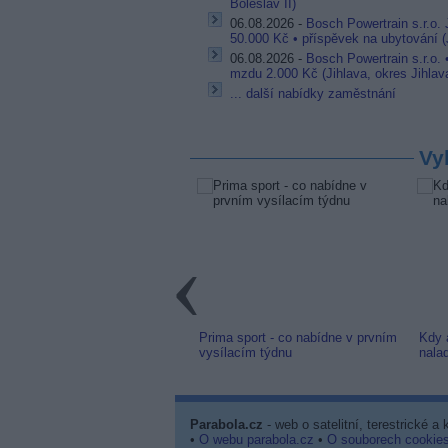
Boleslav II)
06.08.2026 -
Bosch Powertrain s.r.o.
50.000 Kč • příspěvek na ubytování (J
06.08.2026 -
Bosch Powertrain s.r.o.
mzdu 2.000 Kč (Jihlava, okres Jihlav
... další nabídky zaměstnání
Vy
link: Slovenská TV8 (TV
Prima sport - co nabídne v prvním
Kdy 
m) z nové frekvence
vysílacím týdnu
nala
Parabola.cz
- web o satelitní, terestrické a
•
O webu parabola.cz
•
O souborech cookie