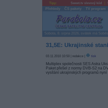
Tipy:
Sweet.tv slevový kód
Přehledy
ČS pakety
TV program
Parabola.cz
Sobota, 8. srpna 2026, svátek má Soběs
31,5E: Ukrajinské stan
03.11.2010 10:50
| redakce |
tisk
Multiplex společnosti SES Astra Ukra
Paket přešel z normy DVB-S2 na DVB-
vysílání ukrajinských programů nyní p