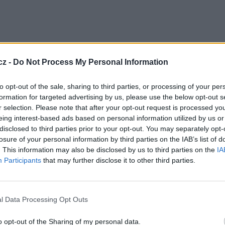
cz -
Do Not Process My Personal Information
to opt-out of the sale, sharing to third parties, or processing of your per
formation for targeted advertising by us, please use the below opt-out s
 programy RADA, KRT, Glas, English Club, Kanal 5
r selection. Please note that after your opt-out request is processed y
 (Slavonic Channel International).
eing interest-based ads based on personal information utilized by us or
disclosed to third parties prior to your opt-out. You may separately opt-
losure of your personal information by third parties on the IAB’s list of
Hz, pol. V, SR 27500, FEC 3/4, DVB-S/QPSK
. This information may also be disclosed by us to third parties on the
IA
Participants
that may further disclose it to other third parties.
í
FTA
a pro příjem transpondéru postačí parabola
l Data Processing Opt Outs
TV
o opt-out of the Sharing of my personal data.
R