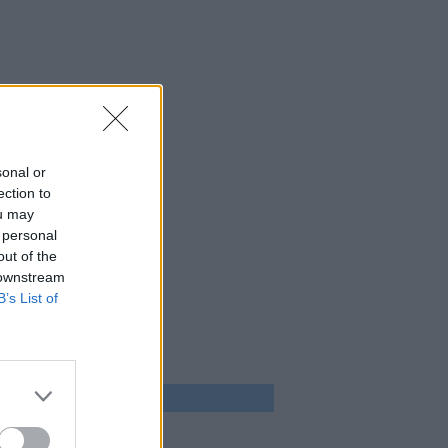
sonal or
ection to
ou may
 personal
out of the
 downstream
B’s List of
 program