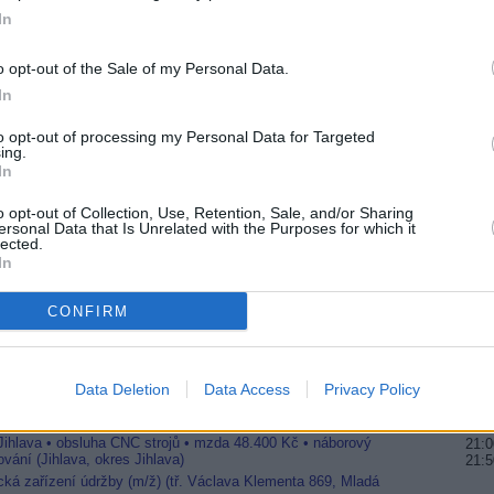
In
20:0
21:2
22:0
o opt-out of the Sale of my Personal Data.
In
mitočtu do čtvrtka
20:0
21:4
00:0
to opt-out of processing my Personal Data for Targeted
lKiosk
ing.
In
20:2
22:5
o opt-out of Collection, Use, Retention, Sale, and/or Sharing
01:0
ikolor TV
ersonal Data that Is Unrelated with the Purposes for which it
lected.
In
20:1
Italia
21:3
22:4
CONFIRM
20:1
21:2
22:3
Data Deletion
Data Access
Privacy Policy
Jihlava • linkový střídač • mzda 48.400 Kč • příspěvek na
20:0
 Jihlava • obsluha CNC strojů • mzda 48.400 Kč • náborový
21:0
vání (Jihlava, okres Jihlava)
21:
ická zařízení údržby (m/ž) (tř. Václava Klementa 869, Mladá