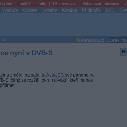
Skylink
freeSAT
Telly
TV srovnávač
Referenční frekvence
A
Vysílače
Galerie
Satelity
Katalog
Přijímače
ABC
Dow
lav
Parabola.cz
Zprávičk
ice nyní v DVB-S
R
jina změnil na satelitu
Astra 1G
své parametry.
S, čímž se rozšířil okruh diváků, kteří mohou
řijímat.