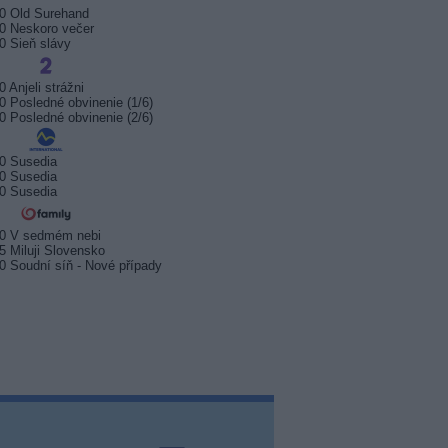
0 Old Surehand
0 Neskoro večer
0 Sieň slávy
0 Anjeli strážni
0 Posledné obvinenie (1/6)
0 Posledné obvinenie (2/6)
0 Susedia
0 Susedia
0 Susedia
20 V sedmém nebi
5 Miluji Slovensko
0 Soudní síň - Nové případy
sport odstartuje 17. srpna.
Prima sport zahájí vysílání 17.
Arena S
 na stanici Sporty TV
srpna 2026
na Kana