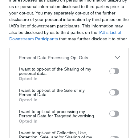
interest-based ads based on personal information utilized by
06.08.2026 -
Bosch Powertrain s.r.o. • montážní dělník • mzda 44.700
us or personal information disclosed to third parties prior to
týdenní zálohy na mzdu 2.000 Kč (Jihlava, okres Jihlava)
your opt-out. You may separately opt-out of the further
06.08.2026 -
Bosch Powertrain s.r.o. Jihlava • práce ve skladu • mzda
disclosure of your personal information by third parties on the
48.400 Kč • náborový bonus 50.000 Kč • ubytování (Jihlava, okres Jih
IAB’s list of downstream participants. This information may
... další nabídky zaměstnání
also be disclosed by us to third parties on the
IAB’s List of
Downstream Participants
that may further disclose it to other
Vybrané články
third parties.
Personal Data Processing Opt Outs
I want to opt-out of the Sharing of my
personal data.
Opted In
I want to opt-out of the Sale of my
Personal Data.
Opted In
Prima sport - co nabídne v prvním
Kdy a kde bude Prima sport k
vysílacím týdnu
naladění na Skylinku
I want to opt-out of processing my
Personal Data for Targeted Advertising.
Opted In
Parabola.cz
- web o satelitní, terestrické a kabelové televizi, © 2000–202
I want to opt-out of Collection, Use,
•
O webu parabola.cz
•
O souborech cookies
•
Inzerce
•
Kontakt
Retention, Sale, and/or Sharing of my
•
Dovolená u moře
•
Bazény