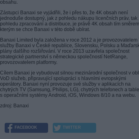
obsahu.
Zástupci Banaxi se vyjádřili, že i přes to, že 4K obsah není
jednoduše dostupný, jak z pohledu nákupu licenčních práv, tak 
pohledu zpracování a distribuce, je právě 4K obsah tím směrem
kterým se chce Banaxi v této době ubírat.
Banaxi Limited byla založena v roce 2012 a je provozovatele
služby Banaxi v České republice, Slovensku, Polsku a Maďarsk
plány dalšího rozšiřování. V roce 2013 uzavřela společnost
strategické partnerství s německou společností NetRange,
provozovatelem platformy.
Cílem Banaxi je vybudovat silnou mezinárodní společnost v obl
VoD služeb, připravující spolupráci s hlavními evropskými
operátory. Banaxi nyní provozuje své služby v aplikacích na
chytrých TV (Samsung, Philips, LG), chytrých telefonech a tabl
s operačními systémy Android, iOS, Windows 8/10 a na webu.
zdroj: Banaxi
FACEBOOK
TWITTER