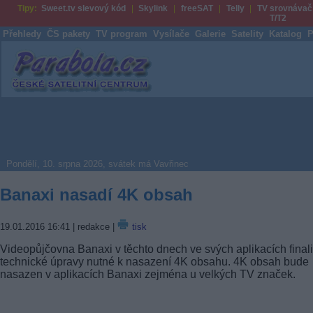
Tipy:
Sweet.tv slevový kód
Skylink
freeSAT
Telly
TV srovnávač
T/T2
Přehledy
ČS pakety
TV program
Vysílače
Galerie
Satelity
Katalog
P
Parabola.cz
Pondělí, 10. srpna 2026, svátek má Vavřinec
Banaxi nasadí 4K obsah
19.01.2016 16:41
| redakce |
tisk
Videopůjčovna Banaxi v těchto dnech ve svých aplikacích final
technické úpravy nutné k nasazení 4K obsahu. 4K obsah bude
nasazen v aplikacích Banaxi zejména u velkých TV značek.