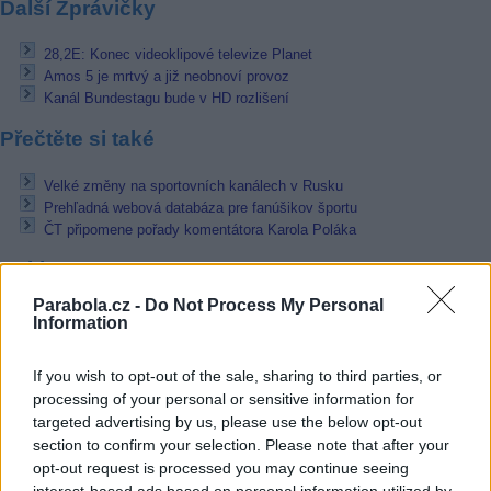
Další Zprávičky
28,2E: Konec videoklipové televize Planet
Amos 5 je mrtvý a již neobnoví provoz
Kanál Bundestagu bude v HD rozlišení
Přečtěte si také
Velké změny na sportovních kanálech v Rusku
Prehľadná webová databáza pre fanúšikov športu
ČT připomene pořady komentátora Karola Poláka
Reklama
Parabola.cz -
Do Not Process My Personal
Pracovní nabídky
Information
07.08.2026 -
Bosch Powertrain s.r.o. Jihlava • linkový střídač • mzda
If you wish to opt-out of the sale, sharing to third parties, or
48.400 Kč • příspěvek na ubytování (Jihlava, okres Jihlava)
processing of your personal or sensitive information for
07.08.2026 -
Bosch Powertrain s.r.o. Jihlava • obsluha CNC strojů • 
48.400 Kč • náborový bonus 50.000 Kč • příspěvek na ubytování (Jihl
targeted advertising by us, please use the below opt-out
okres Jihlava)
section to confirm your selection. Please note that after your
06.08.2026 -
Bosch Powertrain s.r.o. Jihlava • CNC operátor• mzda 48
opt-out request is processed you may continue seeing
Kč • náborový bonus 50.000 Kč • příspěvek na ubytování (Jihlava, ok
Jihlava)