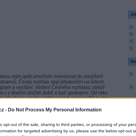
Ak
Ne
hlasu nám opět umožnilo investovat do navýšení
stnanců. Český rozhlas stojí především na lidech,
rogram a vysílání. Vedení Českého rozhlasu záleží
u i v dnešní složité době a byli spokojení. Od roku
it průměrnou mzdu rozhlasových pracovníků o více
 nadále posiluje svoji konkurenceschopnost na
 Českého rozhlasu René Zavoral.
cz -
Do Not Process My Personal Information
to opt-out of the sale, sharing to third parties, or processing of your per
arabola.cz)
formation for targeted advertising by us, please use the below opt-out s
 René Zavoral se dohodl se zástupci odborové