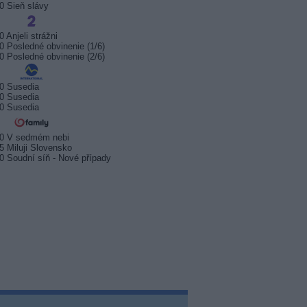
0 Sieň slávy
0 Anjeli strážni
0 Posledné obvinenie (1/6)
0 Posledné obvinenie (2/6)
0 Susedia
0 Susedia
0 Susedia
20 V sedmém nebi
5 Miluji Slovensko
0 Soudní síň - Nové případy
sport odstartuje 17. srpna.
Prima sport zahájí vysílání 17.
Arena S
 na stanici Sporty TV
srpna 2026
na Kana