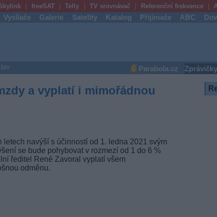
Skylink
freeSAT
Telly
TV srovnávač
Referenční frekvence
A
Vysílače
Galerie
Satelity
Katalog
Přijímače
ABC
Dow
lav
Parabola.cz
Zprávičk
mzdy a vyplatí i mimořádnou
R
 letech navýší s účinností od 1. ledna 2021 svým
ení se bude pohybovat v rozmezí od 1 do 6 %
ní ředitel René Zavoral vyplatí všem
ošnou odměnu.