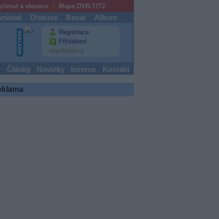
zimut a elevace
Mapa DVB-T/T2
nload
Diskuse
Bazar
Album
Registrace
Přihlášení
nepřihlášený
y
Články
Novinky
Inzerce
Kontakt
eklama