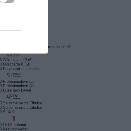
5 Všechnopárty
0 Královna Viktorie
5 Orel přistál
5 Instagram: trh marnosti
0 Mumie se vrací
5 Pacific Rim: Povstání
5 Policejní akademie 6: Město v obležení
5 Zákony vlka 2 (6)
0 Mordparta II (6)
0 Na vlastní nebezpečí
0 Profesionálové (3)
0 Profesionálové (4)
0 Duše jako kaviár
5 Sejdeme se na Cibulce
0 Sejdeme se na Cibulce
50 SeXoňa
0 Old Surehand
0 Neskoro večer