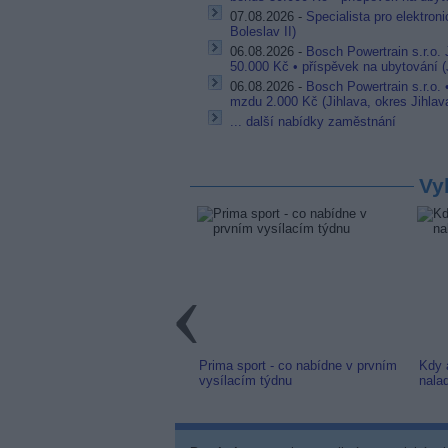
07.08.2026 -
Specialista pro elektron
Boleslav II)
06.08.2026 -
Bosch Powertrain s.r.o.
50.000 Kč • příspěvek na ubytování (J
06.08.2026 -
Bosch Powertrain s.r.o.
mzdu 2.000 Kč (Jihlava, okres Jihlav
... další nabídky zaměstnání
Vy
link: Slovenská TV8 (TV
Prima sport - co nabídne v prvním
Kdy 
m) z nové frekvence
vysílacím týdnu
nala