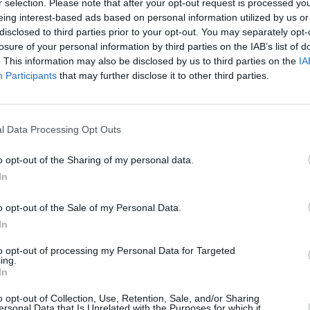
r selection. Please note that after your opt-out request is processed y
d pracovníků. Nejvyšší přidání ve výši 1.000 Kč
eing interest-based ads based on personal information utilized by us or
mi příjmy, a to až 6% navýšení základní mzdy, v
disclosed to third parties prior to your opt-out. You may separately opt-
 600 Kč. U zaměstnanců v nejvyšším pásmu do
To
losure of your personal information by third parties on the IAB’s list of
městnancům se základní mzdou nad 50 000 Kč mzda
. This information may also be disclosed by us to third parties on the
IA
ku 2021 dojde také k navýšení příspěvku na
 100 Kč, tedy na částku 1 500 Kč mě-síčně. Na
Participants
that may further disclose it to other third parties.
il 13 milionů korun.
 smlouvy pro rok 2021, kterou jsme s vedením
považuji za přijatelně příznivý kompromis
l Data Processing Opt Outs
poděkovat zástupcům vedení ČRo za věcný a
ktivního vyjednávání
,“ dodal předseda Rady
ubička.
o opt-out of the Sharing of my personal data.
In
o ředitele bude vyplacena ve výši 20 % základní
,- Kč.
o opt-out of the Sale of my Personal Data.
ů Českého rozhlasu se od roku 2017 po
In
každoročně zvyšuje. Za období let 2017 až 2021
mzdy o více než 15 %. V roce 2021 by měla její
to opt-out of processing my Personal Data for Targeted
TV
ing.
In
o opt-out of Collection, Use, Retention, Sale, and/or Sharing
20:0
ersonal Data that Is Unrelated with the Purposes for which it
21:2