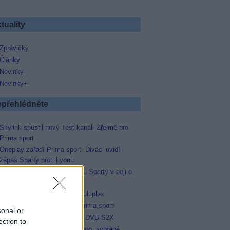
tuality
Zprávičky
Články
Novinky
Novinky+
přehlédněte
Skylink spustil nový Test kanál. Zřejmě pro
Prima sport
Oneplay zařadí Prima sport. Diváci uvidí i
zápas Sparty proti Lyonu
Prima sport odvysílá i odvetu Sparty v boji o
Ligu mistrů
Operátor Du převzal další multiplex
Antik TV potvrdil zařazení Prima sport
sonal or
Televisa Networks přešla na DVB-S2X
ection to
Niké liga opět komplet na Voyo, vybrané