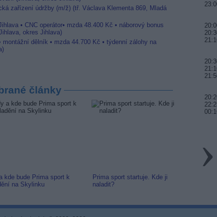
23:0
ická zařízení údržby (m/ž) (tř. Václava Klementa 869, Mladá
 Jihlava • CNC operátor• mzda 48.400 Kč • náborový bonus
20:0
ihlava, okres Jihlava)
20:3
21:1
 • montážní dělník • mzda 44.700 Kč • týdenní zálohy na
a)
20:3
21:1
21:5
brané články
20:
22:2
00:1
a kde bude Prima sport k
Prima sport startuje. Kde ji
Prima 
dění na Skylinku
naladit?
Naváže