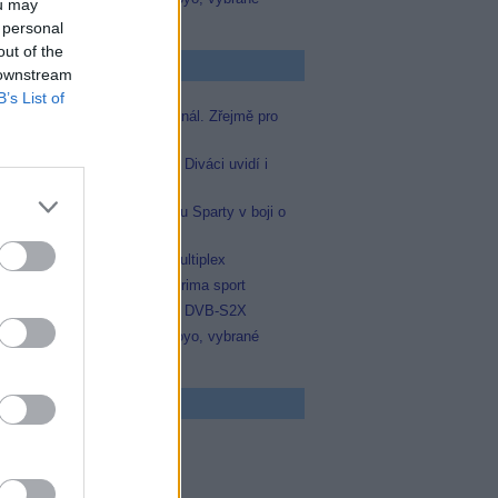
ou may
zápasy na TV Dajto
 personal
out of the
p Zprávičky
 downstream
B’s List of
Skylink spustil nový Test kanál. Zřejmě pro
Prima sport
Oneplay zařadí Prima sport. Diváci uvidí i
zápas Sparty proti Lyonu
Prima sport odvysílá i odvetu Sparty v boji o
Ligu mistrů
Operátor Du převzal další multiplex
Antik TV potvrdil zařazení Prima sport
Televisa Networks přešla na DVB-S2X
Niké liga opět komplet na Voyo, vybrané
zápasy na TV Dajto
 program
5 Zázraky přírody
0 Chalupáři (4/11)