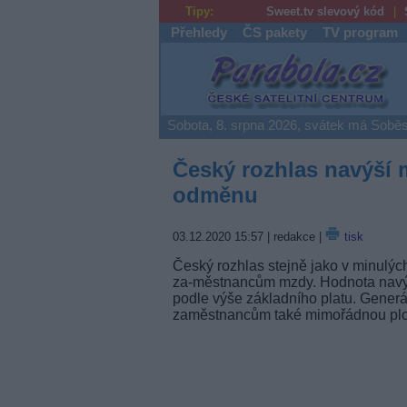
Tipy:
Sweet.tv slevový kód
Přehledy
ČS pakety
TV program
Parabola.cz
Sobota, 8. srpna 2026, svátek má Soběs
Český rozhlas navýší 
odměnu
03.12.2020 15:57
| redakce |
tisk
Český rozhlas stejně jako v minulých
za-městnancům mzdy. Hodnota navýš
podle výše základního platu. Generál
zaměstnancům také mimořádnou pl