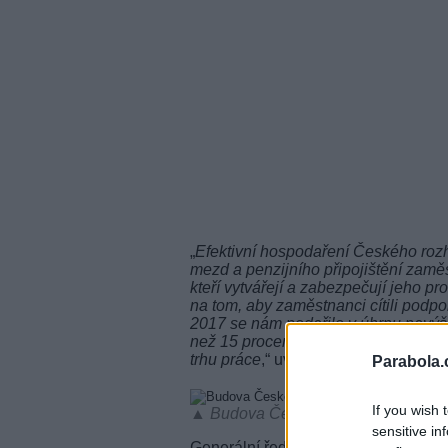
„
Efektivní hospodaření Českého roz
mezd a penzijního připojištění zamě
kteří vytvářejí a zabezpečují jeho p
na tom, aby zaměstnanci cítili podpor
2017 se nám podařilo v úhrnu navýš
než 15 procent. Díky tomu také ČRo
trhu práce
,“ uvedl generální ředitel
Parabola.
If you wish 
▲ Budova Českého rozhlasu (foto: p
sensitive in
Generální ředitel Českého rozhlasu