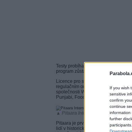
Testy probíhají před oficiálním star
program zůstane bezplatný a bude t
Parabola.
Licence pro stanici
Pitaara Internat
regulačním orgánem Ofcom. Bude to d
If you wish 
společnosti World Media Connect, k
sensitive in
Punjabi, Foodxp a Republic Bharat.
confirm you
continue se
information 
▲ Pitaara International - záběr z pří
further disc
Pitaara je první filmový kanál v paň
participants
lidí v historické zemi Paňdžáb na hra
Downstream 