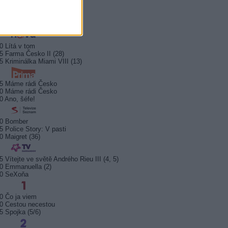
0 Bez motivu
5 Smrt na Nilu
00 Ohněm a mečem (2/2)
0 Lítá v tom
5 Farma Česko II (28)
5 Kriminálka Miami VIII (13)
5 Máme rádi Česko
0 Máme rádi Česko
0 Ano, šéfe!
10 Bomber
5 Police Story: V pasti
0 Maigret (36)
5 Vítejte ve světě Andrého Rieu III (4, 5)
0 Emmanuella (2)
10 SeXoňa
0 Čo ja viem
0 Cestou necestou
5 Spojka (5/6)