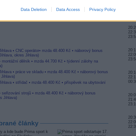
 Mir a RTVi Europe
20:0
r 6
Data Deletion
Data Access
Privacy Policy
21:4
na Canal+ Domo a Canal+ Kitchen
00:
20:2
22:3
23:5
20:1
 Jihlava • CNC operátor• mzda 48.400 Kč • náborový bonus
22:0
ihlava, okres Jihlava)
23:5
 • montážní dělník • mzda 44.700 Kč • týdenní zálohy na
a)
 Jihlava • práce ve skladu • mzda 48.400 Kč • náborový bonus
20:
 Jihlava)
22:1
00:3
Jihlava • střídač • mzda 48.400 Kč • příspěvek na ubytování
• seřizování strojů • mzda 48.400 Kč • náborový bonus
20:0
s Jihlava)
21:4
23:
20:3
brané články
22:0
22:3