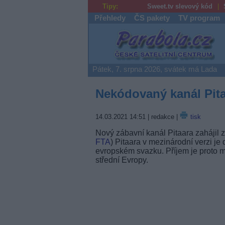
Tipy:
Sweet.tv slevový kód
Přehledy
ČS pakety
TV program
Parabola.cz
Pátek, 7. srpna 2026, svátek má Lada
Nekódovaný kanál Pita
14.03.2021 14:51
| redakce |
tisk
Nový zábavní kanál Pitaara zahájil z
FTA
) Pitaara v mezinárodní verzi je
evropském svazku. Příjem je proto 
střední Evropy.