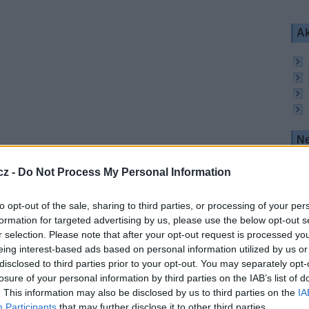
Ak
Ne
tem na platformě Sky UK a vše nasvědčuje tomu, že
edy dostupný i pro lovce FTA programů.
cz -
Do Not Process My Personal Information
ional
byla vydána 17. února 2021 britským
alší projekt ve Velké Británii a Evropě
to opt-out of the sale, sharing to third parties, or processing of your per
terá provozuje také bezplatné programy PTC
formation for targeted advertising by us, please use the below opt-out s
r selection. Please note that after your opt-out request is processed y
eing interest-based ads based on personal information utilized by us or
disclosed to third parties prior to your opt-out. You may separately opt-
jmu stanice
losure of your personal information by third parties on the IAB’s list of
džábském jazyce, kterým mluví více než 28 milionů
. This information may also be disclosed by us to third parties on the
IA
nici mezi Indií a Pákistánem. Stanice vysílá 4 filmy
Participants
that may further disclose it to other third parties.