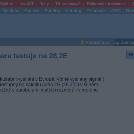
Skylink
freeSAT
Telly
TV srovnávač
Referenční frekvence
A
Vysílače
Galerie
Satelity
Katalog
Přijímače
ABC
Dow
Parabola.cz
Zprávičk
ara testuje na 28,2E
R
kušební vysílání v Evropě. Volně vysílaný signál (
 dostupný na satelitu
Astra 2G
(
28,2°E
) v silném
možný s parabolami malých rozměrů i v regionu