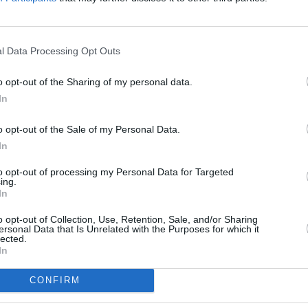
ňuje paňdžábská hudba. Provozovatel televizní
luv, což mu dává výhodu před svými konkurenty.
To
l se očekává během tohoto měsíce. Poté bude
l Data Processing Opt Outs
ázvem.
national (programová pozice s názvem 52102):
o opt-out of the Sharing of my personal data.
In
GHz, pol. H, SR 22000, FEC 5/6, DVB-S/QPSK, FTA
o opt-out of the Sale of my Personal Data.
In
R
to opt-out of processing my Personal Data for Targeted
ing.
In
o opt-out of Collection, Use, Retention, Sale, and/or Sharing
TV
ersonal Data that Is Unrelated with the Purposes for which it
lected.
 Mir a RTVi Europe
In
-tv
20:1
21:0
CONFIRM
22:0