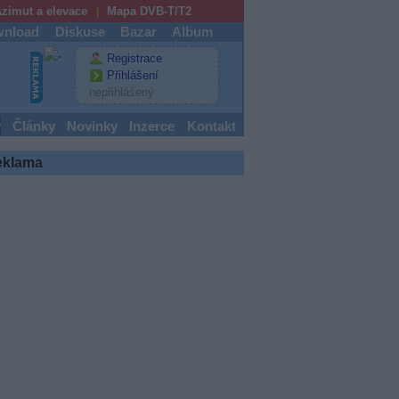
zimut a elevace
Mapa DVB-T/T2
nload
Diskuse
Bazar
Album
Registrace
Přihlášení
nepřihlášený
y
Články
Novinky
Inzerce
Kontakt
eklama