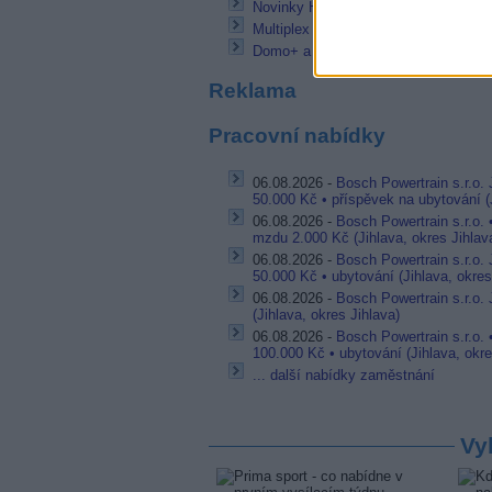
Novinky Home 3: Programy v ruštině
Multiplex TV5 Monde opět opustil Tho
Domo+ a Kuchnia+ se zřejmě změní 
Reklama
Pracovní nabídky
06.08.2026 -
Bosch Powertrain s.r.o.
50.000 Kč • příspěvek na ubytování (J
06.08.2026 -
Bosch Powertrain s.r.o.
mzdu 2.000 Kč (Jihlava, okres Jihlav
06.08.2026 -
Bosch Powertrain s.r.o.
50.000 Kč • ubytování (Jihlava, okres
06.08.2026 -
Bosch Powertrain s.r.o. 
(Jihlava, okres Jihlava)
06.08.2026 -
Bosch Powertrain s.r.o. 
100.000 Kč • ubytování (Jihlava, okre
... další nabídky zaměstnání
Vy