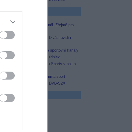
p Zprávičky
Skylink spustil nový Test kanál. Zřejmě pro
Prima sport
Oneplay zařadí Prima sport. Diváci uvidí i
zápas Sparty proti Lyonu
AMC získala licence pro dva sportovní kanály
Operátor Du převzal další multiplex
Prima sport odvysílá i odvetu Sparty v boji o
Ligu mistrů
Antik TV potvrdil zařazení Prima sport
Televisa Networks přešla na DVB-S2X
 program
5 Vyprávěj
5 Všechnopárty
0 Hercule Poirot