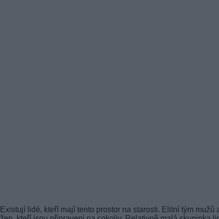
Existují lidé, kteří mají tento prostor na starosti. Elitní tým mužů 
žen, kteří jsou připraveni na cokoliv. Relativně malá skupinka li