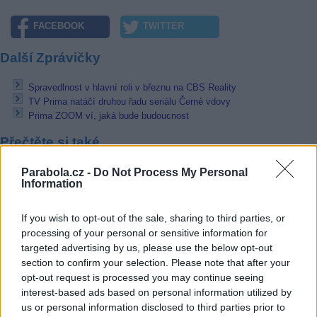
FACEBOOK
TWITTER
Další Zprávičky
Spravedlnost v hlavní roli v březnu na CBS Reality
TV Prima natáčí druhou řadu seriálu Černé vdovy
Prima ZOOM ví, jaká bude budoucnost
Přečtěte si také
Parabola.cz -
Do Not Process My Personal
Spravedlnost v hlavní roli v březnu na CBS Reality
Information
TV Prima natáčí druhou řadu seriálu Černé vdovy
Prima ZOOM ví, jaká bude budoucnost
If you wish to opt-out of the sale, sharing to third parties, or
Reklama
processing of your personal or sensitive information for
targeted advertising by us, please use the below opt-out
Pracovní nabídky
section to confirm your selection. Please note that after your
opt-out request is processed you may continue seeing
07.08.2026 -
Bosch Powertrain s.r.o. Jihlava • linkový střídač • mzda
interest-based ads based on personal information utilized by
48.400 Kč • příspěvek na ubytování (Jihlava, okres Jihlava)
us or personal information disclosed to third parties prior to
07.08.2026 -
Bosch Powertrain s.r.o. Jihlava • obsluha CNC strojů • 