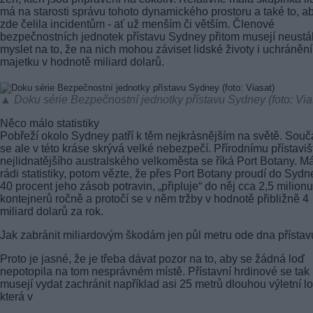
má na starosti správu tohoto dynamického prostoru a také to, a
zde čelila incidentům - ať už menším či větším. Členové
bezpečnostních jednotek přístavu Sydney přitom musejí neustá
myslet na to, že na nich mohou záviset lidské životy i uchránění
majetku v hodnotě miliard dolarů.
▲ Doku série Bezpečnostní jednotky přístavu Sydney (foto: Via
Něco málo statistiky
Pobřeží okolo Sydney patří k těm nejkrásnějším na světě. Sou
se ale v této kráse skrývá velké nebezpečí. Přírodnímu přístaviš
nejlidnatějšího australského velkoměsta se říká Port Botany. Má
rádi statistiky, potom vězte, že přes Port Botany proudí do Sydn
40 procent jeho zásob potravin, „připluje“ do něj cca 2,5 milionu
kontejnerů ročně a protočí se v něm tržby v hodnotě přibližně 4
miliard dolarů za rok.
Jak zabránit miliardovým škodám jen půl metru ode dna přístav
Proto je jasné, že je třeba dávat pozor na to, aby se žádná loď
nepotopila na tom nesprávném místě. Přístavní hrdinové se tak
musejí vydat zachránit například asi 25 metrů dlouhou výletní lo
která v