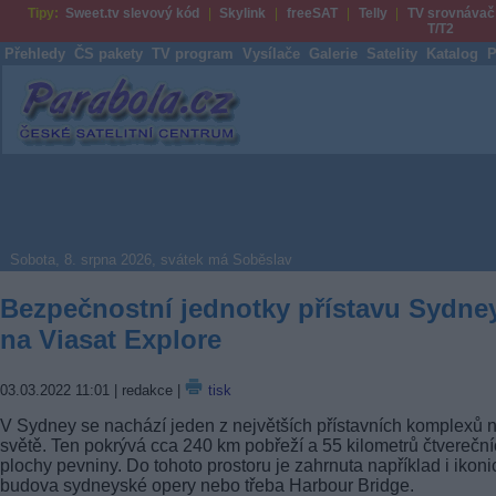
Tipy:
Sweet.tv slevový kód
Skylink
freeSAT
Telly
TV srovnávač
T/T2
Přehledy
ČS pakety
TV program
Vysílače
Galerie
Satelity
Katalog
P
Parabola.cz
Sobota, 8. srpna 2026, svátek má Soběslav
Bezpečnostní jednotky přístavu Sydne
na Viasat Explore
03.03.2022 11:01
| redakce |
tisk
V Sydney se nachází jeden z největších přístavních komplexů 
světě. Ten pokrývá cca 240 km pobřeží a 55 kilometrů čtverečn
plochy pevniny. Do tohoto prostoru je zahrnuta například i ikoni
budova sydneyské opery nebo třeba Harbour Bridge.