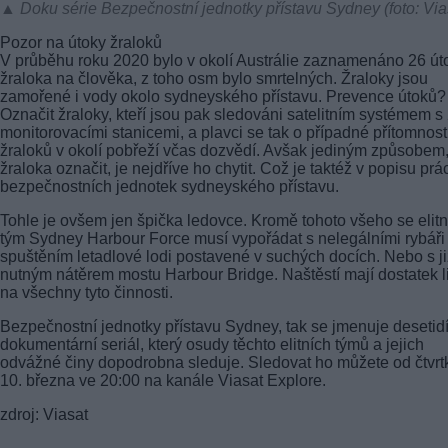
▲ Doku série Bezpečnostní jednotky přístavu Sydney (foto: Via
Pozor na útoky žraloků
V průběhu roku 2020 bylo v okolí Austrálie zaznamenáno 26 út
žraloka na člověka, z toho osm bylo smrtelných. Žraloky jsou
zamořené i vody okolo sydneyského přístavu. Prevence útoků?
Označit žraloky, kteří jsou pak sledováni satelitním systémem s
monitorovacími stanicemi, a plavci se tak o případné přítomnost
žraloků v okolí pobřeží včas dozvědí. Avšak jediným způsobem,
žraloka označit, je nejdříve ho chytit. Což je taktéž v popisu prá
bezpečnostních jednotek sydneyského přístavu.
Tohle je ovšem jen špička ledovce. Kromě tohoto všeho se elitn
tým Sydney Harbour Force musí vypořádat s nelegálními rybáři 
spuštěním letadlové lodi postavené v suchých docích. Nebo s ji
nutným nátěrem mostu Harbour Bridge. Naštěstí mají dostatek l
na všechny tyto činnosti.
Bezpečnostní jednotky přístavu Sydney, tak se jmenuje desetid
dokumentární seriál, který osudy těchto elitních týmů a jejich
odvážné činy dopodrobna sleduje. Sledovat ho můžete od čtvrt
10. března ve 20:00 na kanále Viasat Explore.
zdroj: Viasat