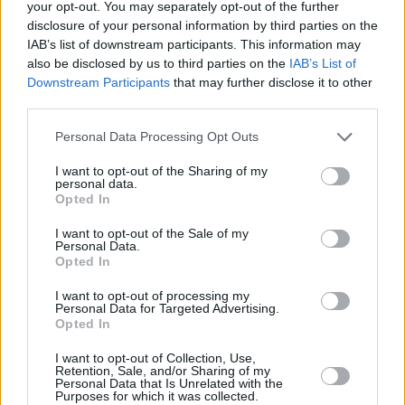
48.400 Kč • náborový bonus 50.000 Kč • příspěvek na ubytování (Jihl
your opt-out. You may separately opt-out of the further
okres Jihlava)
disclosure of your personal information by third parties on the
07.08.2026 -
Specialista pro elektronická zařízení údržby (m/ž) (tř. Vá
IAB’s list of downstream participants. This information may
Klementa 869, Mladá Boleslav II)
also be disclosed by us to third parties on the
IAB’s List of
06.08.2026 -
Bosch Powertrain s.r.o. Jihlava • CNC operátor• mzda 48
Downstream Participants
Kč • náborový bonus 50.000 Kč • příspěvek na ubytování (Jihlava, ok
that may further disclose it to other
Jihlava)
third parties.
06.08.2026 -
Bosch Powertrain s.r.o. • montážní dělník • mzda 44.700
týdenní zálohy na mzdu 2.000 Kč (Jihlava, okres Jihlava)
Personal Data Processing Opt Outs
... další nabídky zaměstnání
I want to opt-out of the Sharing of my
personal data.
Opted In
Vybrané články
I want to opt-out of the Sale of my
Personal Data.
Opted In
I want to opt-out of processing my
Personal Data for Targeted Advertising.
Opted In
I want to opt-out of Collection, Use,
Prima sport - co nabídne v prvním
Kdy a kde bude Prima sport k
Retention, Sale, and/or Sharing of my
vysílacím týdnu
naladění na Skylinku
Personal Data that Is Unrelated with the
Purposes for which it was collected.