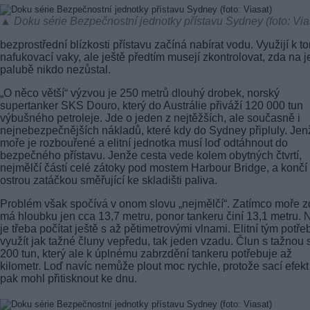
▲ Doku série Bezpečnostní jednotky přístavu Sydney (foto: Via
bezprostřední blízkosti přístavu začíná nabírat vodu. Využijí k t
nafukovací vaky, ale ještě předtím musejí zkontrolovat, zda na je
palubě nikdo nezůstal.
„O něco větší“ výzvou je 250 metrů dlouhý drobek, norský
supertanker SKS Douro, který do Austrálie přiváží 120 000 tun
výbušného petroleje. Jde o jeden z nejtěžších, ale současně i
nejnebezpečnějších nákladů, které kdy do Sydney připluly. Jen
moře je rozbouřené a elitní jednotka musí loď odtáhnout do
bezpečného přístavu. Jenže cesta vede kolem obytných čtvrtí,
nejmělčí částí celé zátoky pod mostem Harbour Bridge, a končí
ostrou zatáčkou směřující ke skladišti paliva.
Problém však spočívá v onom slovu „nejmělčí“. Zatímco moře 
má hloubku jen cca 13,7 metru, ponor tankeru činí 13,1 metru. 
je třeba počítat ještě s až pětimetrovými vlnami. Elitní tým potře
využít jak tažné čluny vepředu, tak jeden vzadu. Člun s tažnou 
200 tun, který ale k úplnému zabrzdění tankeru potřebuje až
kilometr. Loď navíc nemůže plout moc rychle, protože sací efekt 
pak mohl přitisknout ke dnu.