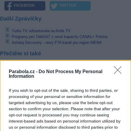
FACEBOOK
TWITTER
Další Zprávičky
Turbo TV odstartovala na Antik TV
Programy pro TéléSAT z nové kapacity CANAL+ Polska
Asharq Discovery - nový FTA kanál pro region MENA
Přečtěte si také
Eutelsat Hot Bird 13F vyroben. Chystá se na transport
Parabola.cz -
Do Not Process My Personal
Airbus zajistí satelitní komunikaci pro ozbrojené síly Česka
Information
Türksat 5B šíří první programy
Reklama
If you wish to opt-out of the sale, sharing to third parties, or
processing of your personal or sensitive information for
Pracovní nabídky
targeted advertising by us, please use the below opt-out
section to confirm your selection. Please note that after your
05.08.2026 -
Zámečník / Mechanik (Praha - východ)
opt-out request is processed you may continue seeing
05.08.2026 -
Měřící technik - elektro (Okres Prachatice)
interest-based ads based on personal information utilized by
05.08.2026 -
Manažer/ka pro mezinárodní spolupráci (Suchdol, Praha)
us or personal information disclosed to third parties prior to
05.08.2026 -
Technik kontroly (Plzeň - sever)