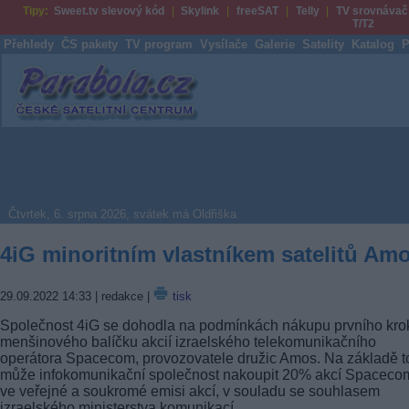
Tipy:
Sweet.tv slevový kód
Skylink
freeSAT
Telly
TV srovnávač
T/T2
Přehledy
ČS pakety
TV program
Vysílače
Galerie
Satelity
Katalog
P
Parabola.cz
Čtvrtek, 6. srpna 2026, svátek má Oldřiška
4iG minoritním vlastníkem satelitů Am
29.09.2022 14:33
| redakce |
tisk
Společnost 4iG se dohodla na podmínkách nákupu prvního kro
menšinového balíčku akcií izraelského telekomunikačního
operátora Spacecom, provozovatele družic Amos. Na základě 
může infokomunikační společnost nakoupit 20% akcí Spaceco
ve veřejné a soukromé emisi akcí, v souladu se souhlasem
izraelského ministerstva komunikací.