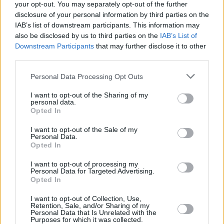
your opt-out. You may separately opt-out of the further
05.08.2026 -
Cyber Security Consultant (Nusle, Praha)
disclosure of your personal information by third parties on the
... další nabídky zaměstnání
IAB’s list of downstream participants. This information may
also be disclosed by us to third parties on the
IAB’s List of
Downstream Participants
that may further disclose it to other
Vybrané články
third parties.
Personal Data Processing Opt Outs
I want to opt-out of the Sharing of my
personal data.
Opted In
I want to opt-out of the Sale of my
Personal Data.
Kdy a kde bude Prima sport k
Prima sport - co nabídne v prvním
Opted In
naladění na Skylinku
vysílacím týdnu
I want to opt-out of processing my
Personal Data for Targeted Advertising.
Opted In
Parabola.cz
- web o satelitní, terestrické a kabelové televizi, © 2000–202
•
O webu parabola.cz
•
O souborech cookies
•
Inzerce
•
Kontakt
I want to opt-out of Collection, Use,
•
Dovolená u moře
•
Bazény
Retention, Sale, and/or Sharing of my
Personal Data that Is Unrelated with the
Purposes for which it was collected.