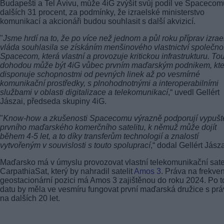
Budapešti a Tel Avivu, může 4iG zvýšit svůj podíl ve Spacecom
dalších 31 procent, za podmínky, že izraelské ministerstvo
komunikací a akcionáři budou souhlasit s další akvizicí.
"
Jsme hrdí na to, že po více než jednom a půl roku příprav izrae
vláda souhlasila se získáním menšinového vlastnictví společno
Spacecom, která vlastní a provozuje kritickou infrastrukturu. To
dohodou může být 4iG vůbec prvním maďarským podnikem, kte
disponuje schopnostmi od pevných linek až po vesmírné
komunikační prostředky, s plnohodnotnými a interoperabilními
službami v oblasti digitalizace a telekomunikací
,“ uvedl Gellért
Jászai, předseda skupiny 4iG.
"
Know-how a zkušenosti Spacecomu výrazně podporují vypušt
prvního maďarského komerčního satelitu, k němuž může dojít
během 4-5 let, a to díky transferům technologií a znalostí
vytvořeným v souvislosti s touto spoluprací
,“ dodal Gellért Jásza
Maďarsko má v úmyslu provozovat vlastní telekomunikační satel
CarpathiaSat, který by nahradil satelit
Amos 3
. Práva na frekve
geostacionární pozici má Amos 3 zajištěnou do roku 2024. Po 
datu by měla ve vesmíru fungovat první maďarská družice s prá
na dalších 20 let.