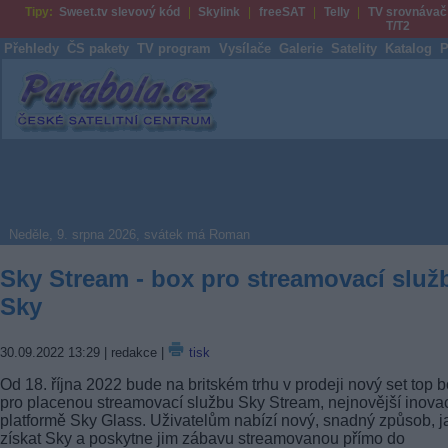
Tipy:
Sweet.tv slevový kód
Skylink
freeSAT
Telly
TV srovnávač
T/T2
Přehledy
ČS pakety
TV program
Vysílače
Galerie
Satelity
Katalog
P
Parabola.cz
Neděle, 9. srpna 2026, svátek má Roman
Sky Stream - box pro streamovací služ
Sky
30.09.2022 13:29
| redakce |
tisk
Od 18. října 2022 bude na britském trhu v prodeji nový set top 
pro placenou streamovací službu Sky Stream, nejnovější inova
platformě Sky Glass. Uživatelům nabízí nový, snadný způsob, j
získat Sky a poskytne jim zábavu streamovanou přímo do