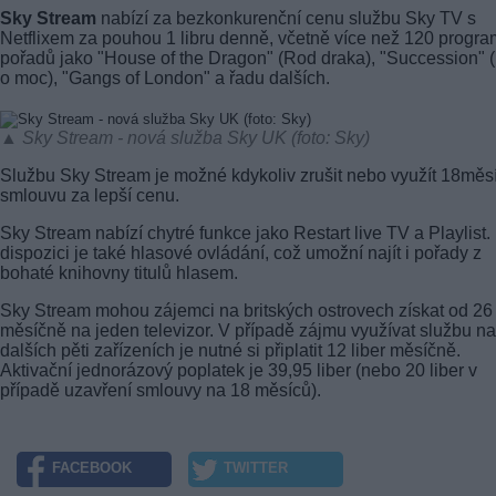
Sky Stream
nabízí za bezkonkurenční cenu službu Sky TV s
Netflixem za pouhou 1 libru denně, včetně více než 120 progra
pořadů jako "House of the Dragon" (Rod draka), "Succession" 
o moc), "Gangs of London" a řadu dalších.
▲ Sky Stream - nová služba Sky UK (foto: Sky)
Službu Sky Stream je možné kdykoliv zrušit nebo využít 18měs
smlouvu za lepší cenu.
Sky Stream nabízí chytré funkce jako Restart live TV a Playlist.
dispozici je také hlasové ovládání, což umožní najít i pořady z
bohaté knihovny titulů hlasem.
Sky Stream mohou zájemci na britských ostrovech získat od 26 
měsíčně na jeden televizor. V případě zájmu využívat službu na
dalších pěti zařízeních je nutné si připlatit 12 liber měsíčně.
Aktivační jednorázový poplatek je 39,95 liber (nebo 20 liber v
případě uzavření smlouvy na 18 měsíců).
FACEBOOK
TWITTER