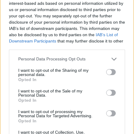
Jihlava)
interest-based ads based on personal information utilized by
06.08.2026 -
Bosch Powertrain s.r.o. • montážní dělník • mzda 44.700
us or personal information disclosed to third parties prior to
týdenní zálohy na mzdu 2.000 Kč (Jihlava, okres Jihlava)
your opt-out. You may separately opt-out of the further
06.08.2026 -
Bosch Powertrain s.r.o. Jihlava • práce ve skladu • mzda
disclosure of your personal information by third parties on the
48.400 Kč • náborový bonus 50.000 Kč • ubytování (Jihlava, okres Jih
IAB’s list of downstream participants. This information may
... další nabídky zaměstnání
also be disclosed by us to third parties on the
IAB’s List of
Downstream Participants
that may further disclose it to other
third parties.
Vybrané články
Personal Data Processing Opt Outs
I want to opt-out of the Sharing of my
personal data.
Opted In
I want to opt-out of the Sale of my
Personal Data.
Opted In
Prima sport - co nabídne v prvním
Kdy a kde bude Prima sport k
vysílacím týdnu
naladění na Skylinku
I want to opt-out of processing my
Personal Data for Targeted Advertising.
Opted In
Parabola.cz
- web o satelitní, terestrické a kabelové televizi, © 2000–202
I want to opt-out of Collection, Use,
•
O webu parabola.cz
•
O souborech cookies
•
Inzerce
•
Kontakt