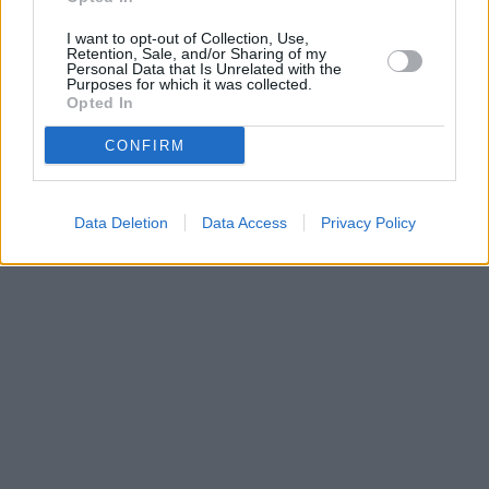
vysílacím týdnu
naladění na Skylinku
I want to opt-out of Collection, Use,
Retention, Sale, and/or Sharing of my
Personal Data that Is Unrelated with the
Purposes for which it was collected.
Parabola.cz
- web o satelitní, terestrické a kabelové televizi, © 2000–202
Opted In
•
O webu parabola.cz
•
O souborech cookies
•
Inzerce
•
Kontakt
•
Dovolená u moře
•
Bazény
CONFIRM
Data Deletion
Data Access
Privacy Policy