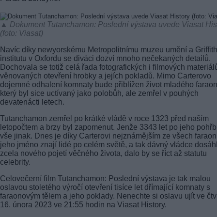
▲ Dokument Tutanchamon: Poslední výstava uvede Viasat His
(foto: Viasat)
Navíc díky newyorskému Metropolitnímu muzeu umění a Griffit
institutu v Oxfordu se diváci dozví mnoho nečekaných detailů.
Dochovala se totiž celá řada fotografických i filmových materiál
věnovaných otevření hrobky a jejích pokladů. Mimo Carterovo
dojemné odhalení komnaty bude přiblížen život mladého faraon
který byl sice uctívaný jako polobůh, ale zemřel v pouhých
devatenácti letech.
Tutanchamon zemřel po krátké vládě v roce 1323 před naším
letopočtem a brzy byl zapomenut. Jenže 3343 let po jeho pohřb
vše jinak. Dnes je díky Carterovi nejznámějším ze všech faraon
jeho jméno znají lidé po celém světě, a tak dávný vládce dosáh
zcela nového pojetí věčného života, dalo by se říct až statutu
celebrity.
Celovečerní film Tutanchamon: Poslední výstava je tak malou
oslavou stoletého výročí otevření tisíce let dřímající komnaty s
faraonovým tělem a jeho poklady. Nenechte si oslavu ujít ve čtv
16. února 2023 ve 21:55 hodin na Viasat History.