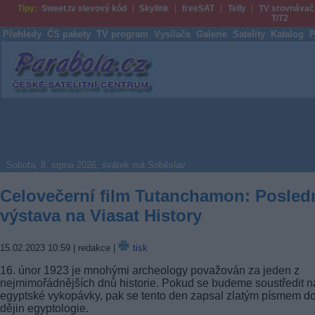
Tipy:
Sweet.tv slevový kód
Skylink
freeSAT
Telly
TV srovnávač
T/T2
Přehledy
ČS pakety
TV program
Vysílače
Galerie
Satelity
Katalog
P
Parabola.cz
Sobota, 8. srpna 2026, svátek má Soběslav
Celovečerní film Tutanchamon: Posled
výstava na Viasat History
15.02.2023 10:59
| redakce |
tisk
16. únor 1923 je mnohými archeology považován za jeden z
nejmimořádnějších dnů historie. Pokud se budeme soustředit n
egyptské vykopávky, pak se tento den zapsal zlatým písmem d
dějin egyptologie.