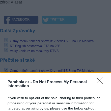
zdroj: Viasat
FACEBOOK
TWITTER
Další Zprávičky
Osmý ročník taneční show již v neděli 5.3. na TV Markíza
RT English odstartoval FTA na 26E
Velký konkurz na redaktory RTVS
Přečtěte si také
Osmý ročník taneční show již v neděli 5.3. na TV Markíza
Disney přestavil D100 Exkluzivní ukázku
Liga mistrů UEFA se vrací na Nova Sport 3 a 4
Parabola.cz -
Do Not Process My Personal
Information
Reklama
If you wish to opt-out of the sale, sharing to third parties, or
Pracovní nabídky
processing of your personal or sensitive information for
targeted advertising by us, please use the below opt-out
07.08.2026 -
Bosch Powertrain s.r.o. Jihlava • linkový střídač • mzda