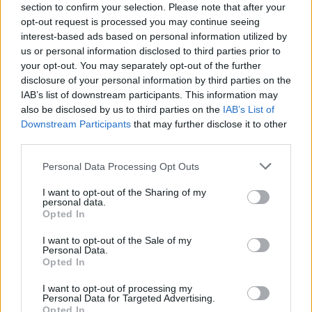
section to confirm your selection. Please note that after your
48.400 Kč • příspěvek na ubytování (Jihlava, okres Jihlava)
opt-out request is processed you may continue seeing
07.08.2026 -
Bosch Powertrain s.r.o. Jihlava • obsluha CNC strojů • 
48.400 Kč • náborový bonus 50.000 Kč • příspěvek na ubytování (Jihl
interest-based ads based on personal information utilized by
okres Jihlava)
us or personal information disclosed to third parties prior to
07.08.2026 -
Specialista pro elektronická zařízení údržby (m/ž) (tř. Vá
your opt-out. You may separately opt-out of the further
Klementa 869, Mladá Boleslav II)
disclosure of your personal information by third parties on the
06.08.2026 -
Bosch Powertrain s.r.o. Jihlava • CNC operátor• mzda 48
Kč • náborový bonus 50.000 Kč • příspěvek na ubytování (Jihlava, ok
IAB’s list of downstream participants. This information may
Jihlava)
also be disclosed by us to third parties on the
IAB’s List of
06.08.2026 -
Bosch Powertrain s.r.o. • montážní dělník • mzda 44.700
Downstream Participants
that may further disclose it to other
týdenní zálohy na mzdu 2.000 Kč (Jihlava, okres Jihlava)
third parties.
... další nabídky zaměstnání
Personal Data Processing Opt Outs
Vybrané články
I want to opt-out of the Sharing of my
personal data.
Opted In
I want to opt-out of the Sale of my
Personal Data.
Opted In
I want to opt-out of processing my
Personal Data for Targeted Advertising.
Opted In
Prima sport - co nabídne v prvním
Kdy a kde bude Prima sport k