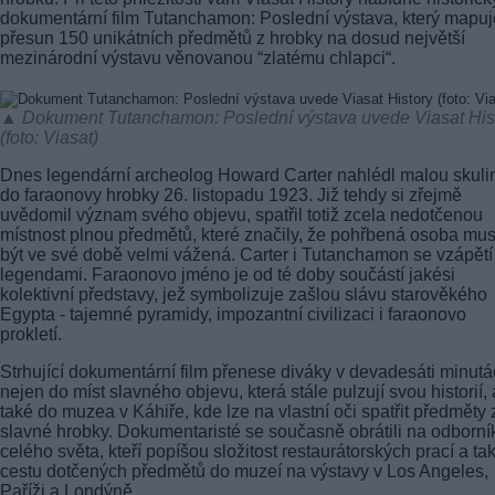
dokumentární film Tutanchamon: Poslední výstava, který mapuj
přesun 150 unikátních předmětů z hrobky na dosud největší
mezinárodní výstavu věnovanou “zlatému chlapci“.
▲ Dokument Tutanchamon: Poslední výstava uvede Viasat His
(foto: Viasat)
Dnes legendární archeolog Howard Carter nahlédl malou skuli
do faraonovy hrobky 26. listopadu 1923. Již tehdy si zřejmě
uvědomil význam svého objevu, spatřil totiž zcela nedotčenou
místnost plnou předmětů, které značily, že pohřbená osoba mu
být ve své době velmi vážená. Carter i Tutanchamon se vzápětí 
legendami. Faraonovo jméno je od té doby součástí jakési
kolektivní představy, jež symbolizuje zašlou slávu starověkého
Egypta - tajemné pyramidy, impozantní civilizaci i faraonovo
prokletí.
Strhující dokumentární film přenese diváky v devadesáti minut
nejen do míst slavného objevu, která stále pulzují svou historií, 
také do muzea v Káhiře, kde lze na vlastní oči spatřit předměty 
slavné hrobky. Dokumentaristé se současně obrátili na odborní
celého světa, kteří popíšou složitost restaurátorských prací a ta
cestu dotčených předmětů do muzeí na výstavy v Los Angeles,
Paříži a Londýně.