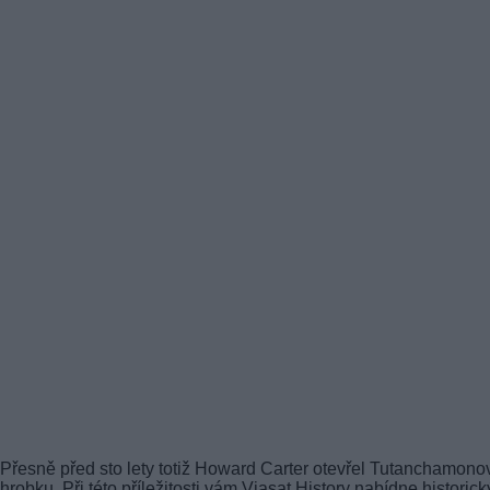
Přesně před sto lety totiž Howard Carter otevřel Tutanchamono
hrobku. Při této příležitosti vám Viasat History nabídne historick