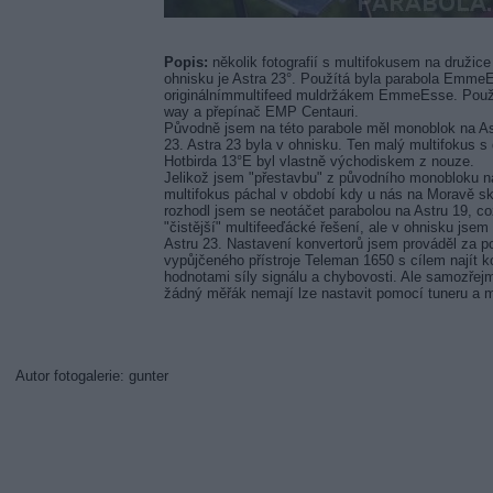
Popis:
několik fotografií s multifokusem na družice
ohnisku je Astra 23°. Použítá byla parabola Emme
originálnímmultifeed muldržákem EmmeEsse. Použit
way a přepínač EMP Centauri.
Původně jsem na této parabole měl monoblok na As
23. Astra 23 byla v ohnisku. Ten malý multifokus s
Hotbirda 13°E byl vlastně východiskem z nouze.
Jelikož jsem "přestavbu" z původního monobloku 
multifokus páchal v období kdy u nás na Moravě sko
rozhodl jsem se neotáčet parabolou na Astru 19, co
"čistější" multifeeďácké řešení, ale v ohnisku jse
Astru 23. Nastavení konvertorů jsem prováděl za 
vypůjčeného přístroje Teleman 1650 s cílem najít
hodnotami síly signálu a chybovosti. Ale samozřej
žádný měřák nemají lze nastavit pomocí tuneru a 
Autor fotogalerie: gunter