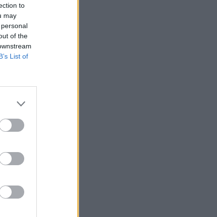
ection to
ou may
 personal
out of the
 downstream
B’s List of