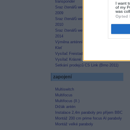
transpondér
I want t
Sraz čtenářů webu parabola.cz - květen
of my P
was col
2009
Opted 
Sraz čtenářů webu parabola.cz - červen
2010
Sraz čtenářů webu parabola.cz - červen
2014
Výměna anténního systému na vysílači
Kleť
Vysílač Freistadt
Vysílač Krásné
Setkání prodejců CS Link (Brno 2011)
zapojení
Multiswitch
Multifocus
Multifocus (II.)
Držák antén
Instalace 2,4m paraboly pro příjem BBC
Montáž 200 cm prime focus Al paraboly
Montáž velké paraboly