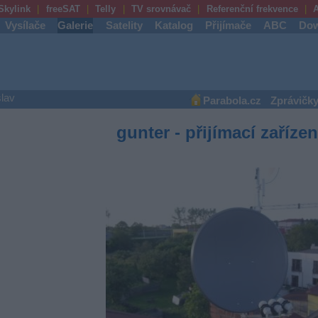
Skylink
freeSAT
Telly
TV srovnávač
Referenční frekvence
A
Vysílače
Galerie
Satelity
Katalog
Přijímače
ABC
Dow
lav
Parabola.cz
Zprávičk
gunter - přijímací zařízen