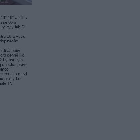
 13°,19° a 23° v
Esse 85 s
y byly lnb Di-
tru 19 a Astru
 doplněním
na 3násobný
ro denně lilo,
ž by asi bylo
m ponechal právě
pomoci
 kompromis mezi
mě pro ty kdo
malé TV.