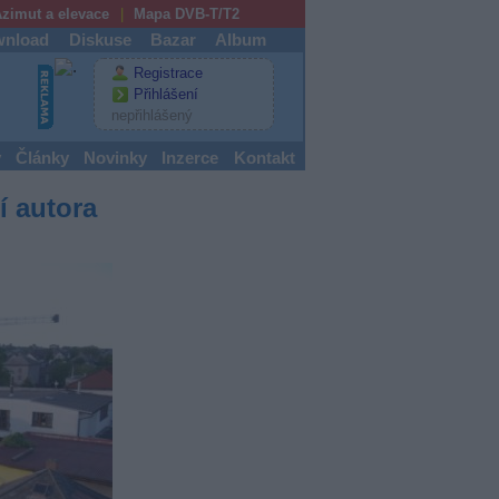
zimut a elevace
Mapa DVB-T/T2
nload
Diskuse
Bazar
Album
Registrace
Přihlášení
nepřihlášený
y
Články
Novinky
Inzerce
Kontakt
í autora