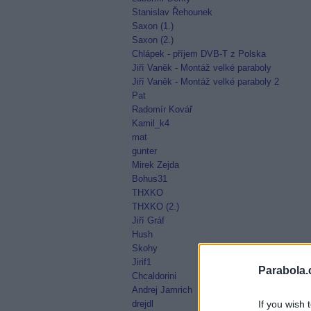
Stanislav Řehounek
Saxon (1.)
Saxon (2.)
Chlápek - příjem DVB-T z Polska
Jiří Vaněk - Montáž velké paraboly
Jiří Vaněk - Montáž velké paraboly 2
Pat
Radomír Kovář
Kamil_k4
mat
gunter
Mirek Zejda
Bohus31
THXKO
THXKO (2.)
Jiří Gráf
Hush
Skohy
Jirif1
Parabola.
Chcaldorini
Andrej Jamrich
drejdl
If you wish 