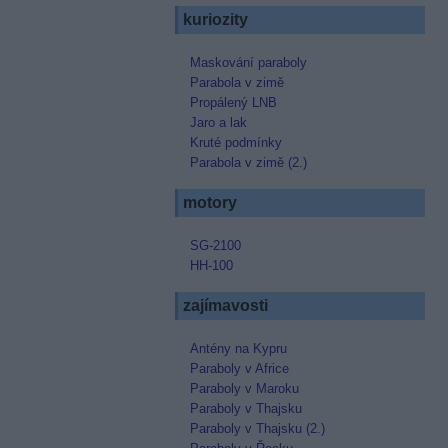
kuriozity
Maskování paraboly
Parabola v zimě
Propálený LNB
Jaro a lak
Kruté podmínky
Parabola v zimě (2.)
motory
SG-2100
HH-100
zajímavosti
Antény na Kypru
Paraboly v Africe
Paraboly v Maroku
Paraboly v Thajsku
Paraboly v Thajsku (2.)