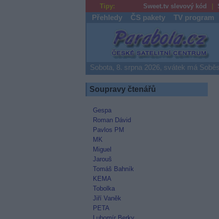
Tipy:
Sweet.tv slevový kód
Přehledy
ČS pakety
TV program
Parabola.cz
Sobota, 8. srpna 2026, svátek má Soběs
Soupravy čtenářů
Gespa
Roman Dávid
Pavlos PM
MK
Miguel
Jarouš
Tomáš Bahník
KEMA
Tobolka
Jiří Vaněk
PETA
Lubomír Berky