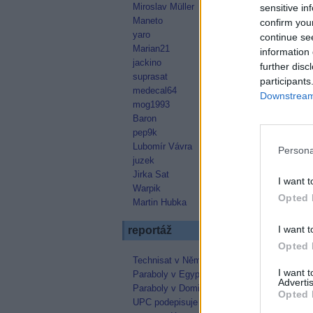
Miroslav Müller
sensitive in
Maneto
confirm you
yaro
continue se
Marian21
information 
jackino
further disc
suprasat
participants
medecal64
Downstream 
mog1993
Baron
pep9k
Lubomír Vávra
Persona
juzek
Jirka Sat
I want t
Warpik
Opted 
Martin Hubka
I want t
reportáž
Opted 
Technisat v Německu
I want 
Paraboly v Egyptě
Advertis
Paraboly v Dominikánské republice
Opted 
UPC podepisuje kontrakt s Astrou na 4.