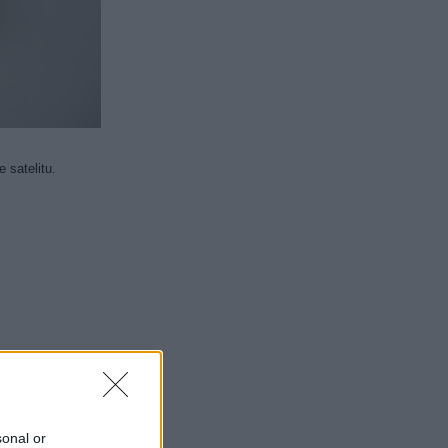
 satelitu.
sonal or