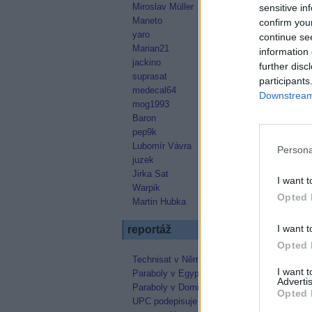
Miroslav Müller
sensitive in
Maneto
confirm you
yaro
continue se
Marian21
information 
jackino
further disc
suprasat
participants
medecal64
Downstream 
mog1993
Baron
pep9k
Lubomír Vávra
Persona
juzek
Jirka Sat
I want t
Warpik
Opted 
Martin Hubka
I want t
reportáž
Opted 
Technisat v Německu
I want 
Paraboly v Egyptě
Advertis
Paraboly v Dominikánské republice
Opted 
UPC podepisuje kontrakt s Astrou na 4.