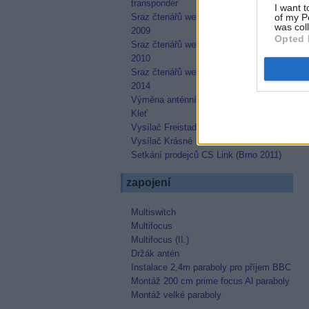
transpondér
I want t
Sraz čtenářů webu parabola.cz - květen
of my P
was col
2009
Opted 
Sraz čtenářů webu parabola.cz - červen
2010
Sraz čtenářů webu parabola.cz - červen
2014
Výměna anténního systému na vysílači
Kleť
Vysílač Freistadt
Vysílač Krásné
Setkání prodejců CS Link (Brno 2011)
zapojení
Multiswitch
Multifocus
Multifocus (II.)
Držák antén
Instalace 2,4m paraboly pro příjem BBC
Montáž 200 cm prime focus Al paraboly
Montáž velké paraboly