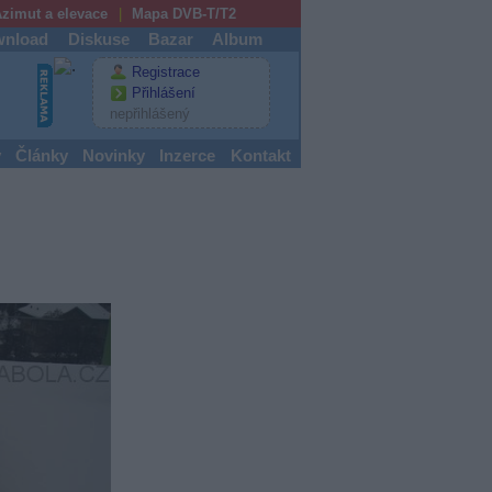
zimut a elevace
Mapa DVB-T/T2
nload
Diskuse
Bazar
Album
Registrace
Přihlášení
nepřihlášený
y
Články
Novinky
Inzerce
Kontakt