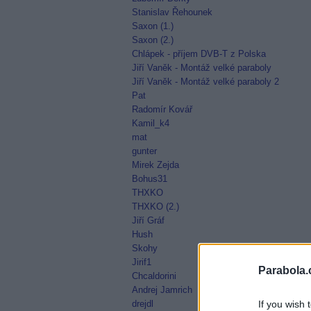
Stanislav Řehounek
Saxon (1.)
Saxon (2.)
Chlápek - příjem DVB-T z Polska
Jiří Vaněk - Montáž velké paraboly
Jiří Vaněk - Montáž velké paraboly 2
Pat
Radomír Kovář
Kamil_k4
mat
gunter
Mirek Zejda
Bohus31
THXKO
THXKO (2.)
Jiří Gráf
Hush
Skohy
Jirif1
Parabola.
Chcaldorini
Andrej Jamrich
drejdl
If you wish 