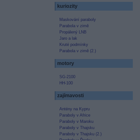
kuriozity
Maskování paraboly
Parabola v zimě
Propálený LNB
Jaro a lak
Kruté podmínky
Parabola v zimě (2.)
motory
SG-2100
HH-100
zajímavosti
Antény na Kypru
Paraboly v Africe
Paraboly v Maroku
Paraboly v Thajsku
Paraboly v Thajsku (2.)