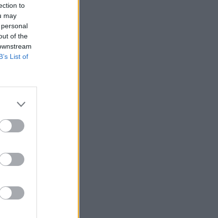
ection to
ou may
 personal
out of the
 downstream
B’s List of