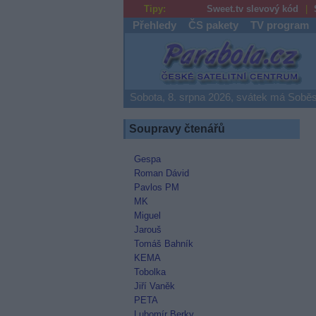
Tipy:
Sweet.tv slevový kód
Přehledy
ČS pakety
TV program
Parabola.cz
Sobota, 8. srpna 2026, svátek má Soběs
Soupravy čtenářů
Gespa
Roman Dávid
Pavlos PM
MK
Miguel
Jarouš
Tomáš Bahník
KEMA
Tobolka
Jiří Vaněk
PETA
Lubomír Berky