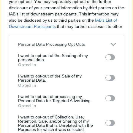
your opt-out. You may separately opt-out of the further
Parabola v zimě
disclosure of your personal information by third parties on the
Propálený LNB
IAB’s list of downstream participants. This information may
Jaro a lak
Kruté podmínky
also be disclosed by us to third parties on the
IAB’s List of
Parabola v zimě (2.)
Downstream Participants
that may further disclose it to other
third parties.
motory
Personal Data Processing Opt Outs
SG-2100
I want to opt-out of the Sharing of my
HH-100
personal data.
Opted In
zajímavosti
Parabola: 2x80Fe/ 13*e+19.2*e+23.5*e a 39°
I want to opt-out of the Sale of my
Lnb: 4x Opensat 0.1dB,1x Inverto BLACK Mul
Personal Data.
Diseq C: Maximum 8/1 Switch, 3 vstupy volné 
Antény na Kypru
to už jsem si myslel.když jsem začínal s m
Opted In
Paraboly v Africe
Montáž,instalace: já
Paraboly v Maroku
Lokalita: Jižní Morava
I want to opt-out of processing my
Paraboly v Thajsku
Personal Data for Targeted Advertising.
Autor fotogalerie: jackino
Paraboly v Thajsku (2.)
Opted In
Paraboly v Řecku
I want to opt-out of Collection, Use,
Retention, Sale, and/or Sharing of my
Personal Data that Is Unrelated with the
Parabola.cz
- web o satelitní, terestrické a kabelové televizi, © 2000–202
Purposes for which it was collected.
•
O webu parabola.cz
•
O souborech cookies
•
Inzerce
•
Kontakt