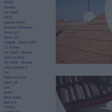
KEMA
Tobolka
Jiří Vaněk
PETA
Lubomír Berky
Stanislav Řehounek
Saxon (1.)
Saxon (2.)
Chlápek - příjem DVB-
T z Polska
Jiří Vaněk - Montáž
velké paraboly
Jiří Vaněk - Montáž
velké paraboly 2
Pat
Radomír Kovář
Kamil_k4
mat
gunter
Mirek Zejda
Bohus31
THXKO