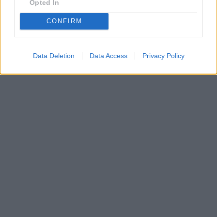
Opted In
•
Dovolená u moře
•
Bazény
CONFIRM
Data Deletion
Data Access
Privacy Policy