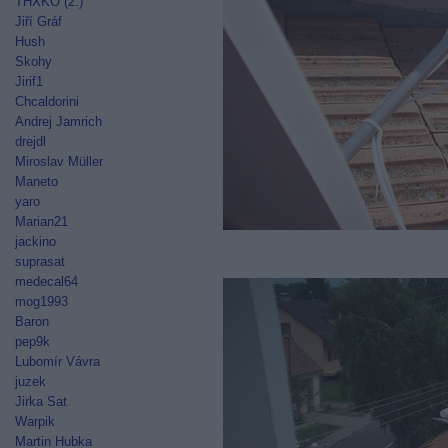
THXKO (2.)
Jiří Gráf
Hush
Skohy
Jirif1
Chcaldorini
Andrej Jamrich
drejdl
Miroslav Müller
Maneto
yaro
Marian21
jackino
suprasat
medecal64
mog1993
Baron
pep9k
Lubomír Vávra
juzek
Jirka Sat
Warpik
Martin Hubka