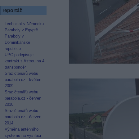
reportáž
Technisat v Německu
Paraboly v Egyptě
Paraboly v
Dominikánské
republice
UPC podepisuje
kontrakt s Astrou na 4.
transpondér
Sraz čtenářů webu
parabola.cz - květen
2009
Sraz čtenářů webu
parabola.cz - červen
2010
Sraz čtenářů webu
parabola.cz - červen
2014
Výměna anténního
systému na vysílači