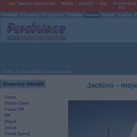
Tipy:
Sweet.tv slevový kód
Skylink
freeSAT
Telly
TV srovnávač
T/T2
Přehledy
ČS pakety
TV program
Vysílače
Galerie
Satelity
Katalog
P
Parabola.cz
Pátek, 7. srpna 2026, svátek má Lada
Jackino - moje
Soupravy čtenářů
Gespa
Roman Dávid
Pavlos PM
MK
Miguel
Jarouš
Tomáš Bahník