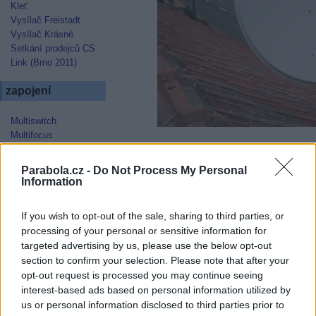
Kleť
Vysílač Freistadt
Vysílač Krásné
Setkání prodejců CS
Link (Brno 2011)
zapojení
Multiswitch
Multifocus
Multifocus (II.)
Držák antén
Parabola.cz -
Do Not Process My Personal
Instalace 2,4m
Information
paraboly pro příjem
BBC
If you wish to opt-out of the sale, sharing to third parties, or
Montáž 200 cm prime
processing of your personal or sensitive information for
focus Al paraboly
targeted advertising by us, please use the below opt-out
Montáž velké paraboly
section to confirm your selection. Please note that after your
opt-out request is processed you may continue seeing
kuriozity
interest-based ads based on personal information utilized by
us or personal information disclosed to third parties prior to
Maskování paraboly