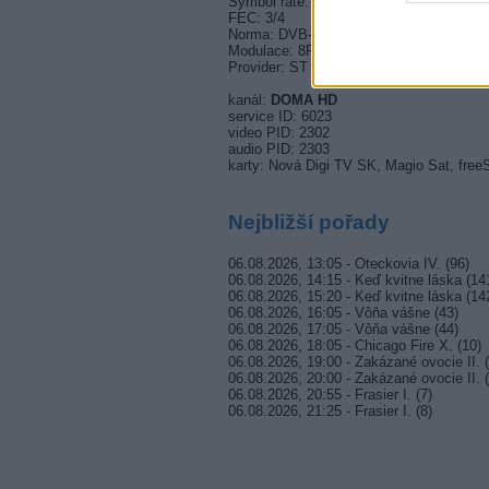
Symbol rate: 30000 ksymb/s
FEC: 3/4
Norma: DVB-S2
Modulace: 8PSK
Provider: ST
kanál:
DOMA HD
service ID: 6023
video PID: 2302
audio PID: 2303
karty: Nová Digi TV SK, Magio Sat, fre
Nejbližší pořady
06.08.2026, 13:05 - Oteckovia IV. (96)
06.08.2026, 14:15 - Keď kvitne láska (14
06.08.2026, 15:20 - Keď kvitne láska (14
06.08.2026, 16:05 - Vôňa vášne (43)
06.08.2026, 17:05 - Vôňa vášne (44)
06.08.2026, 18:05 - Chicago Fire X. (10)
06.08.2026, 19:00 - Zakázané ovocie II. (
06.08.2026, 20:00 - Zakázané ovocie II. (
06.08.2026, 20:55 - Frasier I. (7)
06.08.2026, 21:25 - Frasier I. (8)