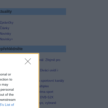
tuality
Zprávičky
Články
Novinky
Novinky+
přehlédněte
Skylink spustil nový Test kanál. Zřejmě pro
Prima sport
Oneplay zařadí Prima sport. Diváci uvidí i
sonal or
zápas Sparty proti Lyonu
ection to
AMC získala licence pro dva sportovní kanály
ou may
Operátor Du převzal další multiplex
 personal
Antik TV potvrdil zařazení Prima sport
out of the
Televisa Networks přešla na DVB-S2X
 downstream
Niké liga opět komplet na Voyo, vybrané
B’s List of
zápasy na TV Dajto