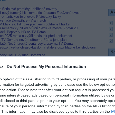
 Seriálové premiéry i oblíbené návraty
Ak
 nový turecký hit - romantické drama Zakázané ovoce
omantickou telenovelu Křižovatky lásky
ysílače Domažlice - Vraní vrch
V Markíza: Filmové premiéry i oblíbené klasiky
 romantický hit od tvůrců Sexu ve městě: Znovu 20
rací. Poprvé v HD na TV Doma
ce 2025 rostla a zvýšila náskok před konkurencí
na TV Doma v novém sítcomu Pán a jeho plán
platě. Nový turecký seriál Leyla brzy na TV Doma
elevizor: velká obrazovka doma stále slouží hlavně ke sledování
Ne
 nový DAB+ vysílač Domažlice
cz -
Do Not Process My Personal Information
DOMA
D:
to opt-out of the sale, sharing to third parties, or processing of your per
formation for targeted advertising by us, please use the below opt-out s
r selection. Please note that after your opt-out request is processed y
eing interest-based ads based on personal information utilized by us or
disclosed to third parties prior to your opt-out. You may separately opt-
losure of your personal information by third parties on the IAB’s list of
. This information may also be disclosed by us to third parties on the
IA