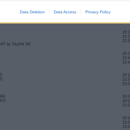
20:0
Data Deletion
Data Access
Privacy Policy
20:5
21:5
20:2
21:2
22:3
eSAT by Skylink SK
20:1
22:4
23:4
1)
20:1
2)
22:3
23:5
66)
20:0
67)
20:5
21:5
20:3
22:0
23:5