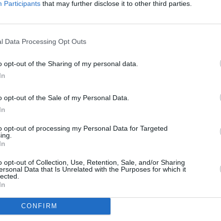
Participants
that may further disclose it to other third parties.
To
l Data Processing Opt Outs
D:
o opt-out of the Sharing of my personal data.
In
o opt-out of the Sale of my Personal Data.
In
to opt-out of processing my Personal Data for Targeted
ing.
In
o opt-out of Collection, Use, Retention, Sale, and/or Sharing
TV
ersonal Data that Is Unrelated with the Purposes for which it
lected.
D:
In
20:1
CONFIRM
21:0
22:1