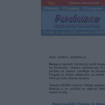
Tipy:
Sweet.tv slevový kód
Přehledy
ČS pakety
TV program
Parabola.cz
Čtvrtek, 6. srpna 2026, svátek má Oldři
autor: redakce, parabola.cz
Doma
je nejstarší tématický kanál skup
na Slovensku. Stanice odstartovala 31.
počátku se stanice zaměřuje na ženské
Program je složen především ze seriálů,
filmů pro tuto cílovou skupinu.
Televize DOMA využívá i bohatý program
Markízy a ve vysílání se objevují někt
vlastní tvorby.
Nejnovější články k tém