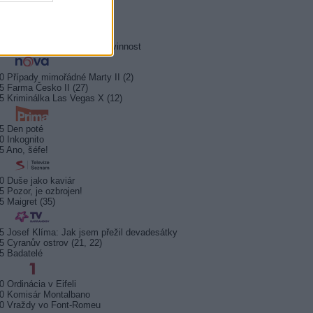
0 Hrabě Monte Christo (3/8)
5 Hrabě Monte Christo (4/8)
0 Jesse Stone: Ztracená nevinnost
0 Případy mimořádné Marty II (2)
5 Farma Česko II (27)
5 Kriminálka Las Vegas X (12)
5 Den poté
0 Inkognito
5 Ano, šéfe!
0 Duše jako kaviár
5 Pozor, je ozbrojen!
5 Maigret (35)
5 Josef Klíma: Jak jsem přežil devadesátky
5 Cyranův ostrov (21, 22)
5 Badatelé
0 Ordinácia v Eifeli
0 Komisár Montalbano
0 Vraždy vo Font-Romeu