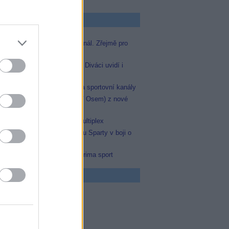
p Zprávičky
Skylink spustil nový Test kanál. Zřejmě pro
Prima sport
Oneplay zařadí Prima sport. Diváci uvidí i
zápas Sparty proti Lyonu
AMC získala licence pro dva sportovní kanály
Skylink: Slovenská TV8 (TV Osem) z nové
frekvence
Operátor Du převzal další multiplex
Prima sport odvysílá i odvetu Sparty v boji o
Ligu mistrů
Antik TV potvrdil zařazení Prima sport
 program
0 MOST! (6/8)
0 Nejlepší trapasy
5 Okno do hřbitova