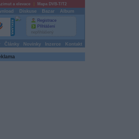
zimut a elevace
Mapa DVB-T/T2
nload
Diskuse
Bazar
Album
Registrace
Přihlášení
nepřihlášený
y
Články
Novinky
Inzerce
Kontakt
eklama