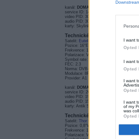
Downstream 
kanál:
DOMA HD
service ID: 14130
video PID: 3010
audio PID: 3020
Persona
karty: Skylink SK
Technické parametry - DOMA H
I want t
Satelit:
Eutelsat 16A
Pozice: 16°E
Opted 
Frekvence: 11324 MHz
Polarizace: V
Symbol rate: 30000 ksymb/s
I want t
FEC: 2.3
Opted 
Norma: DVB-S2
Modulace: 8PSK
Provider: A1 Broadcasting
I want 
Advertis
kanál:
DOMA HD
Opted 
service ID: 2005
video PID: 1501
audio PID: 1502
I want t
karty: Antik Sat
of my P
was col
Technické parametry - DOMA H
Opted 
Satelit:
Thor 6
Pozice: 0,8°W
Frekvence: 12380 MHz
Polarizace: V