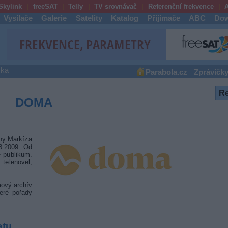
Skylink
freeSAT
Telly
TV srovnávač
Referenční frekvence
A
Vysílače
Galerie
Satelity
Katalog
Přijímače
ABC
Dow
ška
Parabola.cz
Zprávičk
R
DOMA
iny Markíza
8.2009. Od
 publikum.
 telenovel,
ový archív
eré pořady
atu