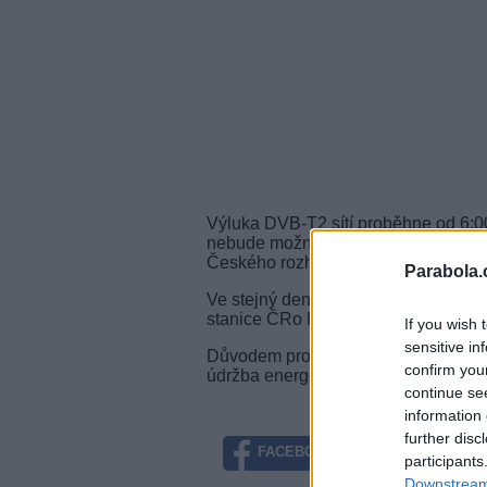
Výluka DVB-T2 sítí proběhne od 6:0
nebude možné z vysílače naladit 
Českého rozhlasu a ani
multiplex 22
Parabola.
Ve stejný den se od 10:00 do 15:00 
stanice ČRo Radiožurnál a ČRo Plz
If you wish 
sensitive in
Důvodem pro výluku vysílání je prav
confirm you
údržba energetiky a vysílací technol
continue se
information 
further disc
FACEBOOK
TWITTE
participants
Downstream 