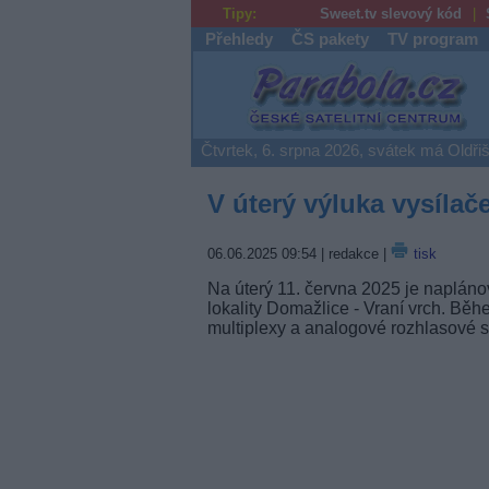
Tipy:
Sweet.tv slevový kód
Přehledy
ČS pakety
TV program
Parabola.cz
Čtvrtek, 6. srpna 2026, svátek má Oldři
V úterý výluka vysílač
06.06.2025 09:54
| redakce |
tisk
Na úterý 11. června 2025 je napláno
lokality Domažlice - Vraní vrch. B
multiplexy a analogové rozhlasové 