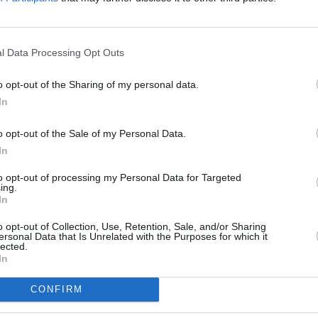
To
l Data Processing Opt Outs
u
 na DAB vysílání
o opt-out of the Sharing of my personal data.
In
 na DAB vysílání
o opt-out of the Sale of my Personal Data.
ro VKV
In
koních
to opt-out of processing my Personal Data for Targeted
ing.
In
o opt-out of Collection, Use, Retention, Sale, and/or Sharing
TV
ersonal Data that Is Unrelated with the Purposes for which it
 Jihlava • CNC operátor• mzda 48.400 Kč • náborový bonus
lected.
ihlava, okres Jihlava)
In
 • montážní dělník • mzda 44.700 Kč • týdenní zálohy na
a)
20:1
 Jihlava • práce ve skladu • mzda 48.400 Kč • náborový bonus
21:0
CONFIRM
 Jihlava)
22:1
Jihlava • střídač • mzda 48.400 Kč • příspěvek na ubytování