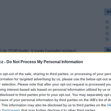
Ak
Ne
0 do 15:00 hodin. V tomto časovém rozmezí
DVB-T2
multiplex 21
s programy České televize a
a
multiplex 23
s programy privátních vysílatelů.
cz -
Do Not Process My Personal Information
hodin z vysílače Vraní vrch odmlčí i VKV/FM
eň.
to opt-out of the sale, sharing to third parties, or processing of your per
formation for targeted advertising by us, please use the below opt-out s
idelná kontrola vysílače, anténních systémů,
r selection. Please note that after your opt-out request is processed y
ogie.
eing interest-based ads based on personal information utilized by us or
disclosed to third parties prior to your opt-out. You may separately opt-
losure of your personal information by third parties on the IAB’s list of
R
. This information may also be disclosed by us to third parties on the
IA
Participants
that may further disclose it to other third parties.