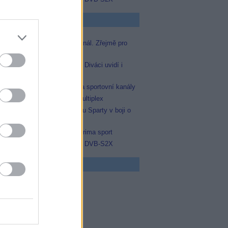
p Zprávičky
Skylink spustil nový Test kanál. Zřejmě pro
Prima sport
Oneplay zařadí Prima sport. Diváci uvidí i
zápas Sparty proti Lyonu
AMC získala licence pro dva sportovní kanály
Operátor Du převzal další multiplex
Prima sport odvysílá i odvetu Sparty v boji o
Ligu mistrů
Antik TV potvrdil zařazení Prima sport
Televisa Networks přešla na DVB-S2X
 program
0 MOST! (6/8)
0 Nejlepší trapasy
5 Okno do hřbitova