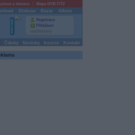
zimut a elevace
Mapa DVB-T/T2
nload
Diskuse
Bazar
Album
Registrace
Přihlášení
nepřihlášený
y
Články
Novinky
Inzerce
Kontakt
eklama