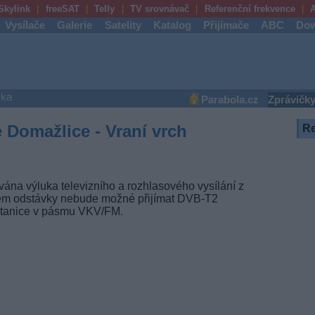
Skylink
freeSAT
Telly
TV srovnávač
Referenční frekvence
A
Vysílače
Galerie
Satelity
Katalog
Přijímače
ABC
Dow
ška
Parabola.cz
Zprávičk
e Domažlice - Vraní vrch
R
vána výluka televizního a rozhlasového vysílání z
ěhem odstávky nebude možné přijímat DVB-T2
stanice v pásmu VKV/FM.