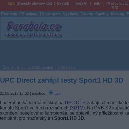
Tipy:
Sweet.tv slevový kód
Skylink
freeSAT
Telly
TV srovnávač
T/T2
Přehledy
ČS pakety
TV program
Vysílače
Galerie
Satelity
Katalog
P
Parabola.cz
Čtvrtek, 6. srpna 2026, svátek má Oldřiška
UPC Direct zahájil testy Sport1 HD 3D
21.05.2013 17:02
| redakce |
tisk
Lucemburská mediální skupina
UPC DTH
zahájila technické te
kanálu Sport1 ve třech rozměrech (
3DTV
). Na DVB-S2 kapacit
skončení hokejového šampionátu se objevil jiný příležitostný ka
tentokrát pro maďarský trh
Sport1 HD 3D
.