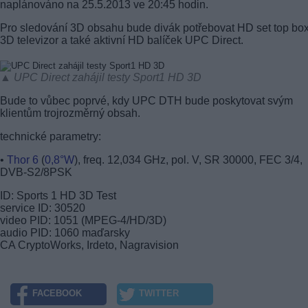
naplánováno na 25.5.2013 ve 20:45 hodin.
Pro sledování 3D obsahu bude divák potřebovat HD set top bo
3D televizor a také aktivní HD balíček UPC Direct.
▲ UPC Direct zahájil testy Sport1 HD 3D
Bude to vůbec poprvé, kdy UPC DTH bude poskytovat svým
klientům trojrozměrný obsah.
technické parametry:
•
Thor 6
(
0,8°W
), freq. 12,034 GHz, pol. V, SR 30000, FEC 3/4,
DVB-S2/8PSK
ID: Sports 1 HD 3D Test
service ID: 30520
video PID: 1051 (MPEG-4/HD/3D)
audio PID: 1060 maďarsky
CA CryptoWorks, Irdeto, Nagravision
FACEBOOK
TWITTER