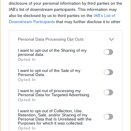
05.08.2026 -
Manažer/ka pro mezinárodní spolupráci (Suchdol, Praha)
disclosure of your personal information by third parties on the
... další nabídky zaměstnání
IAB’s list of downstream participants. This information may
also be disclosed by us to third parties on the
IAB’s List of
Downstream Participants
that may further disclose it to other
Vybrané články
third parties.
Personal Data Processing Opt Outs
I want to opt-out of the Sharing of my
personal data.
Opted In
I want to opt-out of the Sale of my
Personal Data.
Prima sport - co nabídne v prvním
Opted In
Kdy a kde bude Prima sport k
vysílacím týdnu
naladění na Skylinku
I want to opt-out of processing my
Personal Data for Targeted Advertising.
Opted In
Parabola.cz
- web o satelitní, terestrické a kabelové televizi, © 2000–202
•
O webu parabola.cz
•
O souborech cookies
•
Inzerce
•
Kontakt
I want to opt-out of Collection, Use,
•
Dovolená u moře
•
Bazény
Retention, Sale, and/or Sharing of my
Personal Data that Is Unrelated with the
Purposes for which it was collected.
Opted In