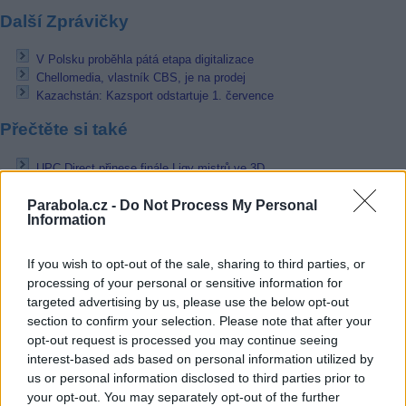
Další Zprávičky
V Polsku proběhla pátá etapa digitalizace
Chellomedia, vlastník CBS, je na prodej
Kazachstán: Kazsport odstartuje 1. července
Přečtěte si také
UPC Direct přinese finále Ligy mistrů ve 3D
Prima ZOOM ve freeSATu? V dohledné době
Parabola.cz -
Do Not Process My Personal
freeSAT by UPC Direct: Jednotka HD a Dvojka HD jen s hokejem
Information
Reklama
If you wish to opt-out of the sale, sharing to third parties, or
Pracovní nabídky
processing of your personal or sensitive information for
targeted advertising by us, please use the below opt-out
06.08.2026 -
Údržbář výrobních linek • mzda 40 000Kč • stravování i 
section to confirm your selection. Please note that after your
zdarma (Ref. č.: Fau - údr) (Nýřany)
opt-out request is processed you may continue seeing
06.08.2026 -
Měřící technik - elektro (Okres Prachatice)
interest-based ads based on personal information utilized by
06.08.2026 -
Hledáme montážní skupiny I jednotlivce pro montáž ván
výzdoby (Slovenská republika, Maďarsko)
us or personal information disclosed to third parties prior to
05.08.2026 -
Zámečník / Mechanik (Praha - východ)
your opt-out. You may separately opt-out of the further