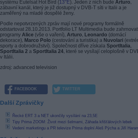
systému Eutelsat Hot Bird (
13°E
). Jeden z nich bude
Arturo
,
zábavní kanál, který je již dostupný v
DVB-T
síti v Italii a je
zaměřený na mladé dospělé ženy.
Podle nepotvrzených zpráv mají nové programy formálně
odstartovat 28.10.2013. Portfolio LT Multimedia bude zahrnovat
programy
Alice
(vše o vaření),
Arturo
,
Leonardo
(domácí
dekorace),
Marco Polo
(cestování a turistika) a
Nuvolari
(extré
sporty a dobrodružství). Společnost dříve získala
SportItalia
,
SportItalia 2
a
SportItalia 24
, které se vysílají celoplošně v
DV
v Itálii.
zdroj: advanced television
FACEBOOK
TWITTER
Další Zprávičky
Řecké ERT 3 a NET ukončily vysílání na 23,5E
Tipy Prima ZOOM: Život mezi šelmami, Záhada křišťálových lebek
Vedení marketingu a PR televize Prima doplní Aleš Pýcha a Jiří Hara