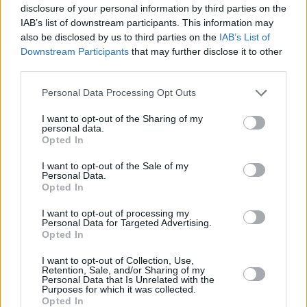
disclosure of your personal information by third parties on the
Vybrané články
IAB’s list of downstream participants. This information may
also be disclosed by us to third parties on the
IAB’s List of
Downstream Participants
that may further disclose it to other
third parties.
Personal Data Processing Opt Outs
I want to opt-out of the Sharing of my
personal data.
Opted In
Prima sport - co nabídne v prvním
Kdy a kde bude Prima sport k
vysílacím týdnu
naladění na Skylinku
I want to opt-out of the Sale of my
Personal Data.
Opted In
I want to opt-out of processing my
Personal Data for Targeted Advertising.
Opted In
Parabola.cz
- web o satelitní, terestrické a kabelové televizi, © 2000–202
•
O webu parabola.cz
•
O souborech cookies
•
Inzerce
•
Kontakt
I want to opt-out of Collection, Use,
•
Dovolená u moře
•
Bazény
Retention, Sale, and/or Sharing of my
Personal Data that Is Unrelated with the
Purposes for which it was collected.
Opted In