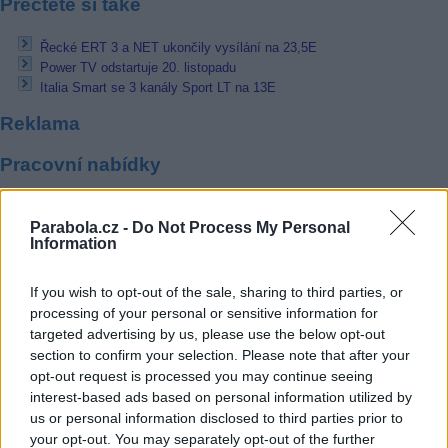
Přečtěte si také
Řecké ERT 3 a NET ukončily vysílání na 23,5E
Power TV odstartuje 20. listopadu
Italia Smart se 3 kanály Sport LT na 13E
Reklama
Pracovní nabídky
07.08.2026 -
Bosch Powertrain s.r.o. Jihlava • linkový střídač • mzda
48.400 Kč • příspěvek na ubytování (Jihlava, okres Jihlava)
Parabola.cz -
Do Not Process My Personal
Information
07.08.2026 -
Bosch Powertrain s.r.o. Jihlava • obsluha CNC strojů • 
48.400 Kč • náborový bonus 50.000 Kč • příspěvek na ubytování (Jihl
okres Jihlava)
If you wish to opt-out of the sale, sharing to third parties, or
07.08.2026 -
Specialista pro elektronická zařízení údržby (m/ž) (tř. Vá
Klementa 869, Mladá Boleslav II)
processing of your personal or sensitive information for
06.08.2026 -
Bosch Powertrain s.r.o. Jihlava • CNC operátor• mzda 48
targeted advertising by us, please use the below opt-out
Kč • náborový bonus 50.000 Kč • příspěvek na ubytování (Jihlava, ok
section to confirm your selection. Please note that after your
Jihlava)
opt-out request is processed you may continue seeing
06.08.2026 -
Bosch Powertrain s.r.o. • montážní dělník • mzda 44.700
týdenní zálohy na mzdu 2.000 Kč (Jihlava, okres Jihlava)
interest-based ads based on personal information utilized by
... další nabídky zaměstnání
us or personal information disclosed to third parties prior to
your opt-out. You may separately opt-out of the further