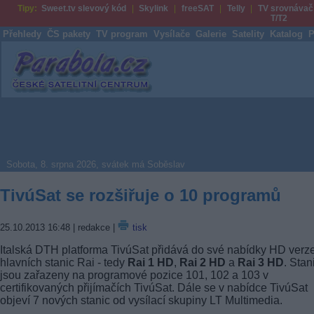
Tipy:
Sweet.tv slevový kód
Skylink
freeSAT
Telly
TV srovnávač
T/T2
Přehledy
ČS pakety
TV program
Vysílače
Galerie
Satelity
Katalog
P
Parabola.cz
Sobota, 8. srpna 2026, svátek má Soběslav
TivúSat se rozšiřuje o 10 programů
25.10.2013 16:48
| redakce |
tisk
Italská DTH platforma TivúSat přidává do své nabídky HD verz
hlavních stanic Rai - tedy
Rai 1 HD
,
Rai 2 HD
a
Rai 3 HD
. Stan
jsou zařazeny na programové pozice 101, 102 a 103 v
certifikovaných přijímačích TivúSat. Dále se v nabídce TivúSat
objeví 7 nových stanic od vysílací skupiny LT Multimedia.