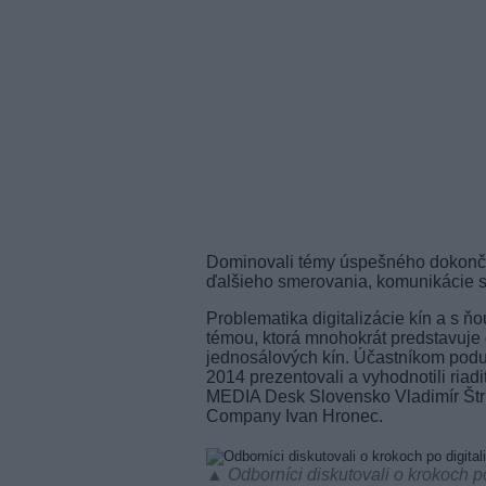
Dominovali témy úspešného dokončeni
ďalšieho smerovania, komunikácie s
Problematika digitalizácie kín a s ň
témou, ktorá mnohokrát predstavuje
jednosálových kín. Účastníkom poduja
2014 prezentovali a vyhodnotili riad
MEDIA Desk Slovensko Vladimír Štric
Company Ivan Hronec.
▲ Odborníci diskutovali o krokoch po 