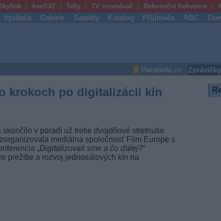
Skylink
freeSAT
Telly
TV srovnávač
Referenční frekvence
A
Vysílače
Galerie
Satelity
Katalog
Přijímače
ABC
Dow
Parabola.cz
Zprávičk
o krokoch po digitalizácii kín
R
skončilo v poradí už tretie dvojdňové stretnutie
é zorganizovala mediálna spoločnosť Film Europe s
nferencia „
Digitalizovali sme a čo ďalej?
“
pre prežitie a rozvoj jednosálových kín na