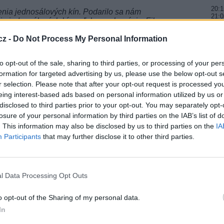
20:1
enia jednosálových kín. Podarilo sa nám
21:0
ácie jednosálových kín, vďaka spolupráci s Film
22:0
jednosálových kín na Slovenku a zistiť ich
inančnými prostriedkami potreby digitalizácie
cz -
Do Not Process My Personal Information
20:0
áciu vynaložených 1,8 mil. eur, pričom bolo
21:4
jednosálových a 9 viacsálových
,“ zhrnul riaditeľ
00:
to opt-out of the sale, sharing to third parties, or processing of your per
k, chairman sekcie Digitalizácia a vzdelávanie.
formation for targeted advertising by us, please use the below opt-out s
e podarilo ich kino digitalizovať, sa so
20:2
r selection. Please note that after your opt-out request is processed y
22:3
o, vedúci Oddelenia kultúry, športu a mediálnej
eing interest-based ads based on personal information utilized by us or
23:5
kej Štiavnici: „Vďaka projektu Quo Vadis Cinema
disclosed to third parties prior to your opt-out. You may separately opt-
pôsob financovania na záchranu kina v Banskej
losure of your personal information by third parties on the IAB’s list of
i pôžičku z Audiovizuálneho fondu a spoločne s
20:1
. This information may also be disclosed by us to third parties on the
IA
e „nové“ kino Akademik otvoríme verejnosti
22:0
23:5
tivít, ktorými si pripomíname 20. výročie zápisu
Participants
that may further disclose it to other third parties.
dičstva UNESCO.“
20:
 odzneli aj prezentácie jednosálových kín z
22:1
 touto oblasťou podnikania a verejnej služby
00:3
l Data Processing Opt Outs
ať názory dramaturgov a programových riaditeľov,
 technických a obchodných manažérov, riaditeľov
20:0
o opt-out of the Sharing of my personal data.
um, ktoré naplnilo informačný a vzdelávací potenciál
21:4
skí kinári tak mali možnosť porovnať svoje
23:
In