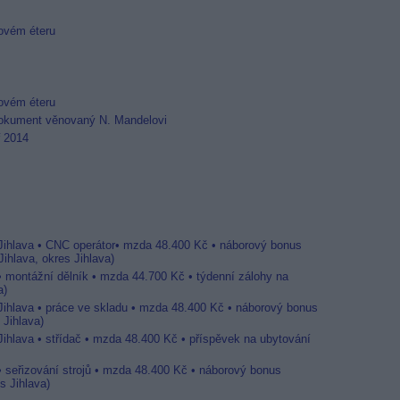
ovém éteru
ovém éteru
dokument věnovaný N. Mandelovi
ř 2014
 Jihlava • CNC operátor• mzda 48.400 Kč • náborový bonus
ihlava, okres Jihlava)
 • montážní dělník • mzda 44.700 Kč • týdenní zálohy na
a)
 Jihlava • práce ve skladu • mzda 48.400 Kč • náborový bonus
 Jihlava)
Jihlava • střídač • mzda 48.400 Kč • příspěvek na ubytování
• seřizování strojů • mzda 48.400 Kč • náborový bonus
s Jihlava)