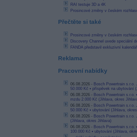
RAI testuje 3D a 4K
Prosincové změny v českém rozhlas
Přečtěte si také
Prosincové změny v českém rozhlas
Discovery Channel uvede speciální 
FANDA představil exkluzivní kalendá
Reklama
Pracovní nabídky
06.08.2026 -
Bosch Powertrain s.r.o.
50.000 Kč • příspěvek na ubytování (J
06.08.2026 -
Bosch Powertrain s.r.o.
mzdu 2.000 Kč (Jihlava, okres Jihlav
06.08.2026 -
Bosch Powertrain s.r.o.
50.000 Kč • ubytování (Jihlava, okres
06.08.2026 -
Bosch Powertrain s.r.o. 
(Jihlava, okres Jihlava)
06.08.2026 -
Bosch Powertrain s.r.o. 
100.000 Kč • ubytování (Jihlava, okre