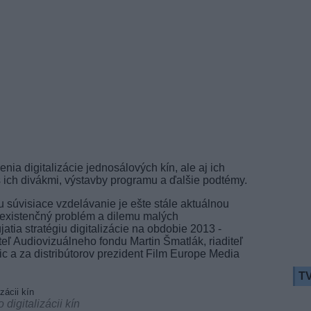
a digitalizácie jednosálových kín, ale aj ich
 ich divákmi, výstavby programu a ďalšie podtémy.
ou súvisiace vzdelávanie je ešte stále aktuálnou
 existenčný problém a dilemu malých
tia stratégiu digitalizácie na obdobie 2013 -
iteľ Audiovizuálneho fondu Martin Šmatlák, riaditeľ
 a za distribútorov prezident Film Europe Media
TV
digitalizácii kín