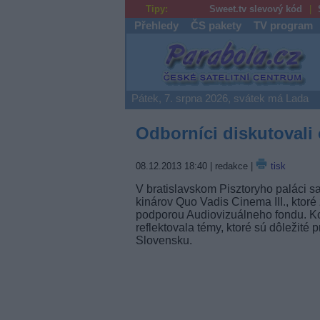
Tipy:
Sweet.tv slevový kód
Přehledy
ČS pakety
TV program
Parabola.cz
Pátek, 7. srpna 2026, svátek má Lada
Odborníci diskutovali 
08.12.2013 18:40
| redakce |
tisk
V bratislavskom Pisztoryho paláci sa 
kinárov Quo Vadis Cinema III., ktor
podporou Audiovizuálneho fondu. Ko
reflektovala témy, ktoré sú dôležité 
Slovensku.