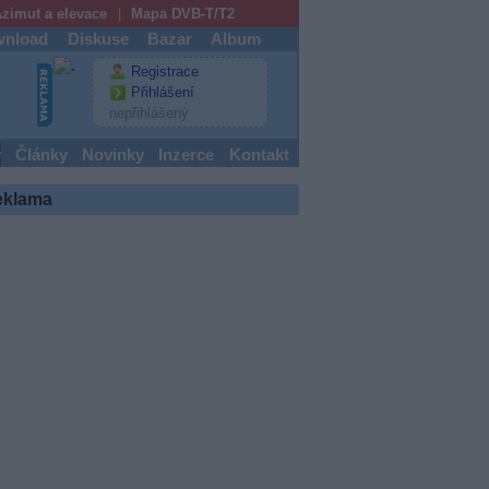
zimut a elevace
Mapa DVB-T/T2
nload
Diskuse
Bazar
Album
Registrace
Přihlášení
nepřihlášený
y
Články
Novinky
Inzerce
Kontakt
eklama