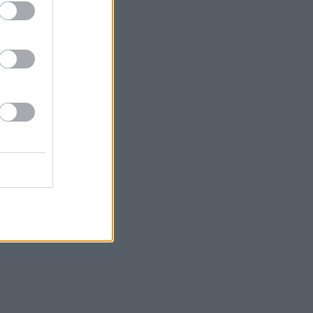
0 Čo ja viem
0 Cestou necestou
5 Spojka (5/6)
0 Pätnásť životov
5 Milota
0 Ktosi je za dverami
0 Kukučka (25)
0 Kukučka (26)
0 Rodinné prípady
0 Svatba upírů
5 Dr. Dokonalý (15)
0 Medicopter 117 (76)