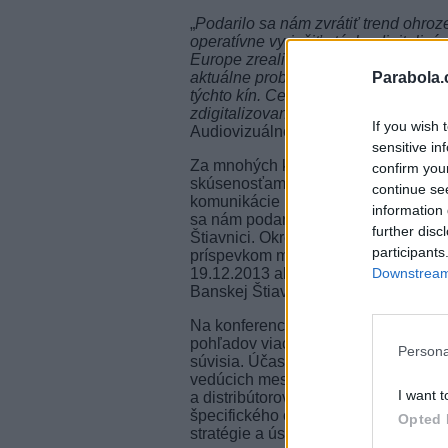
„
Podarilo sa nám zvrátiť trend ohroz
operatívne vyriešiť otázku digitaliz
Europe zrealizovať prieskum o stave 
aktuálne problémy a zároveň pokryť f
Parabola.
týchto kín. Celkovo bolo na digitaliz
zdigitalizovaných 67 kín, z toho 58 
If you wish 
Audiovizuálneho fondu Martin Šmatlá
sensitive in
Za mnohých kinárov, ktorým sa úspešn
confirm you
skúsenosťami podelil Rastislav Mark
continue se
komunikácie Mestského úradu v Bans
information 
sa nám podarilo nájsť partnerov a s
further disc
Štiavnici. Okrem dotácie sme získal
participants
príspevkom mesta sme dokázali to, ž
19.12.2013 ako súčasť celoročných ak
Downstream 
Banskej Štiavnice do svetového de
Na konferencii Quo Vadis Cinema III.
pohľadov viacerých profesií, ktoré s
Persona
súvisia. Účastníci tak mohli porovn
vedúcich mestských a obecných kín,
I want t
a distribútorov. Vytvorilo sa tak fór
špecifického odboru. Slovenskí a če
Opted 
stratégie a úspešné projekty.