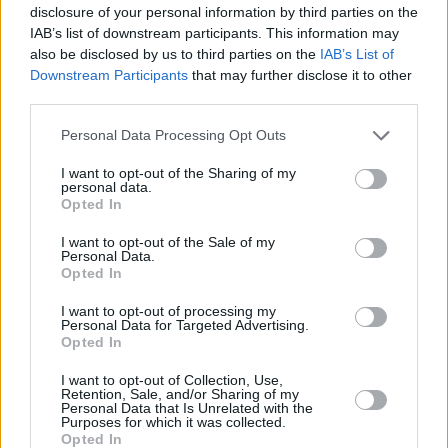
disclosure of your personal information by third parties on the
IAB’s list of downstream participants. This information may
also be disclosed by us to third parties on the
IAB’s List of
Downstream Participants
that may further disclose it to other
third parties.
Personal Data Processing Opt Outs
I want to opt-out of the Sharing of my
Prima sport - co nabídne v prvním
Kdy a kde bude Prima sport k
personal data.
vysílacím týdnu
naladění na Skylinku
Opted In
I want to opt-out of the Sale of my
Personal Data.
Opted In
I want to opt-out of processing my
Personal Data for Targeted Advertising.
Opted In
Parabola.cz
- web o satelitní, terestrické a kabelové televizi, © 2000–202
•
O webu parabola.cz
•
O souborech cookies
•
Inzerce
•
Kontakt
I want to opt-out of Collection, Use,
•
Dovolená u moře
•
Bazény
Retention, Sale, and/or Sharing of my
Personal Data that Is Unrelated with the
Purposes for which it was collected.
Opted In