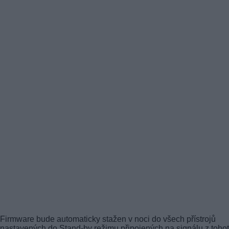
Firmware bude automaticky stažen v noci do všech přístrojů
nastavených do Stand-by režimu připojených na signálu z toho