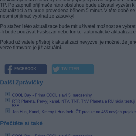
TP. Po zapnutí přijímače ráno obsluhou bude uživatel vyzván k
aktualizaci a ta bude provedena během 5 minut. V této době se
nesmí přijímač vypínat ze zásuvky!
Po stažení této aktualizace bude mít uživatel možnost se vybrat
-li bude používat Fastscan nebo funkci automatické aktualizace
Pokud uživatele přístroj k aktualizaci nevyzve, je možné, že jeh
verze firmware je již aktuální.
FACEBOOK
TWITTER
Další Zprávičky
COOL Day - Prima COOL slaví 5. narozeniny
RTR Planeta, Pervyj kanal, NTV, TNT, TNV Planeta a RU rádia testují
53E
Jan Hus, Kancl, Kmeny i Hurvínek. ČT pracuje na 453 nových projekt
Přečtěte si také