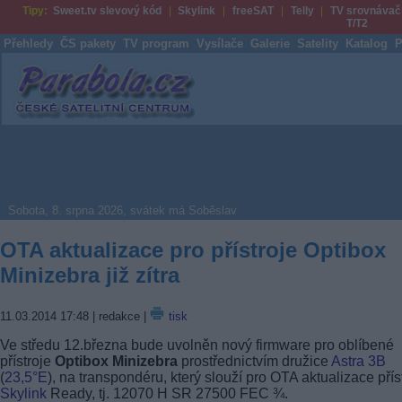
Tipy:
Sweet.tv slevový kód
Skylink
freeSAT
Telly
TV srovnávač
T/T2
Přehledy
ČS pakety
TV program
Vysílače
Galerie
Satelity
Katalog
P
Parabola.cz
Sobota, 8. srpna 2026, svátek má Soběslav
OTA aktualizace pro přístroje Optibox
Minizebra již zítra
11.03.2014 17:48
| redakce |
tisk
Ve středu 12.března bude uvolněn nový firmware pro oblíbené
přístroje
Optibox Minizebra
prostřednictvím družice
Astra 3B
(
23,5°E
), na transpondéru, který slouží pro OTA aktualizace přís
Skylink
Ready, tj. 12070 H SR 27500 FEC ¾.