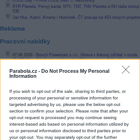
COOL Day - Prima COOL slaví 5. narozeniny
RTR Planeta, Pervyj kanal, NTV, TNT, TNV Planeta a RU rádia testují
53E
Jan Hus, Kancl, Kmeny i Hurvínek. ČT pracuje na 453 nových projekt
Reklama
Pracovní nabídky
07.08.2026 -
Bosch Powertrain s.r.o. Jihlava • linkový střídač • mzda
48.400 Kč • příspěvek na ubytování (Jihlava, okres Jihlava)
07.08.2026 -
Bosch Powertrain s.r.o. Jihlava • obsluha CNC strojů • 
48.400 Kč • náborový bonus 50.000 Kč • příspěvek na ubytování (Jihl
Parabola.cz -
Do Not Process My Personal
okres Jihlava)
Information
07.08.2026 -
Specialista pro elektronická zařízení údržby (m/ž) (tř. Vá
Klementa 869, Mladá Boleslav II)
If you wish to opt-out of the sale, sharing to third parties, or
06.08.2026 -
Bosch Powertrain s.r.o. Jihlava • CNC operátor• mzda 48
Kč • náborový bonus 50.000 Kč • příspěvek na ubytování (Jihlava, ok
processing of your personal or sensitive information for
Jihlava)
targeted advertising by us, please use the below opt-out
06.08.2026 -
Bosch Powertrain s.r.o. • montážní dělník • mzda 44.700
section to confirm your selection. Please note that after your
týdenní zálohy na mzdu 2.000 Kč (Jihlava, okres Jihlava)
opt-out request is processed you may continue seeing
... další nabídky zaměstnání
interest-based ads based on personal information utilized by
us or personal information disclosed to third parties prior to
your opt-out. You may separately opt-out of the further
Vybrané články