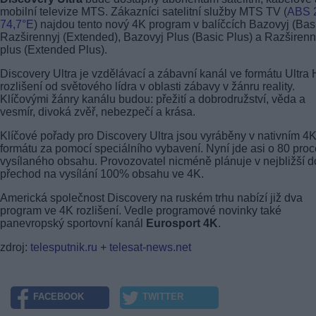
mobilní televize MTS. Zákazníci satelitní služby MTS TV (
ABS 
74,7°E
) najdou tento nový 4K program v balíčcích Bazovyj (Basi
Razširennyj (Extended), Bazovyj Plus (Basic Plus) a Razširenn
plus (Extended Plus).
Discovery Ultra je vzdělávací a zábavní kanál ve formátu Ultra
rozlišení od světového lídra v oblasti zábavy v žánru reality.
Klíčovými žánry kanálu budou: přežití a dobrodružství, věda a
vesmír, divoká zvěř, nebezpečí a krása.
Klíčové pořady pro Discovery Ultra jsou vyráběny v nativním 4
formátu za pomocí speciálního vybavení. Nyní jde asi o 80 proc
vysílaného obsahu. Provozovatel nicméně plánuje v nejbližší 
přechod na vysílání 100% obsahu ve 4K.
Americká společnost Discovery na ruském trhu nabízí již dva
program ve 4K rozlišení. Vedle programové novinky také
panevropský sportovní kanál
Eurosport 4K
.
zdroj:
telesputnik.ru
+
telesat-news.net
FACEBOOK
TWITTER