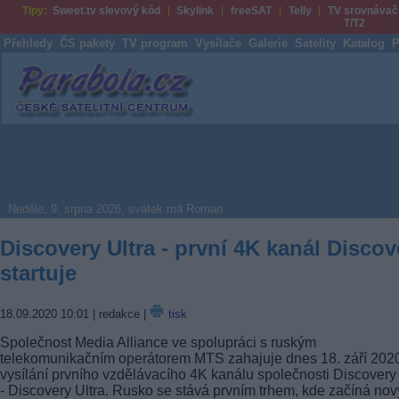
Tipy:
Sweet.tv slevový kód
Skylink
freeSAT
Telly
TV srovnávač
T/T2
Přehledy
ČS pakety
TV program
Vysílače
Galerie
Satelity
Katalog
P
Parabola.cz
Neděle, 9. srpna 2026, svátek má Roman
Discovery Ultra - první 4K kanál Discov
startuje
18.09.2020 10:01
| redakce |
tisk
Společnost Media Alliance ve spolupráci s ruským
telekomunikačním operátorem MTS zahajuje dnes 18. září 202
vysílání prvního vzdělávacího 4K kanálu společnosti Discovery 
- Discovery Ultra. Rusko se stává prvním trhem, kde začíná nov