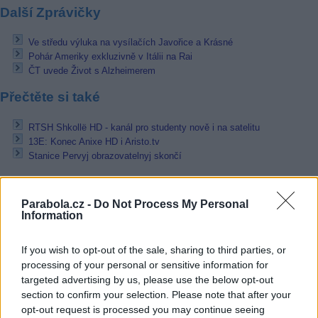
Další Zprávičky
Ve středu výluka na vysílačích Javořice a Krásné
Pohár Ameriky exkluzivně v Itálii na Rai
ČT uvede Život s Alzheimerem
Přečtěte si také
RTSH Shkollë HD - kanál pro studenty nově i na satelitu
13E: Konec Anixe HD i Aristo.tv
Stanice Pervyj obrazovatelnyj skončí
Reklama
Parabola.cz -
Do Not Process My Personal
Pracovní nabídky
Information
07.08.2026 -
Bosch Powertrain s.r.o. Jihlava • linkový střídač • mzda
If you wish to opt-out of the sale, sharing to third parties, or
48.400 Kč • příspěvek na ubytování (Jihlava, okres Jihlava)
processing of your personal or sensitive information for
07.08.2026 -
Bosch Powertrain s.r.o. Jihlava • obsluha CNC strojů • 
48.400 Kč • náborový bonus 50.000 Kč • příspěvek na ubytování (Jihl
targeted advertising by us, please use the below opt-out
okres Jihlava)
section to confirm your selection. Please note that after your
06.08.2026 -
Bosch Powertrain s.r.o. Jihlava • CNC operátor• mzda 48
opt-out request is processed you may continue seeing
Kč • náborový bonus 50.000 Kč • příspěvek na ubytování (Jihlava, ok