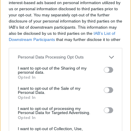
Jihlava)
interest-based ads based on personal information utilized by
06.08.2026 -
Bosch Powertrain s.r.o. • montážní dělník • mzda 44.700
us or personal information disclosed to third parties prior to
týdenní zálohy na mzdu 2.000 Kč (Jihlava, okres Jihlava)
your opt-out. You may separately opt-out of the further
06.08.2026 -
Bosch Powertrain s.r.o. Jihlava • práce ve skladu • mzda
disclosure of your personal information by third parties on the
48.400 Kč • náborový bonus 50.000 Kč • ubytování (Jihlava, okres Jih
IAB’s list of downstream participants. This information may
... další nabídky zaměstnání
also be disclosed by us to third parties on the
IAB’s List of
Downstream Participants
that may further disclose it to other
third parties.
Vybrané články
Personal Data Processing Opt Outs
I want to opt-out of the Sharing of my
personal data.
Opted In
I want to opt-out of the Sale of my
Personal Data.
Opted In
Prima sport - co nabídne v prvním
Kdy a kde bude Prima sport k
vysílacím týdnu
naladění na Skylinku
I want to opt-out of processing my
Personal Data for Targeted Advertising.
Opted In
Parabola.cz
- web o satelitní, terestrické a kabelové televizi, © 2000–202
I want to opt-out of Collection, Use,
•
O webu parabola.cz
•
O souborech cookies
•
Inzerce
•
Kontakt