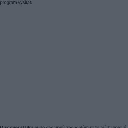
program vysílat.
Discovery Ultra
bude dostupný abonentům satelitní, kabelové 