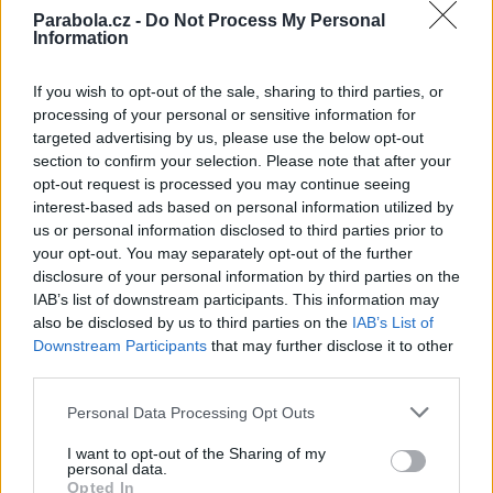
Reklama
Parabola.cz -
Do Not Process My Personal
Information
Pracovní nabídky
If you wish to opt-out of the sale, sharing to third parties, or
07.08.2026 -
Bosch Powertrain s.r.o. Jihlava • linkový střídač • mzda
processing of your personal or sensitive information for
48.400 Kč • příspěvek na ubytování (Jihlava, okres Jihlava)
targeted advertising by us, please use the below opt-out
07.08.2026 -
Bosch Powertrain s.r.o. Jihlava • obsluha CNC strojů • 
48.400 Kč • náborový bonus 50.000 Kč • příspěvek na ubytování (Jihl
section to confirm your selection. Please note that after your
okres Jihlava)
opt-out request is processed you may continue seeing
07.08.2026 -
Specialista pro elektronická zařízení údržby (m/ž) (tř. Vá
interest-based ads based on personal information utilized by
Klementa 869, Mladá Boleslav II)
us or personal information disclosed to third parties prior to
06.08.2026 -
Bosch Powertrain s.r.o. Jihlava • CNC operátor• mzda 48
Kč • náborový bonus 50.000 Kč • příspěvek na ubytování (Jihlava, ok
your opt-out. You may separately opt-out of the further
Jihlava)
disclosure of your personal information by third parties on the
06.08.2026 -
Bosch Powertrain s.r.o. • montážní dělník • mzda 44.700
IAB’s list of downstream participants. This information may
týdenní zálohy na mzdu 2.000 Kč (Jihlava, okres Jihlava)
also be disclosed by us to third parties on the
IAB’s List of
... další nabídky zaměstnání
Downstream Participants
that may further disclose it to other
third parties.
Vybrané články
Personal Data Processing Opt Outs
I want to opt-out of the Sharing of my
personal data.
Opted In