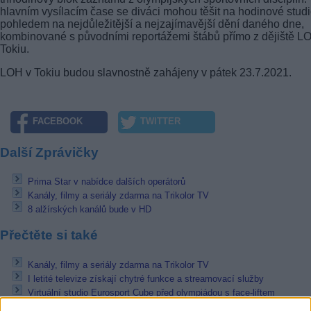
hlavním vysílacím čase se diváci mohou těšit na hodinové studi
pohledem na nejdůležitější a nejzajímavější dění daného dne,
kombinované s původními reportážemi štábů přímo z dějiště L
Tokiu.
LOH v Tokiu budou slavnostně zahájeny v pátek 23.7.2021.
FACEBOOK
TWITTER
Další Zprávičky
Prima Star v nabídce dalších operátorů
Kanály, filmy a seriály zdarma na Trikolor TV
8 alžírských kanálů bude v HD
Přečtěte si také
Kanály, filmy a seriály zdarma na Trikolor TV
I letité televize získají chytré funkce a streamovací služby
Virtuální studio Eurosport Cube před olympiádou s face-liftem