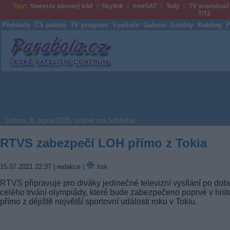
Tipy:
Sweet.tv slevový kód
Skylink
freeSAT
Telly
TV srovnávač
T/T2
Přehledy
ČS pakety
TV program
Vysílače
Galerie
Satelity
Katalog
P
Parabola.cz
Sobota, 8. srpna 2026, svátek má Soběslav
RTVS zabezpečí LOH přímo z Tokia
15.07.2021 22:37
| redakce |
tisk
RTVS připravuje pro diváky jedinečné televizní vysílání po dob
celého trvání olympiády, které bude zabezpečeno poprvé v histo
přímo z dějiště největší sportovní události roku v Tokiu.