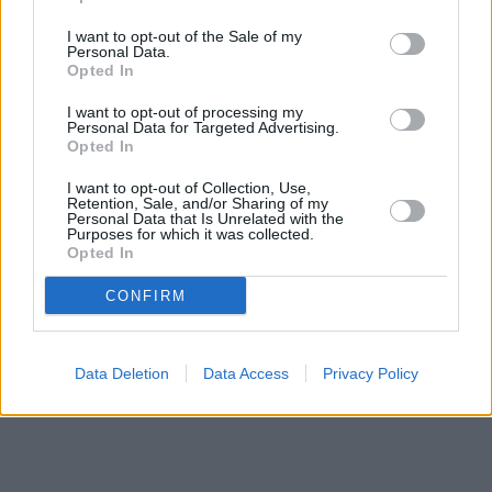
I want to opt-out of the Sale of my
Personal Data.
Opted In
Prima sport - co nabídne v prvním
Kdy a kde bude Prima sport k
I want to opt-out of processing my
vysílacím týdnu
naladění na Skylinku
Personal Data for Targeted Advertising.
Opted In
I want to opt-out of Collection, Use,
Parabola.cz
- web o satelitní, terestrické a kabelové televizi, © 2000–202
Retention, Sale, and/or Sharing of my
•
O webu parabola.cz
•
O souborech cookies
•
Inzerce
•
Kontakt
Personal Data that Is Unrelated with the
•
Dovolená u moře
•
Bazény
Purposes for which it was collected.
Opted In
CONFIRM
Data Deletion
Data Access
Privacy Policy