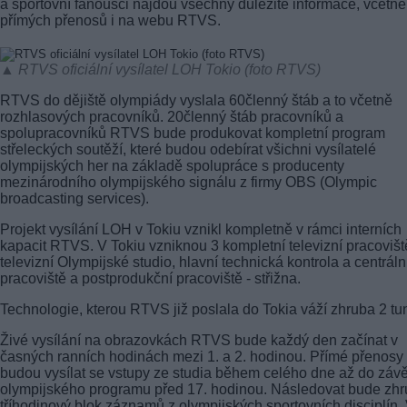
a sportovní fanoušci najdou všechny důležité informace, včetně
přímých přenosů i na webu RTVS.
▲ RTVS oficiální vysílatel LOH Tokio (foto RTVS)
RTVS do dějiště olympiády vyslala 60členný štáb a to včetně
rozhlasových pracovníků. 20členný štáb pracovníků a
spolupracovníků RTVS bude produkovat kompletní program
střeleckých soutěží, které budou odebírat všichni vysílatelé
olympijských her na základě spolupráce s producenty
mezinárodního olympijského signálu z firmy OBS (Olympic
broadcasting services).
Projekt vysílání LOH v Tokiu vznikl kompletně v rámci interních
kapacit RTVS. V Tokiu vzniknou 3 kompletní televizní pracovišt
televizní Olympijské studio, hlavní technická kontrola a centráln
pracoviště a postprodukční pracoviště - střižna.
Technologie, kterou RTVS již poslala do Tokia váží zhruba 2 tu
Živé vysílání na obrazovkách RTVS bude každý den začínat v
časných ranních hodinách mezi 1. a 2. hodinou. Přímé přenosy
budou vysílat se vstupy ze studia během celého dne až do závě
olympijského programu před 17. hodinou. Následovat bude zh
tříhodinový blok záznamů z olympijských sportovních disciplín.