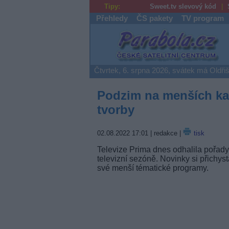
Tipy:
Sweet.tv slevový kód
Přehledy
ČS pakety
TV program
Parabola.cz
Čtvrtek, 6. srpna 2026, svátek má Oldři
Podzim na menších kan
tvorby
02.08.2022 17:01
| redakce |
tisk
Televize Prima dnes odhalila pořady,
televizní sezóně. Novinky si přichys
své menší tématické programy.