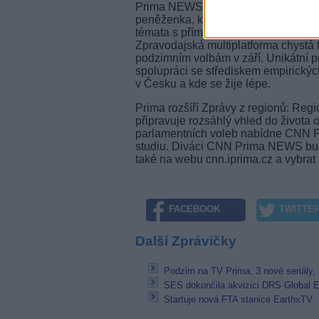
Prima NEWS: „S námi si lépe pohlídá
peněženka, který se snaží jasnou a
témata s přímým vlivem na životy divá
Zpravodajská multiplatforma chystá
podzimním volbám v září. Unikátní pr
spolupráci se střediskem empirický
v Česku a kde se žije lépe.
Prima rozšíří Zprávy z regionů: Reg
připravuje rozsáhlý vhled do života o
parlamentních voleb nabídne CNN P
studiu. Diváci CNN Prima NEWS bud
také na webu cnn.iprima.cz a vybrat p
FACEBOOK
TWITTE
Další Zprávičky
Podzim na TV Prima: 3 nové seriály, r
SES dokončila akvizici DRS Global En
Startuje nová FTA stanice EarthxTV