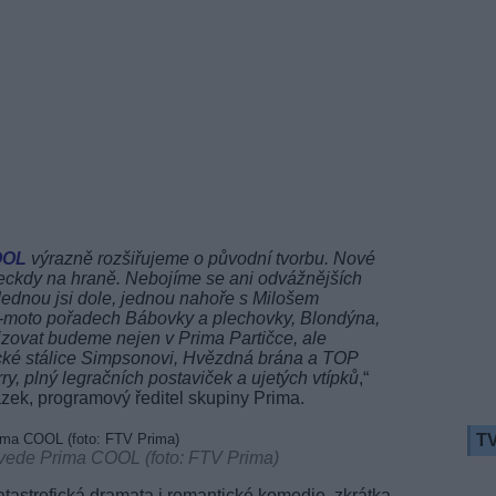
OOL
výrazně rozšiřujeme o původní tvorbu. Nové
leckdy na hraně. Nebojíme se ani odvážnějších
ednou jsi dole, jednou nahoře s Milošem
-moto pořadech Bábovky a plechovky, Blondýna,
ovizovat budeme nejen v Prima Partičce, ale
cké stálice Simpsonovi, Hvězdná brána a TOP
y, plný legračních postaviček a ujetých vtípků
,“
zek, programový ředitel skupiny Prima.
TV
uvede Prima COOL (foto: FTV Prima)
katastrofická dramata i romantické komedie, zkrátka