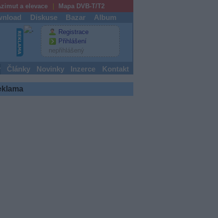
zimut a elevace
Mapa DVB-T/T2
nload
Diskuse
Bazar
Album
Registrace
Přihlášení
nepřihlášený
y
Články
Novinky
Inzerce
Kontakt
eklama