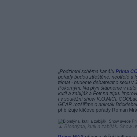
„
Podzimní schéma kanálu
Prima C
pořady budou ztřeštěné, neotřelé a 
témat - budeme debatovat o sexu v J
Pokorným. Na plyn šlápneme v auto
kutil a zabiják a Fotr na tripu. Impr
i v soutěžní show K.O.MICI. COOLá
GEAR rozšíříme o animák Brickleberr
přibližuje klíčové pořady Roman Mrá
▲ Blondýna, kutil a zabiják. Show 
Prima MAX
přinese akční thrillery, 