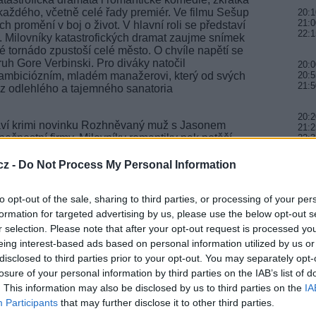
 každého, včetně celé řady premiér. Ve filmu Sešup
20:1
21:0
h promění v boj o život. V hlavní roli se představí
22:1
á. Milovníky katastrofických dramat zaujme snímek
é tornádo zpustoší celé město. O chvíle napětí se
ruh Gore Verbinski. Pro diváky natočil
20:0
 o ambiciózním, mladém manažerovi, který od svých
20:5
21:5
 z odlehlého a tajemného sanatoria
20:2
taví krimi novinku Rozhněvaný muž s Jasonem
21:2
ečnostní firmy. Milovníky romantiky pak potěší
22:3
ístech v České republice s Jennifer
 hlavních rolích.
cz -
Do Not Process My Personal Information
20:1
22:4
23:4
to opt-out of the sale, sharing to third parties, or processing of your per
e Prima COOL (foto: FTV Prima)
formation for targeted advertising by us, please use the below opt-out s
20:1
 zahraniční seriály s detektivní tematikou, baví
r selection. Please note that after your opt-out request is processed y
22:3
podzim nabídne celou řadu oblíbených seriálových
23:5
eing interest-based ads based on personal information utilized by us or
šetřovací služba, Vraždy v Midsomeru, Columbo
disclosed to third parties prior to your opt-out. You may separately opt-
ohou těšit i na premiérové díly oblíbených sérií.
losure of your personal information by third parties on the IAB’s list of
20:0
átí ve třetí řadě seriálu McDonaldová a Dodds,
20:5
. This information may also be disclosed by us to third parties on the
IA
Sandhamnu a Vraždy u jezera. Vrcholem
21:5
 české premiéře uvedený seriálový hit Nezvěstná
Participants
that may further disclose it to other third parties.