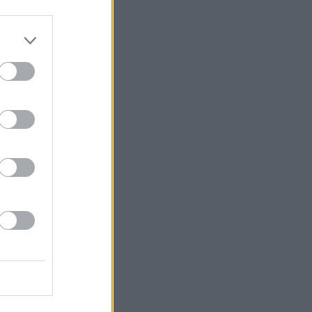
0 Ordinácia v Eifeli
0 Komisár Montalbano
0 Vraždy vo Font-Romeu
0 Vitajte vo väzení
0 Fetiše socializmu
0 Fetiše socializmu
0 Kukučka (23)
0 Kukučka (24)
0 Rodinné prípady
0 Území bílých králů (5)
5 Území bílých králů (6)
0 Advokátka Věra