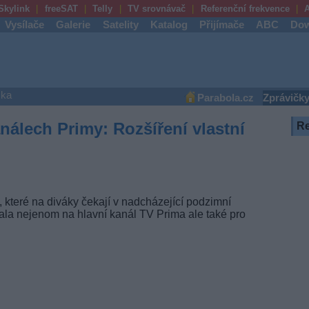
Skylink
freeSAT
Telly
TV srovnávač
Referenční frekvence
A
Vysílače
Galerie
Satelity
Katalog
Přijímače
ABC
Dow
ška
Parabola.cz
Zprávičk
álech Primy: Rozšíření vlastní
R
 které na diváky čekají v nadcházející podzimní
tala nejenom na hlavní kanál TV Prima ale také pro