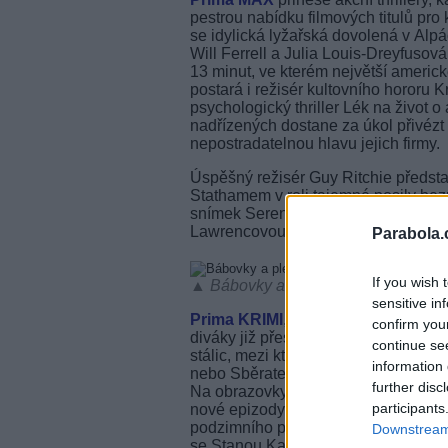
pestrou nabídku filmových titulů pro
se idylická lyžařská dovolená v Alpác
Will Ferrell a Julia Louis-Dreyfusov
13 minut, ve kterém největší americk
postará i režisér kultovního hororu K
psychologický thriller Lék na život
nadřízených dostane za úkol přivézt
nepostradatelnou hlavu jejich firmy.
Úspěšný režisér Guy Ritchie předs
Stathamem v roli tajemné posily bezp
snímek Serena, natočený na mnoha m
Lawrencovou a Bradleym Cooperem v
Parabola.
If you wish 
▲ Bábovky a plechovky. Show uved
sensitive in
Prima KRIMI
, která přináší převážně
confirm you
diváky již přes čtyři roky. Letošní 
continue se
stálic, mezi které patří Námořní vy
information 
nebo Sběratelé kostí. Diváci se ale m
further disc
Na obrazovky se s novými případy vr
participants
nové epizody přinesou i Vraždy na 
podzimního programu stanice bude v
Downstream 
se Stanou Katicovou v hlavní roli.