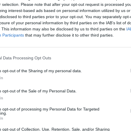
r selection. Please note that after your opt-out request is processed y
ková (foto: FTV Prima)
eing interest-based ads based on personal information utilized by us or
 ponětí měla, protože obdobný seriál točila na
disclosed to third parties prior to your opt-out. You may separately opt-
To
velká příležitost tady a hned seriál podobný tomu,
losure of your personal information by third parties on the IAB’s list of
rečka, která sice pochází ze Slovenska, ale už řadu
. This information may also be disclosed by us to third parties on the
IA
Participants
that may further disclose it to other third parties.
jsem tu už od osmnácti let. Jsem ráda, když mě
lovenský přízvuk. Dávám si záležet
,“ přiznává
žila setkání s Davidem Matáskem.
l Data Processing Opt Outs
a casting s Davidem, byla jsem hodně nervózní,
ilý, vstřícný a přátelský. Hodně mi pomáhal s tím,
o opt-out of the Sharing of my personal data.
aku. Nasmáli jsme se a cítila jsem se fakt dobře,
In
atáčení šesté série skončilo, stále jsme v
i napíše, jestli tam nejsem. Byla jsem se za ním
Poldovi forenzní analytičku a je velmi ráda, že se jí
o opt-out of the Sale of my Personal Data.
In
de Tereza v laboratoři a že ty mrtvoly tam
TV
to opt-out of processing my Personal Data for Targeted
šit slovně. Za to jsem ráda
,“ přiznává herečka,
ing.
ou a jak ji v seriálu přijmou.
In
20:1
o opt-out of Collection, Use, Retention, Sale, and/or Sharing
21:0