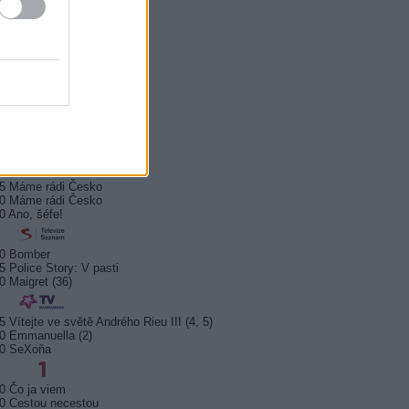
0 Hercule Poirot
0 Bez motivu
5 Smrt na Nilu
00 Ohněm a mečem (2/2)
0 Lítá v tom
5 Farma Česko II (28)
5 Kriminálka Miami VIII (13)
5 Máme rádi Česko
0 Máme rádi Česko
0 Ano, šéfe!
10 Bomber
5 Police Story: V pasti
0 Maigret (36)
5 Vítejte ve světě Andrého Rieu III (4, 5)
0 Emmanuella (2)
10 SeXoňa
0 Čo ja viem
0 Cestou necestou