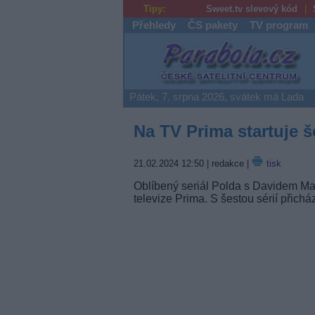
Tipy:
Sweet.tv slevový kód
Přehledy
ČS pakety
TV program
Parabola.cz
Pátek, 7. srpna 2026, svátek má Lada
Na TV Prima startuje š
21.02.2024 12:50
| redakce |
tisk
Oblíbený seriál Polda s Davidem Mat
televize Prima. S šestou sérií přich