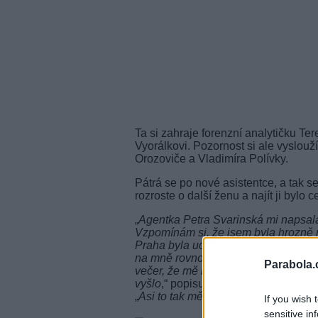
Ta si zahraje forenzní analytičku T
Vyorálkovi. Pozornost si ale vyslouží
Orozoviče a Vladimíra Polívky.
Pátrá se po nové asistentce, a tak s
rozroste o další ženu a najít ji bylo c
„
Agentka Petra Svarinská mi napsala
Vzpomínám si, že jsem byla hrozně n
Praha byla ucpaná. Když jsem dorazil
na mně rovnou zkouší kostýmy. Posta
Parabola.
večer, že mě berou. Dali mi do ruky 
vyšlo
,“ popisuje svůj vstup do seriál
„
Asi to tak mělo být
.“
If you wish 
sensitive in