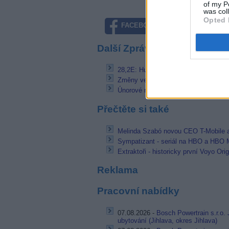
of my P
was col
Opted 
FACEBOOK
TWITTE
Další Zprávičky
28,2E: Hudební a filmová tv přešly d
Změny ve filmové nabídce Sky Deuts
Únorové novinky a změny v Lepší.tv
Přečtěte si také
Melinda Szabó novou CEO T-Mobile 
Sympatizant - seriál na HBO a HBO 
Extraktoři - historicky první Voyo Orig
Reklama
Pracovní nabídky
07.08.2026 -
Bosch Powertrain s.r.o. 
ubytování (Jihlava, okres Jihlava)