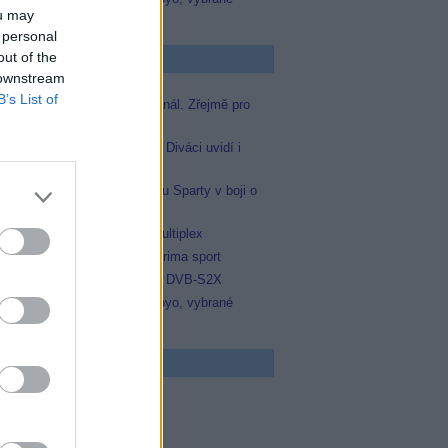
ou may
zápasy na TV Dajto
 personal
out of the
p Zprávičky
 downstream
B’s List of
Skylink spustil nový Test kanál. Zřejmě pro
Prima sport
Oneplay zařadí Prima sport. Diváci uvidí i
zápas Sparty proti Lyonu
Prima sport odvysílá i odvetu Sparty v boji o
Ligu mistrů
Operátor Du převzal další multiplex
Antik TV potvrdil zařazení Prima sport
Televisa Networks přešla na DVB-S2X
Niké liga opět komplet na Voyo, vybrané
zápasy na TV Dajto
 program
5 Vyprávěj
5 Všechnopárty