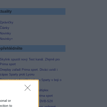
tuality
Zprávičky
Články
Novinky
Novinky+
přehlédněte
Skylink spustil nový Test kanál. Zřejmě pro
Prima sport
Oneplay zařadí Prima sport. Diváci uvidí i
zápas Sparty proti Lyonu
Prima sport odvysílá i odvetu Sparty v boji o
Ligu mistrů
Operátor Du převzal další multiplex
Antik TV potvrdil zařazení Prima sport
sonal or
Televisa Networks přešla na DVB-S2X
ection to
Niké liga opět komplet na Voyo, vybrané