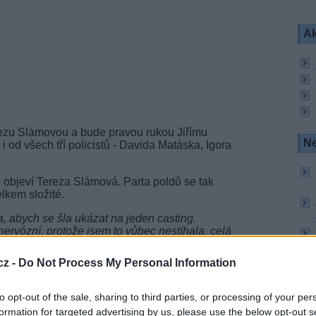
Ak
erezu Slámovou a bude pravou rukou Jiřímu
Ne
 i od všech tří policistů - Davida Matáska, Igora
e objeví Tereza Slámová. Parta poldů se tak
elkem složité.
, abych se šla ukázat na jeden casting.
ervózní, protože jsem to vůbec nestíhala, celá
a, zkusili jsme tři situace a nechápala jsem, proč
vili mě k Davidovi a nakonec mi řekli přímo v ten
cz -
Do Not Process My Personal Information
scénář a já odjížděla překvapená a šťastná, že to
u Barbora, která byla obsazena na poslední chvíli.
to opt-out of the sale, sharing to third parties, or processing of your per
formation for targeted advertising by us, please use the below opt-out s