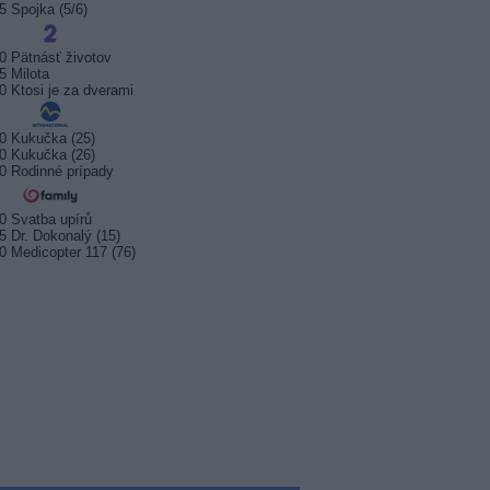
5 Spojka (5/6)
0 Pätnásť životov
5 Milota
0 Ktosi je za dverami
0 Kukučka (25)
0 Kukučka (26)
0 Rodinné prípady
0 Svatba upírů
5 Dr. Dokonalý (15)
0 Medicopter 117 (76)
sport startuje. Kde ji
Prima sport zahájí vysílání 17.
Arena S
t?
srpna 2026
na Kana