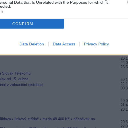
ersonal Data that Is Unrelated with the Purposes for which it
22:0
lected.
In
R
20:0
21:4
CONFIRM
00:
20:2
o britského paprsku
22:3
Data Deletion
Data Access
Privacy Policy
chland
23:5
20:1
22:0
23:5
a Slovak Telekomu
Max od 15. dubna
20:
22:1
inál v zahraniční distribuci
00:3
20:0
21:4
23:
Jihlava • linkový střídač • mzda 48.400 Kč • příspěvek na
20:3
22:0