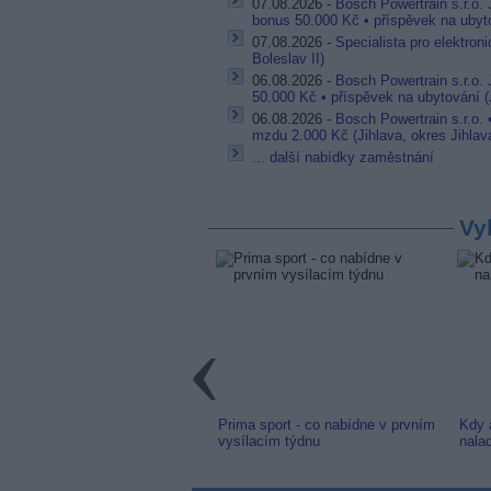
07.08.2026 -
Bosch Powertrain s.r.o.
bonus 50.000 Kč • příspěvek na ubyto
07.08.2026 -
Specialista pro elektron
Boleslav II)
06.08.2026 -
Bosch Powertrain s.r.o.
50.000 Kč • příspěvek na ubytování (J
06.08.2026 -
Bosch Powertrain s.r.o.
mzdu 2.000 Kč (Jihlava, okres Jihlav
... další nabídky zaměstnání
Vy
link: Slovenská TV8 (TV
Prima sport - co nabídne v prvním
Kdy 
m) z nové frekvence
vysílacím týdnu
nala