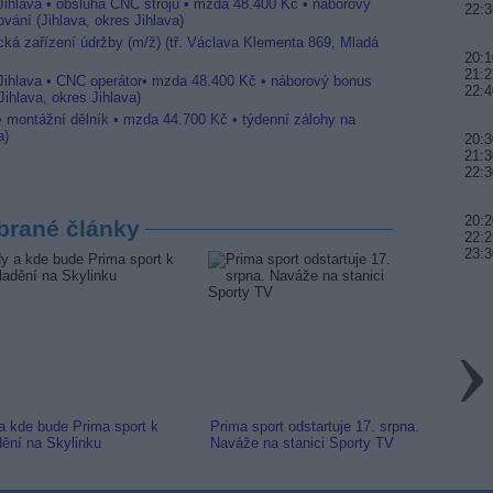
 Jihlava • obsluha CNC strojů • mzda 48.400 Kč • náborový
22:3
vání (Jihlava, okres Jihlava)
ická zařízení údržby (m/ž) (tř. Václava Klementa 869, Mladá
20:1
21:2
 Jihlava • CNC operátor• mzda 48.400 Kč • náborový bonus
22:4
ihlava, okres Jihlava)
 • montážní dělník • mzda 44.700 Kč • týdenní zálohy na
a)
20:3
21:3
22:3
20:2
brané články
22:2
23:3
a kde bude Prima sport k
Prima sport odstartuje 17. srpna.
Prima 
dění na Skylinku
Naváže na stanici Sporty TV
naladi