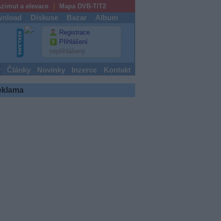
zimut a elevace
Mapa DVB-T/T2
nload
Diskuse
Bazar
Album
Registrace
Přihlášení
nepřihlášený
y
Články
Novinky
Inzerce
Kontakt
eklama