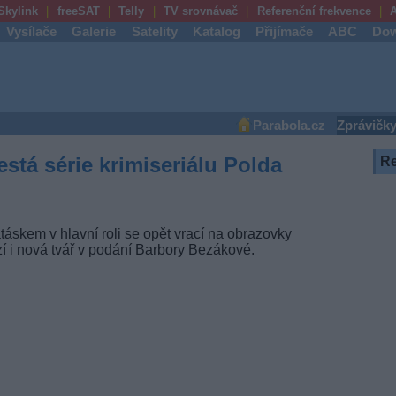
Skylink
freeSAT
Telly
TV srovnávač
Referenční frekvence
A
Vysílače
Galerie
Satelity
Katalog
Přijímače
ABC
Dow
Parabola.cz
Zprávičk
está série krimiseriálu Polda
R
áskem v hlavní roli se opět vrací na obrazovky
ází i nová tvář v podání Barbory Bezákové.