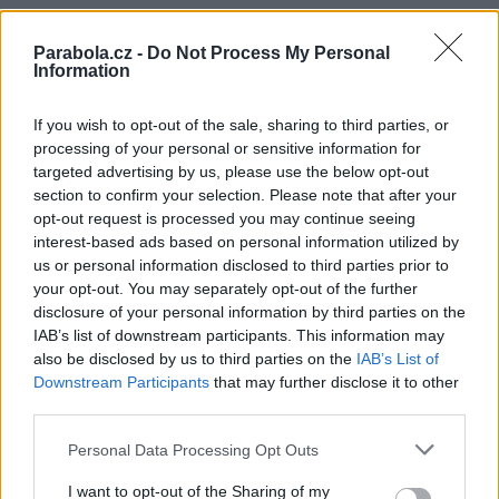
Přečtěte si také
Parabola.cz -
Do Not Process My Personal
Information
CME Content Academy se mění
Film Anora, oceněný pěti Oscary, již na SkyShowtime
Eutelsat a francouzské ministerstvo ozbrojených sil s rámcovou doho
If you wish to opt-out of the sale, sharing to third parties, or
processing of your personal or sensitive information for
Reklama
targeted advertising by us, please use the below opt-out
section to confirm your selection. Please note that after your
Pracovní nabídky
opt-out request is processed you may continue seeing
interest-based ads based on personal information utilized by
05.08.2026 -
Zámečník / Mechanik (Praha - východ)
us or personal information disclosed to third parties prior to
05.08.2026 -
Měřící technik - elektro (Okres Prachatice)
your opt-out. You may separately opt-out of the further
05.08.2026 -
Manažer/ka pro mezinárodní spolupráci (Suchdol, Praha)
disclosure of your personal information by third parties on the
05.08.2026 -
Technik kontroly (Plzeň - sever)
IAB’s list of downstream participants. This information may
05.08.2026 -
Cyber Security Consultant (Nusle, Praha)
also be disclosed by us to third parties on the
IAB’s List of
... další nabídky zaměstnání
Downstream Participants
that may further disclose it to other
third parties.
Vybrané články
Personal Data Processing Opt Outs
I want to opt-out of the Sharing of my