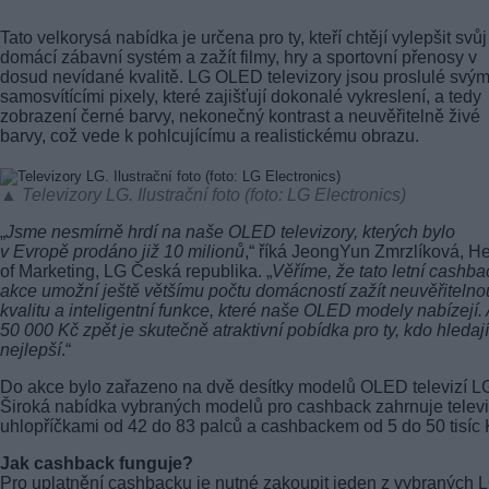
Tato velkorysá nabídka je určena pro ty, kteří chtějí vylepšit svůj
domácí zábavní systém a zažít filmy, hry a sportovní přenosy v
dosud nevídané kvalitě. LG OLED televizory jsou proslulé svým
samosvítícími pixely, které zajišťují dokonalé vykreslení, a tedy
zobrazení černé barvy, nekonečný kontrast a neuvěřitelně živé
barvy, což vede k pohlcujícímu a realistickému obrazu.
▲ Televizory LG. Ilustrační foto (foto: LG Electronics)
„
Jsme nesmírně hrdí na naše OLED televizory, kterých bylo
v Evropě prodáno již 10 milionů
,“ říká JeongYun Zmrzlíková, H
of Marketing, LG Česká republika. „
Věříme, že tato letní cashba
akce umožní ještě většímu počtu domácností zažít neuvěřitelno
kvalitu a inteligentní funkce, které naše OLED modely nabízejí.
50 000 Kč zpět je skutečně atraktivní pobídka pro ty, kdo hledají
nejlepší
.“
Do akce bylo zařazeno na dvě desítky modelů OLED televizí L
Široká nabídka vybraných modelů pro cashback zahrnuje televi
uhlopříčkami od 42 do 83 palců a cashbackem od 5 do 50 tisíc 
Jak cashback funguje?
Pro uplatnění cashbacku je nutné zakoupit jeden z vybraných 