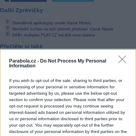
Další Zprávičky
Starodávné apokalypsy uvede Viasat History
Nevšední zvířata na naší planetě představí Viasat Nature
DAB+ multiplex PLAY.CZ má dvě nové stanice
Přečtěte si také
Starodávné apokalypsy uvede Viasat History
Parabola.cz -
Do Not Process My Personal
Nevšední zvířata na naší planetě představí Viasat Nature
Information
Ekonomické Analýzy 24 - novinka ve vysílání JOJ 24
If you wish to opt-out of the sale, sharing to third parties, or
Reklama
processing of your personal or sensitive information for
targeted advertising by us, please use the below opt-out
Pracovní nabídky
section to confirm your selection. Please note that after your
opt-out request is processed you may continue seeing
07.08.2026 -
Bosch Powertrain s.r.o. Jihlava • linkový střídač • mzda
interest-based ads based on personal information utilized by
48.400 Kč • příspěvek na ubytování (Jihlava, okres Jihlava)
07.08.2026 -
Bosch Powertrain s.r.o. Jihlava • obsluha CNC strojů • 
us or personal information disclosed to third parties prior to
48.400 Kč • náborový bonus 50.000 Kč • příspěvek na ubytování (Jihl
your opt-out. You may separately opt-out of the further
okres Jihlava)
disclosure of your personal information by third parties on the
07.08.2026 -
Specialista pro elektronická zařízení údržby (m/ž) (tř. Vá