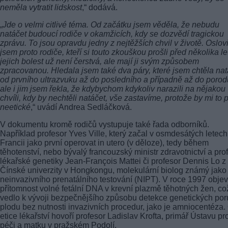
neměla vytratit lidskost
,“ dodává.
„
Jde o velmi citlivé téma. Od začátku jsem věděla, že nebudu
natáčet budoucí rodiče v okamžicích, kdy se dozvědí tragickou
zprávu. To jsou opravdu jedny z nejtěžších chvil v životě. Oslov
jsem proto rodiče, kteří si touto zkouškou prošli před několika le
jejich bolest už není čerstvá, ale mají ji svým způsobem
zpracovanou. Hledala jsem také dva páry, které jsem chtěla nat
od prvního ultrazvuku až do posledního a případně až do porod
ale i jim jsem řekla, že kdybychom kdykoliv narazili na nějakou
chvíli, kdy by nechtěli natáčet, vše zastavíme, protože by mi to p
neetické
,“ uvádí Andrea Sedláčková.
V dokumentu kromě rodičů vystupuje také řada odborníků.
Například profesor Yves Ville, který začal v osmdesátých letech
Francii jako první operovat in utero (v děloze), tedy během
těhotenství, nebo bývalý francouzský ministr zdravotnictví a pro
lékařské genetiky Jean-François Mattei či profesor Dennis Lo z
Čínské univerzity v Hongkongu, molekulární biolog známý jako
neinvazivního prenatálního testování (NIPT). V roce 1997 objev
přítomnost volné fetální DNA v krevní plazmě těhotných žen, co
vedlo k vývoji bezpečnějšího způsobu detekce genetických po
plodu bez nutnosti invazivních procedur, jako je amniocentéza.
etice lékařství hovoří profesor Ladislav Krofta, primář Ústavu pr
péči a matku v pražském Podolí.