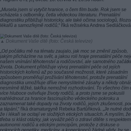
„
Musela jsem si vytyčit hranice, o čem film bude. Rok jsem se
scházela s odborníky, četla vědeckou literaturu. Prenatální
diagnostiku přibližuji historicky, ale také očima sociologů, filozo
lékařů a samozřejmě rodičů
,“ říká režisérka Andrea Sedláčková
▲ Dokument Vaše dítě (foto: Česká televize)
„
Od počátku mě na tématu zaujalo, jak moc se změnil způsob,
jakým přicházíme na svět, a jakou roli hraje prenatální péče nej
našem vnímání těhotenství a rodičovství, ale samotného začátk
života. Dokument přibližuje vývoj prenatální péče od jejích
historických kořenů až po současné možnosti, které zásadním
způsobem proměňují prožívání těhotenství, protože prenatální
diagnostika umožňuje dříve nemyslitelné zásahy a někdy obná
nesmírně těžké, takřka nemožné rozhodování. To všechno čím 
více hluboce ovlivňuje životy rodičů, a proto jsme se pokusili
nahlédnout za hranice fascinujícího vědeckého pokroku a
zaznamenat také dopady na životy rodičů, jejich zkušenosti, poc
a tápání
,“ říká dramaturgyně Rebeka Bartůňková. „
Je nutné dod
že i lékaři se ocitají ve složitých etických situacích. A myslím, že
třeba si klást otázky, jak vyvážit péči o zdraví dítěte s respektem
autonomii rodičů a etickým principům, protože z diskuse o
pokrocích genetiky, medicíny, a koneckonců žádné vědy, by se