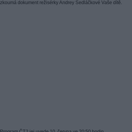
zkoumá dokument režisérky Andrey Sedláčkové Vaše dítě.
Program ČT2 jej uvede 10. června ve 20:50 hodin.