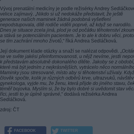
Vývoj prenatální medicíny je podle režisérky Andrey Sedláčkov
velice zajímavý. „
Nikdo si už nedokáže představit, že ještě
generace našich maminek žádná podobná vyšetření
nepodstupovala, dítě rodiče viděli poprvé, až když se narodilo.
Dnes je situace zcela jiná, plod je od počátku těhotenství zko
a stává se potenciálním pacientem. Je to ale k dobru věci, prot
se tím zachrání mnoho životů
,“ říká Andrea Sedláčková.
Její dokument klade otázky a snaží se nalézat odpovědi. „
Ocit
se ve světe jakési přeinformovanosti, u nějž nevíme, jestli nep
k představám absolutně dokonalého dítěte. Jakoby se z období
které má být jedním z nejkrásnějších, vytrácelo něco normálníh
Maminky jsou stresované, místo aby si těhotenství užívaly. Když
člověk spočte, kolik je různých odběrů krve, ultrazvuků, návštěv
gynekologa, vyjde mu, že ženu, která přijde do jiného stavu, če
téměř bojovka. Myslím si, že by bylo dobré si uvědomit stav věc
říci, jestli to je úplně správné
,“ dodává režisérka Andrea
Sedláčková.
zdroj: ČT
FACEBOOK
TWITTER