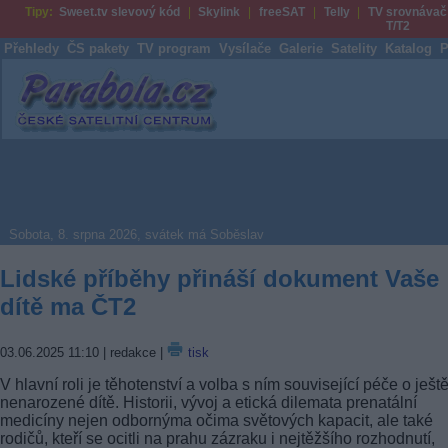
Tipy:
Sweet.tv slevový kód
Skylink
freeSAT
Telly
TV srovnávač
T/T2
Přehledy
ČS pakety
TV program
Vysílače
Galerie
Satelity
Katalog
P
Parabola.cz
Sobota, 8. srpna 2026, svátek má Soběslav
Lidské příběhy přináší dokument Vaše
dítě ma ČT2
03.06.2025 11:10
| redakce |
tisk
V hlavní roli je těhotenství a volba s ním související péče o ješt
nenarozené dítě. Historii, vývoj a etická dilemata prenatální
medicíny nejen odbornýma očima světových kapacit, ale také
rodičů, kteří se ocitli na prahu zázraku i nejtěžšího rozhodnutí,