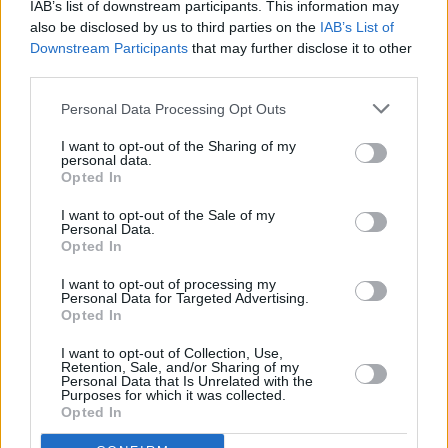
IAB’s list of downstream participants. This information may
Klementa 869, Mladá Boleslav II)
also be disclosed by us to third parties on the
IAB’s List of
06.08.2026 -
Bosch Powertrain s.r.o. Jihlava • CNC operátor• mzda 48
Kč • náborový bonus 50.000 Kč • příspěvek na ubytování (Jihlava, ok
Downstream Participants
that may further disclose it to other
Jihlava)
third parties.
06.08.2026 -
Bosch Powertrain s.r.o. • montážní dělník • mzda 44.700
týdenní zálohy na mzdu 2.000 Kč (Jihlava, okres Jihlava)
Personal Data Processing Opt Outs
... další nabídky zaměstnání
I want to opt-out of the Sharing of my
personal data.
Vybrané články
Opted In
I want to opt-out of the Sale of my
Personal Data.
Opted In
I want to opt-out of processing my
Personal Data for Targeted Advertising.
Opted In
I want to opt-out of Collection, Use,
Prima sport - co nabídne v prvním
Kdy a kde bude Prima sport k
Retention, Sale, and/or Sharing of my
vysílacím týdnu
naladění na Skylinku
Personal Data that Is Unrelated with the
Purposes for which it was collected.
Opted In
Parabola.cz
- web o satelitní, terestrické a kabelové televizi, © 2000–202