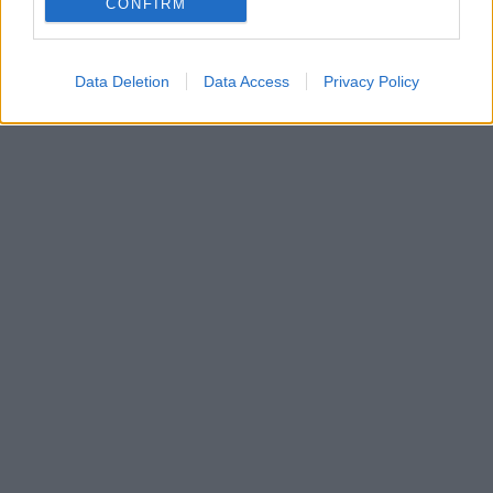
CONFIRM
•
O webu parabola.cz
•
O souborech cookies
•
Inzerce
•
Kontakt
•
Dovolená u moře
•
Bazény
Data Deletion
Data Access
Privacy Policy