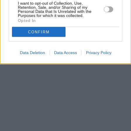
Parabola.cz
- web o satelitní, terestrické a kabelové televizi, © 2000–202
I want to opt-out of Collection, Use,
•
O webu parabola.cz
•
O souborech cookies
•
Inzerce
•
Kontakt
Retention, Sale, and/or Sharing of my
•
Dovolená u moře
•
Bazény
Personal Data that Is Unrelated with the
Purposes for which it was collected.
Opted In
CONFIRM
Data Deletion
Data Access
Privacy Policy