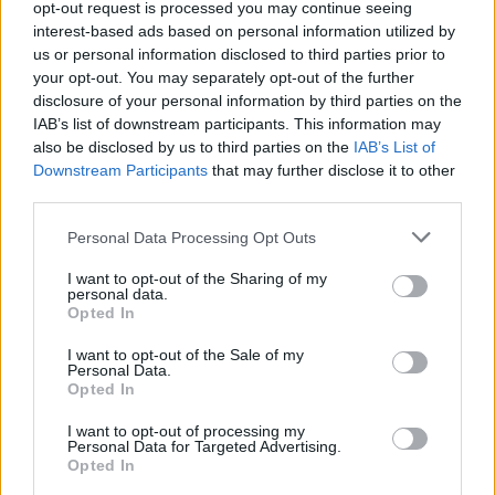
opt-out request is processed you may continue seeing
Klementa 869, Mladá Boleslav II)
interest-based ads based on personal information utilized by
06.08.2026 -
Bosch Powertrain s.r.o. Jihlava • CNC operátor• mzda 48
Kč • náborový bonus 50.000 Kč • příspěvek na ubytování (Jihlava, ok
us or personal information disclosed to third parties prior to
Jihlava)
your opt-out. You may separately opt-out of the further
06.08.2026 -
Bosch Powertrain s.r.o. • montážní dělník • mzda 44.700
disclosure of your personal information by third parties on the
týdenní zálohy na mzdu 2.000 Kč (Jihlava, okres Jihlava)
IAB’s list of downstream participants. This information may
... další nabídky zaměstnání
also be disclosed by us to third parties on the
IAB’s List of
Downstream Participants
that may further disclose it to other
third parties.
Vybrané články
Personal Data Processing Opt Outs
I want to opt-out of the Sharing of my
personal data.
Opted In
I want to opt-out of the Sale of my
Personal Data.
Opted In
Prima sport - co nabídne v prvním
Kdy a kde bude Prima sport k
vysílacím týdnu
naladění na Skylinku
I want to opt-out of processing my
Personal Data for Targeted Advertising.
Opted In