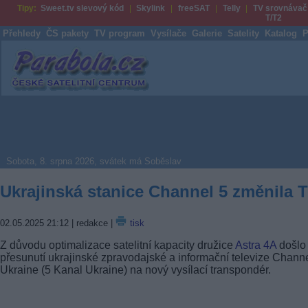
Tipy:
Sweet.tv slevový kód
Skylink
freeSAT
Telly
TV srovnávač
T/T2
Přehledy
ČS pakety
TV program
Vysílače
Galerie
Satelity
Katalog
P
Parabola.cz
Sobota, 8. srpna 2026, svátek má Soběslav
Ukrajinská stanice Channel 5 změnila 
02.05.2025 21:12
| redakce |
tisk
Z důvodu optimalizace satelitní kapacity družice
Astra 4A
došlo
přesunutí ukrajinské zpravodajské a informační televize Chann
Ukraine (5 Kanal Ukraine) na nový vysílací transpondér.