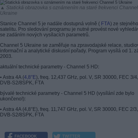
▲ Statická obrazovka s oznámením na staré frekvenci Channel
Ukraine
Stanice Channel 5 je nadále dostupná volně (
FTA
) ze stejnéh
satelitu. Pro sledování programu je nutné provést nové vyhledá
se zadáním nových vysílacích parametrů.
Channel 5 Ukraine se zaměřuje na zpravodajské relace, studio
informační a analytické diskusní pořady. Program vysílá od 1. zá
2003.
aktuální technické parametry - Channel 5 HD:
• Astra 4A (
4,8°E
), freq. 12,437 GHz, pol. V, SR 30000, FEC 3/4
DVB-S2/8SPK, FTA
bývalé technické parametry - Channel 5 HD (vysílání zde bylo
ukončeno!):
• Astra 4A (4,8°E), freq. 11,747 GHz, pol. V, SR 30000, FEC 2/3,
DVB-S2/8SPK, FTA
FACEBOOK
TWITTER